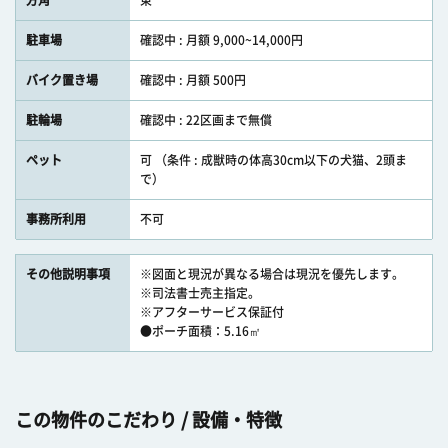
方角
東
駐車場
確認中 : 月額 9,000~14,000円
バイク置き場
確認中 : 月額 500円
駐輪場
確認中 : 22区画まで無償
ペット
可 （条件 : 成獣時の体高30cm以下の犬猫、2頭ま
で）
事務所利用
不可
その他説明事項
※図面と現況が異なる場合は現況を優先します。
※司法書士売主指定。
※アフターサービス保証付
●ポーチ面積：5.16㎡
この物件のこだわり / 設備・特徴