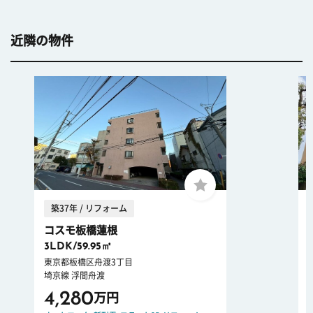
近隣の物件
築37年 / リフォーム
コスモ板橋蓮根
3LDK/59.95㎡
東京都板橋区舟渡3丁目
埼京線 浮間舟渡
4,280
万円