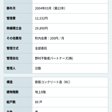
築年月
2004年03月（築22年）
管理費
12,532円
修繕積立金
29,890円
その他費用
町内会費：200円／月
管理方式
全部委託
管理会社
野村不動産パートナーズ(株)
管理人
日勤
構造
鉄筋コンクリート造（RC）
建物階数
地上8階
総戸数
89 戸