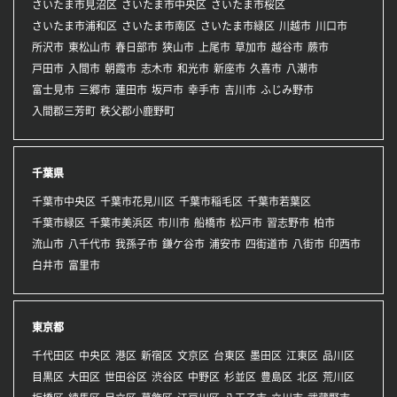
さいたま市見沼区
さいたま市中央区
さいたま市桜区
さいたま市浦和区
さいたま市南区
さいたま市緑区
川越市
川口市
所沢市
東松山市
春日部市
狭山市
上尾市
草加市
越谷市
蕨市
戸田市
入間市
朝霞市
志木市
和光市
新座市
久喜市
八潮市
富士見市
三郷市
蓮田市
坂戸市
幸手市
吉川市
ふじみ野市
入間郡三芳町
秩父郡小鹿野町
千葉県
千葉市中央区
千葉市花見川区
千葉市稲毛区
千葉市若葉区
千葉市緑区
千葉市美浜区
市川市
船橋市
松戸市
習志野市
柏市
流山市
八千代市
我孫子市
鎌ケ谷市
浦安市
四街道市
八街市
印西市
白井市
富里市
東京都
千代田区
中央区
港区
新宿区
文京区
台東区
墨田区
江東区
品川区
目黒区
大田区
世田谷区
渋谷区
中野区
杉並区
豊島区
北区
荒川区