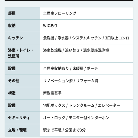
部屋
全居室フローリング
収納
WICあり
キッチン
食洗機 / 浄水器 / システムキッチン / 3口以上コンロ
浴室・トイレ・
浴室乾燥機 / 追い焚き / 温水便座洗浄機
洗面所
設備
全居室収納あり / 床暖房 / ポーチ
その他
リノベーション済 / リフォーム済
構造
新耐震基準
設備
宅配ボックス / トランクルーム / エレベーター
セキュリティ
オートロック / モニター付インターホン
立地・環境
駅まで平坦 / 公園まで3分