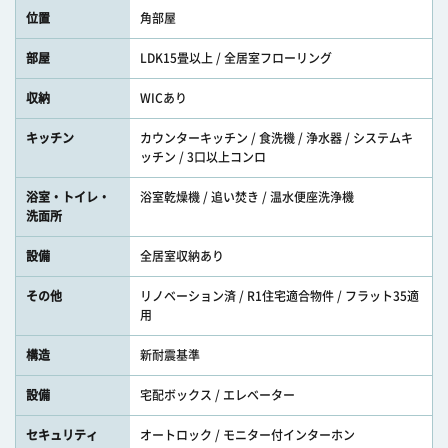
位置
角部屋
部屋
LDK15畳以上 / 全居室フローリング
収納
WICあり
キッチン
カウンターキッチン / 食洗機 / 浄水器 / システムキ
ッチン / 3口以上コンロ
浴室・トイレ・
浴室乾燥機 / 追い焚き / 温水便座洗浄機
洗面所
設備
全居室収納あり
その他
リノベーション済 / R1住宅適合物件 / フラット35適
用
構造
新耐震基準
設備
宅配ボックス / エレベーター
セキュリティ
オートロック / モニター付インターホン