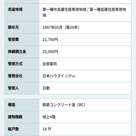
用途地域
第一種中高層住居専用地域 / 第一種低層住居専用地
域
築年月
1997年05月（築29年）
管理費
21,700円
修繕積立金
25,000円
管理方式
全部委託
管理会社
日本ハウズイング㈱
管理人
日勤
構造
鉄筋コンクリート造（RC）
建物階数
地上4階
総戸数
18 戸