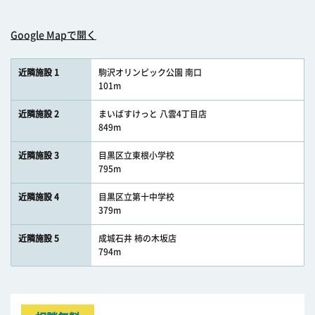
Google Mapで開く
近隣施設 1
駒沢オリンピック公園 南口
101m
近隣施設 2
まいばすけっと 八雲4丁目店
849m
近隣施設 3
目黒区立東根小学校
795m
近隣施設 4
目黒区立第十中学校
379m
近隣施設 5
成城石井 柿の木坂店
794m