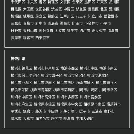
千代田区
中央区
港区
新宿区
文京区
台東区
墨田区
江東区
品川区
目黒区
大田区
世田谷区
渋谷区
中野区
杉並区
豊島区
北区
荒川区
板橋区
練馬区
足立区
葛飾区
江戸川区
八王子市
立川市
武蔵野市
三鷹市
青梅市
府中市
昭島市
調布市
町田市
小金井市
小平市
日野市
東村山市
国分寺市
国立市
福生市
狛江市
東大和市
清瀬市
多摩市
稲城市
西東京市
神奈川県
横浜市鶴見区
横浜市神奈川区
横浜市西区
横浜市中区
横浜市南区
横浜市保土ケ谷区
横浜市磯子区
横浜市金沢区
横浜市港北区
横浜市戸塚区
横浜市港南区
横浜市旭区
横浜市緑区
横浜市瀬谷区
横浜市栄区
横浜市青葉区
横浜市都筑区
川崎市川崎区
川崎市幸区
川崎市中原区
川崎市高津区
川崎市多摩区
川崎市宮前区
川崎市麻生区
相模原市緑区
相模原市中央区
相模原市南区
横須賀市
平塚市
鎌倉市
藤沢市
小田原市
茅ヶ崎市
逗子市
三浦市
秦野市
厚木市
大和市
海老名市
座間市
綾瀬市
中郡大磯町