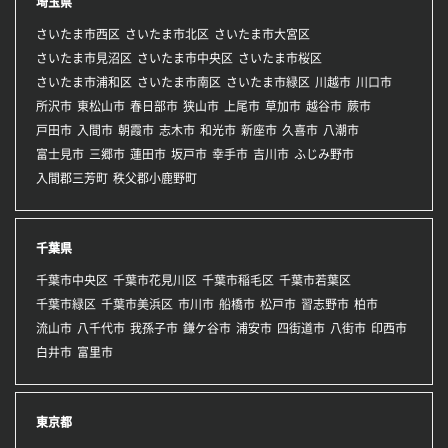
埼玉県
さいたま市西区
さいたま市北区
さいたま市大宮区
さいたま市見沼区
さいたま市中央区
さいたま市桜区
さいたま市浦和区
さいたま市南区
さいたま市緑区
川越市
川口市
所沢市
東松山市
春日部市
狭山市
上尾市
草加市
越谷市
蕨市
戸田市
入間市
朝霞市
志木市
和光市
新座市
久喜市
八潮市
富士見市
三郷市
蓮田市
坂戸市
幸手市
吉川市
ふじみ野市
入間郡三芳町
秩父郡小鹿野町
千葉県
千葉市中央区
千葉市花見川区
千葉市稲毛区
千葉市若葉区
千葉市緑区
千葉市美浜区
市川市
船橋市
松戸市
習志野市
柏市
流山市
八千代市
我孫子市
鎌ケ谷市
浦安市
四街道市
八街市
印西市
白井市
富里市
東京都