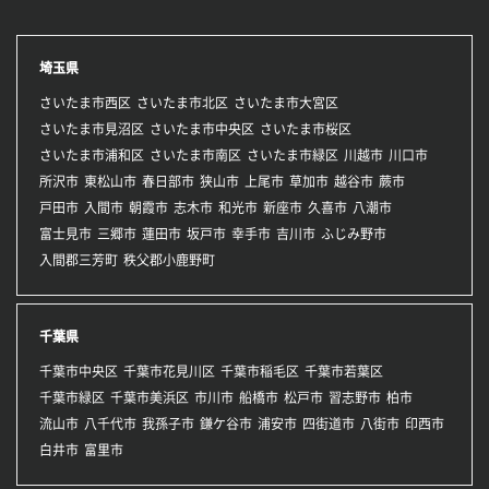
埼玉県
さいたま市西区
さいたま市北区
さいたま市大宮区
さいたま市見沼区
さいたま市中央区
さいたま市桜区
さいたま市浦和区
さいたま市南区
さいたま市緑区
川越市
川口市
所沢市
東松山市
春日部市
狭山市
上尾市
草加市
越谷市
蕨市
戸田市
入間市
朝霞市
志木市
和光市
新座市
久喜市
八潮市
富士見市
三郷市
蓮田市
坂戸市
幸手市
吉川市
ふじみ野市
入間郡三芳町
秩父郡小鹿野町
千葉県
千葉市中央区
千葉市花見川区
千葉市稲毛区
千葉市若葉区
千葉市緑区
千葉市美浜区
市川市
船橋市
松戸市
習志野市
柏市
流山市
八千代市
我孫子市
鎌ケ谷市
浦安市
四街道市
八街市
印西市
白井市
富里市