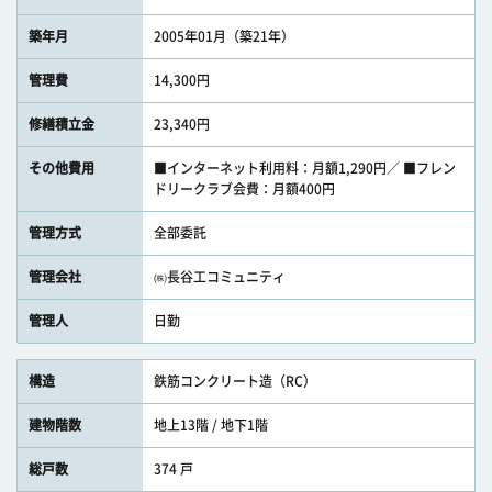
築年月
2005年01月（築21年）
管理費
14,300円
修繕積立金
23,340円
その他費用
■インターネット利用料：月額1,290円／ ■フレン
ドリークラブ会費：月額400円
管理方式
全部委託
管理会社
㈱長谷工コミュニティ
管理人
日勤
構造
鉄筋コンクリート造（RC）
建物階数
地上13階 / 地下1階
総戸数
374 戸