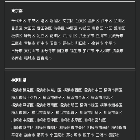
東京都
千代田区
中央区
港区
新宿区
文京区
台東区
墨田区
江東区
品川区
目黒区
大田区
世田谷区
渋谷区
中野区
杉並区
豊島区
北区
荒川区
板橋区
練馬区
足立区
葛飾区
江戸川区
八王子市
立川市
武蔵野市
三鷹市
青梅市
府中市
昭島市
調布市
町田市
小金井市
小平市
日野市
東村山市
国分寺市
国立市
福生市
狛江市
東大和市
清瀬市
多摩市
稲城市
西東京市
神奈川県
横浜市鶴見区
横浜市神奈川区
横浜市西区
横浜市中区
横浜市南区
横浜市保土ケ谷区
横浜市磯子区
横浜市金沢区
横浜市港北区
横浜市戸塚区
横浜市港南区
横浜市旭区
横浜市緑区
横浜市瀬谷区
横浜市栄区
横浜市青葉区
横浜市都筑区
川崎市川崎区
川崎市幸区
川崎市中原区
川崎市高津区
川崎市多摩区
川崎市宮前区
川崎市麻生区
相模原市緑区
相模原市中央区
相模原市南区
横須賀市
平塚市
鎌倉市
藤沢市
小田原市
茅ヶ崎市
逗子市
三浦市
秦野市