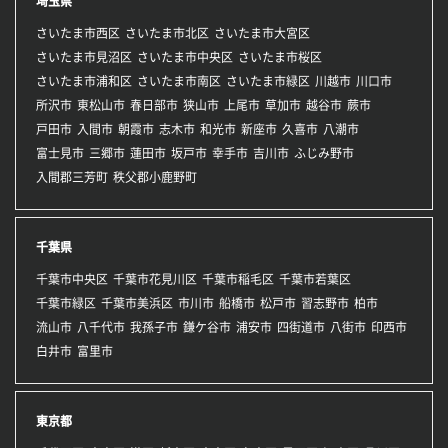
埼玉県
さいたま市西区
さいたま市北区
さいたま市大宮区
さいたま市見沼区
さいたま市中央区
さいたま市桜区
さいたま市浦和区
さいたま市南区
さいたま市緑区
川越市
川口市
所沢市
東松山市
春日部市
狭山市
上尾市
草加市
越谷市
蕨市
戸田市
入間市
朝霞市
志木市
和光市
新座市
久喜市
八潮市
富士見市
三郷市
蓮田市
坂戸市
幸手市
吉川市
ふじみ野市
入間郡三芳町
秩父郡小鹿野町
千葉県
千葉市中央区
千葉市花見川区
千葉市稲毛区
千葉市若葉区
千葉市緑区
千葉市美浜区
市川市
船橋市
松戸市
習志野市
柏市
流山市
八千代市
我孫子市
鎌ケ谷市
浦安市
四街道市
八街市
印西市
白井市
富里市
東京都