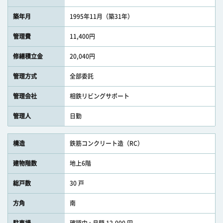
築年月
1995年11月（築31年）
管理費
11,400円
修繕積立金
20,040円
管理方式
全部委託
管理会社
相鉄リビングサポート
管理人
日勤
構造
鉄筋コンクリート造（RC）
建物階数
地上6階
総戸数
30 戸
方角
南