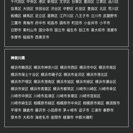
千代田区
中央区
港区
新宿区
文京区
台東区
墨田区
江東区
品川区
目黒区
大田区
世田谷区
渋谷区
中野区
杉並区
豊島区
北区
荒川区
板橋区
練馬区
足立区
葛飾区
江戸川区
八王子市
立川市
武蔵野市
三鷹市
青梅市
府中市
昭島市
調布市
町田市
小金井市
小平市
日野市
東村山市
国分寺市
国立市
福生市
狛江市
東大和市
清瀬市
多摩市
稲城市
西東京市
神奈川県
横浜市鶴見区
横浜市神奈川区
横浜市西区
横浜市中区
横浜市南区
横浜市保土ケ谷区
横浜市磯子区
横浜市金沢区
横浜市港北区
横浜市戸塚区
横浜市港南区
横浜市旭区
横浜市緑区
横浜市瀬谷区
横浜市栄区
横浜市青葉区
横浜市都筑区
川崎市川崎区
川崎市幸区
川崎市中原区
川崎市高津区
川崎市多摩区
川崎市宮前区
川崎市麻生区
相模原市緑区
相模原市中央区
相模原市南区
横須賀市
平塚市
鎌倉市
藤沢市
小田原市
茅ヶ崎市
逗子市
三浦市
秦野市
厚木市
大和市
海老名市
座間市
綾瀬市
中郡大磯町