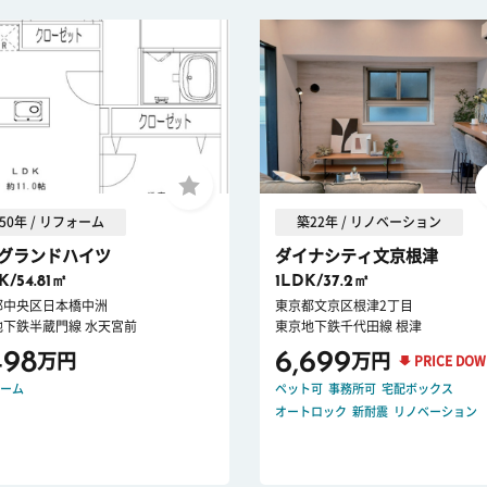
50年 / リフォーム
築22年 / リノベーション
グランドハイツ
ダイナシティ文京根津
K/54.81㎡
1LDK/37.2㎡
都中央区日本橋中洲
東京都文京区根津2丁目
地下鉄半蔵門線 水天宮前
東京地下鉄千代田線 根津
498
6,699
万円
万円
PRICE DO
ーム
ペット可
事務所可
宅配ボックス
オートロック
新耐震
リノベーション