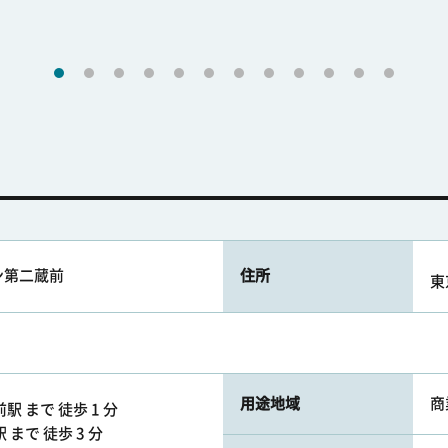
ン第二蔵前
住所
東
用途地域
商
 まで 徒歩 1 分
まで 徒歩 3 分