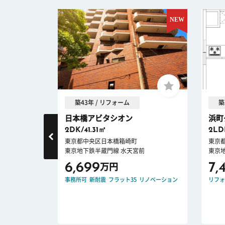
築43年 / リフォーム
築
日本橋アビタシオン
浜町
2DK/41.31㎡
2LD
東京都中央区日本橋箱崎町
東京
東京地下鉄半蔵門線 水天宮前
東京
6,699
7,
万円
ロック
新耐震
事務所可
新耐震
フラット35
リノベーション
リフォ