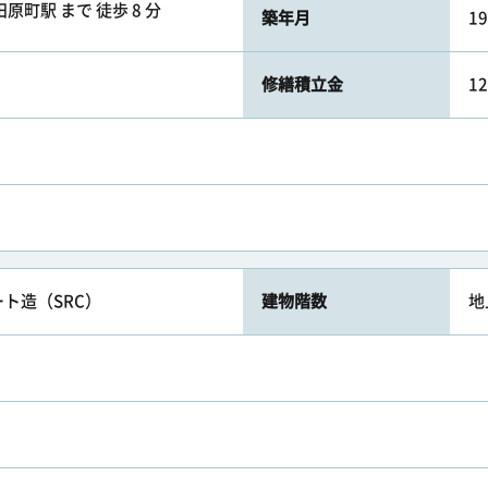
原町駅 まで 徒歩 8 分
築年月
1
修繕積立金
1
ト造（SRC）
建物階数
地