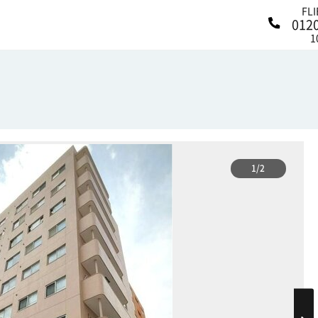
FL
012
1
1/2