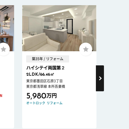
築35年 / リフォーム
築11年 
ハイシテイ両国第２
プレシス
2LDK/66.46㎡
1SLDK + 
東京都墨田区石原3丁目
東京都台東区
東京都浅草線 本所吾妻橋
東京地下鉄銀
5,980
11,99
万円
WN
オートロック
リフォーム
ペット可
オー
リノベーショ