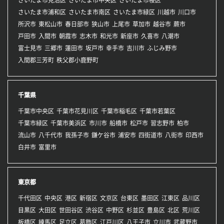
さいたま市浦和区
さいたま市南区
さいたま市緑区
川越市
川口市
所沢市
東松山市
春日部市
狭山市
上尾市
草加市
越谷市
蕨市
戸田市
入間市
朝霞市
志木市
和光市
新座市
久喜市
八潮市
富士見市
三郷市
蓮田市
坂戸市
幸手市
吉川市
ふじみ野市
入間郡三芳町
秩父郡小鹿野町
千葉県
千葉市中央区
千葉市花見川区
千葉市稲毛区
千葉市若葉区
千葉市緑区
千葉市美浜区
市川市
船橋市
松戸市
習志野市
柏市
流山市
八千代市
我孫子市
鎌ケ谷市
浦安市
四街道市
八街市
印西市
白井市
富里市
東京都
千代田区
中央区
港区
新宿区
文京区
台東区
墨田区
江東区
品川区
目黒区
大田区
世田谷区
渋谷区
中野区
杉並区
豊島区
北区
荒川区
板橋区
練馬区
足立区
葛飾区
江戸川区
八王子市
立川市
武蔵野市