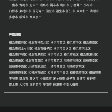
三鷹市
青梅市
府中市
昭島市
調布市
町田市
小金井市
小平市
日野市
東村山市
国分寺市
国立市
福生市
狛江市
東大和市
清瀬市
多摩市
稲城市
西東京市
神奈川県
横浜市鶴見区
横浜市神奈川区
横浜市西区
横浜市中区
横浜市南区
横浜市保土ケ谷区
横浜市磯子区
横浜市金沢区
横浜市港北区
横浜市戸塚区
横浜市港南区
横浜市旭区
横浜市緑区
横浜市瀬谷区
横浜市栄区
横浜市青葉区
横浜市都筑区
川崎市川崎区
川崎市幸区
川崎市中原区
川崎市高津区
川崎市多摩区
川崎市宮前区
川崎市麻生区
相模原市緑区
相模原市中央区
相模原市南区
横須賀市
平塚市
鎌倉市
藤沢市
小田原市
茅ヶ崎市
逗子市
三浦市
秦野市
厚木市
大和市
海老名市
座間市
綾瀬市
中郡大磯町