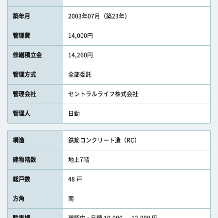
築年月
2003年07月（築23年）
管理費
14,000円
修繕積立金
14,260円
管理方式
全部委託
管理会社
セントラルライフ株式会社
管理人
日勤
構造
鉄筋コンクリート造（RC）
建物階数
地上7階
総戸数
48 戸
方角
南