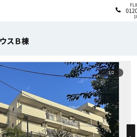
FL
012
1
ウスＢ棟
1/2