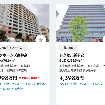
22年 / リフォーム
築33年
クホームズ東神奈...
レクセル新子安
K/78.64㎡
2LDK/63.54㎡
川県横浜市神奈川区富家町
神奈川県横浜市神奈川区子安通3丁
東北・根岸線 東神奈川
京浜急行電鉄本線 京急新子安
998
4,398
万円
万円
PRICE DOWN
可
宅配ボックス
オートロック
新耐震
ペット可
宅配ボックス
オートロック
ーム
R1住宅適合物件