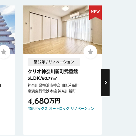
築32年 / リノベーション
築59年 
クリオ神奈川新町弐番館
ヒルサイ
3LDK/60.77㎡
3LDK/70
目
神奈川県横浜市神奈川区浦島町
神奈川県横
京浜急行電鉄本線 神奈川新町
横浜線 大口
4,680
1,899
万円
宅配ボックス
オートロック
リノベーション
リノベーショ