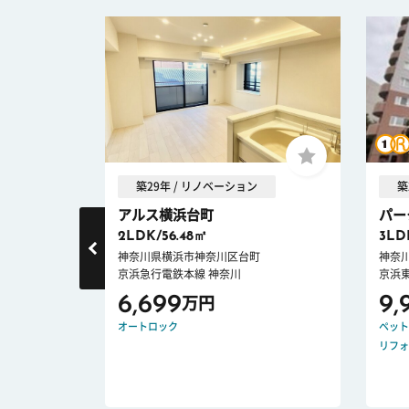
築29年 / リノベーション
築
.
アルス横浜台町
パー
2LDK/56.48㎡
3LD
らい6丁目
神奈川県横浜市神奈川区台町
神奈
京浜急行電鉄本線 神奈川
京浜
6,699
9,
万円
ICE DOWN
ロック
オートロック
ペット
リフォ