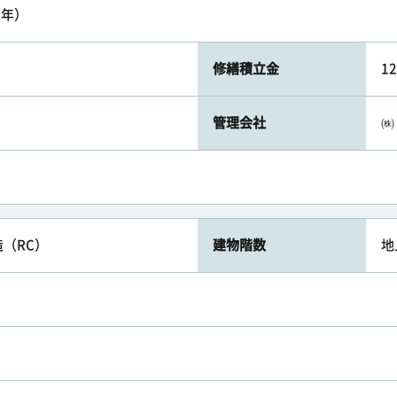
2年）
修繕積立金
1
管理会社
㈱
（RC）
建物階数
地