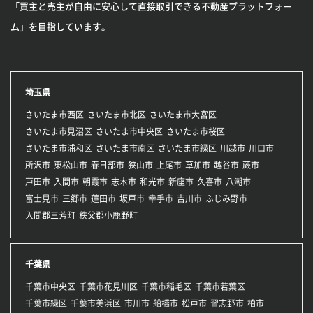
「買主と売主が自由に安心して直接取引できる不動産プラットフォー
ム」を目指しています。
埼玉県
さいたま市西区
さいたま市北区
さいたま市大宮区
さいたま市見沼区
さいたま市中央区
さいたま市桜区
さいたま市浦和区
さいたま市南区
さいたま市緑区
川越市
川口市
所沢市
東松山市
春日部市
狭山市
上尾市
草加市
越谷市
蕨市
戸田市
入間市
朝霞市
志木市
和光市
新座市
久喜市
八潮市
富士見市
三郷市
蓮田市
坂戸市
幸手市
吉川市
ふじみ野市
入間郡三芳町
秩父郡小鹿野町
千葉県
千葉市中央区
千葉市花見川区
千葉市稲毛区
千葉市若葉区
千葉市緑区
千葉市美浜区
市川市
船橋市
松戸市
習志野市
柏市