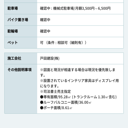
駐車場
確認中 : 機械式駐車場/月額3,500円～6,500円
バイク置き場
確認中
駐輪場
確認中
ペット
可 （条件 : 相談可（細則有））
施工会社
戸田建設(株)
その他説明事項
※図面と現況が相違する場合は現況を優先致しま
す。
※設置されているインテリア家具はディスプレイ用
になります。
※司法書士売主指定
●専有面積/95.28㎡ (トランクルーム 1.30㎡含む)
●ルーフバルコニー面積/36.00㎡
●ポーチ面積/8.61㎡