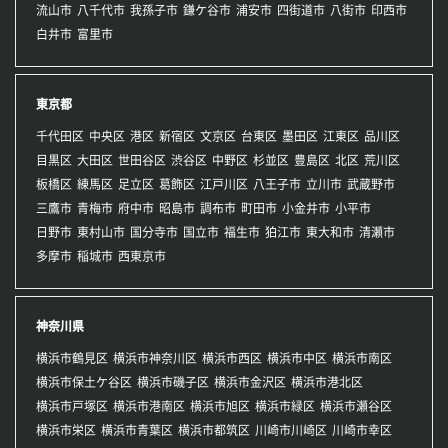
流山市
八千代市
我孫子市
鎌ケ谷市
浦安市
四街道市
八街市
印西市
白井市
富里市
東京都
千代田区
中央区
港区
新宿区
文京区
台東区
墨田区
江東区
品川区
目黒区
大田区
世田谷区
渋谷区
中野区
杉並区
豊島区
北区
荒川区
板橋区
練馬区
足立区
葛飾区
江戸川区
八王子市
立川市
武蔵野市
三鷹市
青梅市
府中市
昭島市
調布市
町田市
小金井市
小平市
日野市
東村山市
国分寺市
国立市
福生市
狛江市
東大和市
清瀬市
多摩市
稲城市
西東京市
神奈川県
横浜市鶴見区
横浜市神奈川区
横浜市西区
横浜市中区
横浜市南区
横浜市保土ケ谷区
横浜市磯子区
横浜市金沢区
横浜市港北区
横浜市戸塚区
横浜市港南区
横浜市旭区
横浜市緑区
横浜市瀬谷区
横浜市栄区
横浜市青葉区
横浜市都筑区
川崎市川崎区
川崎市幸区