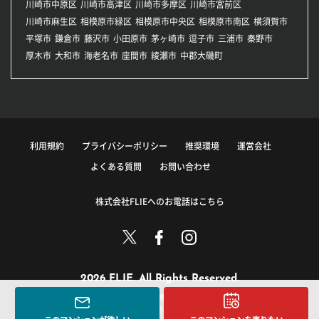
川崎市中原区
川崎市高津区
川崎市多摩区
川崎市宮前区
川崎市麻生区
相模原市緑区
相模原市中央区
相模原市南区
横須賀市
平塚市
鎌倉市
藤沢市
小田原市
茅ヶ崎市
逗子市
三浦市
秦野市
厚木市
大和市
海老名市
座間市
綾瀬市
中郡大磯町
利用規約
プライバシーポリシー
推奨環境
運営会社
よくある質問
お問い合わせ
株式会社FLIEへのお電話はこちら
2026 FLIE. All Rights Reserved.
このサイトに掲載している情報の無断転載を禁止します。
著作権は株式会社FLIEまたはその情報提供者に帰属します。