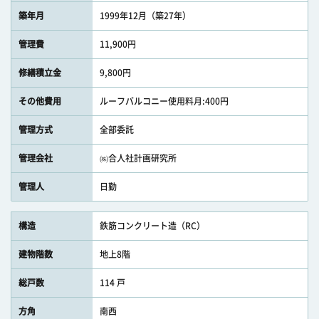
築年月
1999年12月（築27年）
管理費
11,900円
修繕積立金
9,800円
その他費用
ルーフバルコニー使用料月:400円
管理方式
全部委託
管理会社
㈱合人社計画研究所
管理人
日勤
構造
鉄筋コンクリート造（RC）
建物階数
地上8階
総戸数
114 戸
方角
南西