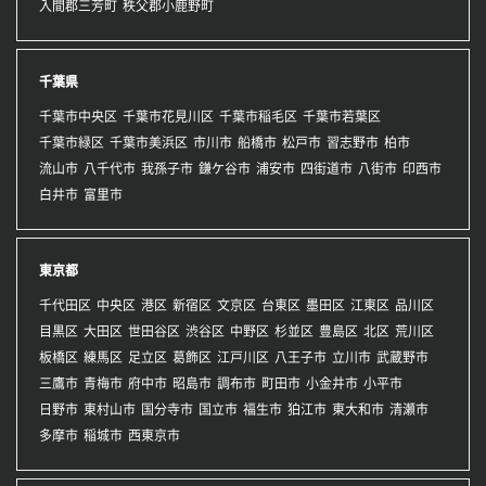
入間郡三芳町
秩父郡小鹿野町
千葉県
千葉市中央区
千葉市花見川区
千葉市稲毛区
千葉市若葉区
千葉市緑区
千葉市美浜区
市川市
船橋市
松戸市
習志野市
柏市
流山市
八千代市
我孫子市
鎌ケ谷市
浦安市
四街道市
八街市
印西市
白井市
富里市
東京都
千代田区
中央区
港区
新宿区
文京区
台東区
墨田区
江東区
品川区
目黒区
大田区
世田谷区
渋谷区
中野区
杉並区
豊島区
北区
荒川区
板橋区
練馬区
足立区
葛飾区
江戸川区
八王子市
立川市
武蔵野市
三鷹市
青梅市
府中市
昭島市
調布市
町田市
小金井市
小平市
日野市
東村山市
国分寺市
国立市
福生市
狛江市
東大和市
清瀬市
多摩市
稲城市
西東京市