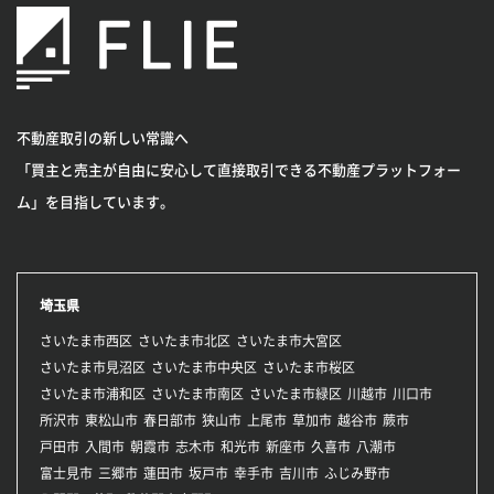
不動産取引の新しい常識へ
「買主と売主が自由に安心して直接取引できる不動産プラットフォー
ム」を目指しています。
埼玉県
さいたま市西区
さいたま市北区
さいたま市大宮区
さいたま市見沼区
さいたま市中央区
さいたま市桜区
さいたま市浦和区
さいたま市南区
さいたま市緑区
川越市
川口市
所沢市
東松山市
春日部市
狭山市
上尾市
草加市
越谷市
蕨市
戸田市
入間市
朝霞市
志木市
和光市
新座市
久喜市
八潮市
富士見市
三郷市
蓮田市
坂戸市
幸手市
吉川市
ふじみ野市