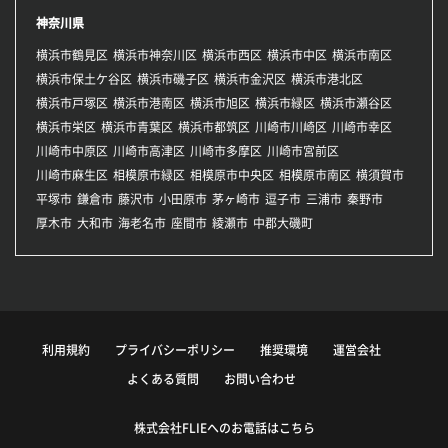
神奈川県
横浜市鶴見区
横浜市神奈川区
横浜市西区
横浜市中区
横浜市南区
横浜市保土ケ谷区
横浜市磯子区
横浜市金沢区
横浜市港北区
横浜市戸塚区
横浜市港南区
横浜市旭区
横浜市緑区
横浜市瀬谷区
横浜市栄区
横浜市青葉区
横浜市都筑区
川崎市川崎区
川崎市幸区
川崎市中原区
川崎市高津区
川崎市多摩区
川崎市宮前区
川崎市麻生区
相模原市緑区
相模原市中央区
相模原市南区
横須賀市
平塚市
鎌倉市
藤沢市
小田原市
茅ヶ崎市
逗子市
三浦市
秦野市
厚木市
大和市
海老名市
座間市
綾瀬市
中郡大磯町
利用規約
プライバシーポリシー
推奨環境
運営会社
よくある質問
お問い合わせ
株式会社FLIEへのお電話はこちら