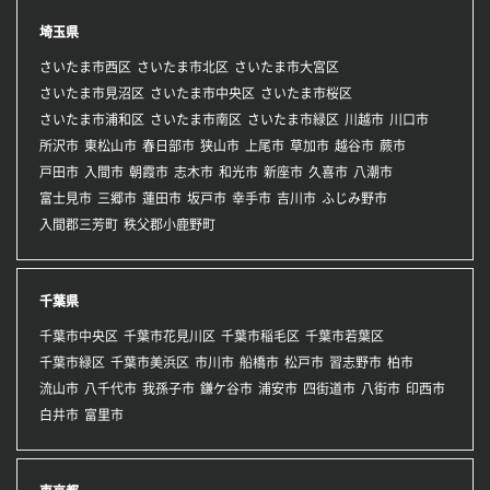
埼玉県
さいたま市西区
さいたま市北区
さいたま市大宮区
さいたま市見沼区
さいたま市中央区
さいたま市桜区
さいたま市浦和区
さいたま市南区
さいたま市緑区
川越市
川口市
所沢市
東松山市
春日部市
狭山市
上尾市
草加市
越谷市
蕨市
戸田市
入間市
朝霞市
志木市
和光市
新座市
久喜市
八潮市
富士見市
三郷市
蓮田市
坂戸市
幸手市
吉川市
ふじみ野市
入間郡三芳町
秩父郡小鹿野町
千葉県
千葉市中央区
千葉市花見川区
千葉市稲毛区
千葉市若葉区
千葉市緑区
千葉市美浜区
市川市
船橋市
松戸市
習志野市
柏市
流山市
八千代市
我孫子市
鎌ケ谷市
浦安市
四街道市
八街市
印西市
白井市
富里市