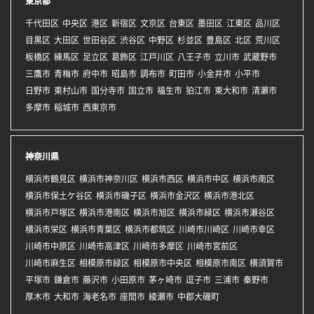
東京都
千代田区
中央区
港区
新宿区
文京区
台東区
墨田区
江東区
品川区
目黒区
大田区
世田谷区
渋谷区
中野区
杉並区
豊島区
北区
荒川区
板橋区
練馬区
足立区
葛飾区
江戸川区
八王子市
立川市
武蔵野市
三鷹市
青梅市
府中市
昭島市
調布市
町田市
小金井市
小平市
日野市
東村山市
国分寺市
国立市
福生市
狛江市
東大和市
清瀬市
多摩市
稲城市
西東京市
神奈川県
横浜市鶴見区
横浜市神奈川区
横浜市西区
横浜市中区
横浜市南区
横浜市保土ケ谷区
横浜市磯子区
横浜市金沢区
横浜市港北区
横浜市戸塚区
横浜市港南区
横浜市旭区
横浜市緑区
横浜市瀬谷区
横浜市栄区
横浜市青葉区
横浜市都筑区
川崎市川崎区
川崎市幸区
川崎市中原区
川崎市高津区
川崎市多摩区
川崎市宮前区
川崎市麻生区
相模原市緑区
相模原市中央区
相模原市南区
横須賀市
平塚市
鎌倉市
藤沢市
小田原市
茅ヶ崎市
逗子市
三浦市
秦野市
厚木市
大和市
海老名市
座間市
綾瀬市
中郡大磯町