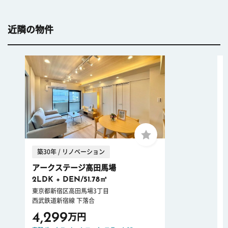
近隣の物件
築30年 / リノベーション
アークステージ高田馬場
2LDK + DEN/51.78㎡
東京都新宿区高田馬場3丁目
西武鉄道新宿線 下落合
4,299
万円