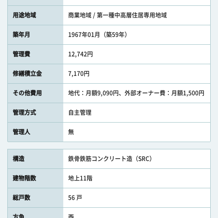
用途地域
商業地域 / 第一種中高層住居専用地域
築年月
1967年01月（築59年）
管理費
12,742円
修繕積立金
7,170円
その他費用
地代：月額9,090円、外部オーナー費：月額1,500円
管理方式
自主管理
管理人
無
構造
鉄骨鉄筋コンクリート造（SRC）
建物階数
地上11階
総戸数
56 戸
方角
西