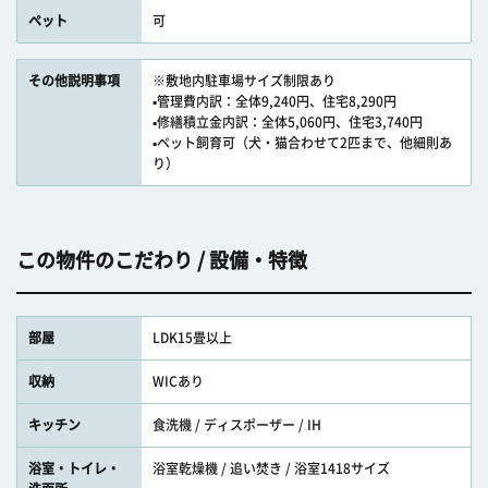
ペット
可
その他説明事項
※敷地内駐車場サイズ制限あり
▪管理費内訳：全体9,240円、住宅8,290円
▪修繕積立金内訳：全体5,060円、住宅3,740円
▪ペット飼育可（犬・猫合わせて2匹まで、他細則あ
り）
この物件のこだわり / 設備・特徴
部屋
LDK15畳以上
収納
WICあり
キッチン
食洗機 / ディスポーザー / IH
浴室・トイレ・
浴室乾燥機 / 追い焚き / 浴室1418サイズ