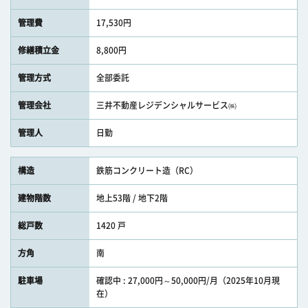
管理費
17,530円
修繕積立金
8,800円
管理方式
全部委託
管理会社
三井不動産レジデンシャルサービス㈱
管理人
日勤
構造
鉄筋コンクリート造（RC）
建物階数
地上53階 / 地下2階
総戸数
1420 戸
方角
南
駐車場
確認中 : 27,000円～50,000円/月（2025年10月現
在）