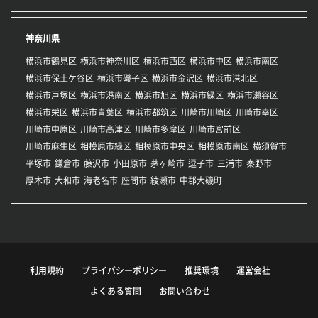
神奈川県
横浜市鶴見区
横浜市神奈川区
横浜市西区
横浜市中区
横浜市南区
横浜市保土ケ谷区
横浜市磯子区
横浜市金沢区
横浜市港北区
横浜市戸塚区
横浜市港南区
横浜市旭区
横浜市緑区
横浜市瀬谷区
横浜市栄区
横浜市青葉区
横浜市都筑区
川崎市川崎区
川崎市幸区
川崎市中原区
川崎市高津区
川崎市多摩区
川崎市宮前区
川崎市麻生区
相模原市緑区
相模原市中央区
相模原市南区
横須賀市
平塚市
鎌倉市
藤沢市
小田原市
茅ヶ崎市
逗子市
三浦市
秦野市
厚木市
大和市
海老名市
座間市
綾瀬市
中郡大磯町
利用規約
プライバシーポリシー
推奨環境
運営会社
よくある質問
お問い合わせ