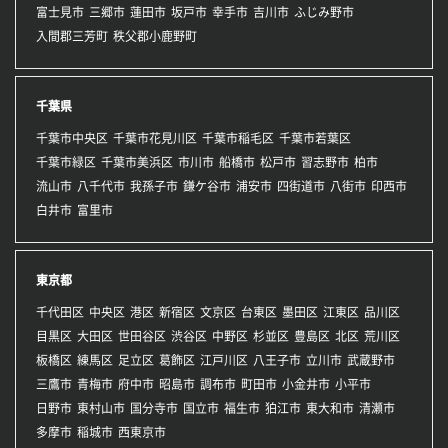
富士見市
三郷市
蓮田市
坂戸市
幸手市
吉川市
ふじみ野市
入間郡三芳町
秩父郡小鹿野町
千葉県
千葉市中央区
千葉市花見川区
千葉市稲毛区
千葉市若葉区
千葉市緑区
千葉市美浜区
市川市
船橋市
松戸市
習志野市
柏市
流山市
八千代市
我孫子市
鎌ケ谷市
浦安市
四街道市
八街市
印西市
白井市
富里市
東京都
千代田区
中央区
港区
新宿区
文京区
台東区
墨田区
江東区
品川区
目黒区
大田区
世田谷区
渋谷区
中野区
杉並区
豊島区
北区
荒川区
板橋区
練馬区
足立区
葛飾区
江戸川区
八王子市
立川市
武蔵野市
三鷹市
青梅市
府中市
昭島市
調布市
町田市
小金井市
小平市
日野市
東村山市
国分寺市
国立市
福生市
狛江市
東大和市
清瀬市
多摩市
稲城市
西東京市