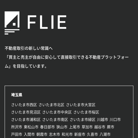
不動産取引の新しい常識へ
「買主と売主が自由に安心して直接取引できる不動産プラットフォー
ム」を目指しています。
埼玉県
さいたま市西区
さいたま市北区
さいたま市大宮区
さいたま市見沼区
さいたま市中央区
さいたま市桜区
さいたま市浦和区
さいたま市南区
さいたま市緑区
川越市
川口市
所沢市
東松山市
春日部市
狭山市
上尾市
草加市
越谷市
蕨市
戸田市
入間市
朝霞市
志木市
和光市
新座市
久喜市
八潮市