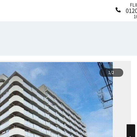
FL
012
1
1/2