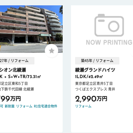
27年 / リフォーム
築45年 / リフォーム
シオン北綾瀬
綾瀬グランドハイツ
K + S+W+TR/73.31㎡
1LDK/42.49㎡
都足立区東和5丁目
東京都足立区青井5丁目
地下鉄千代田線 北綾瀬
つくばエクスプレス 青井
799
2,990
万円
万円
可
新耐震
リフォーム
R1住宅適合物件
リフォーム