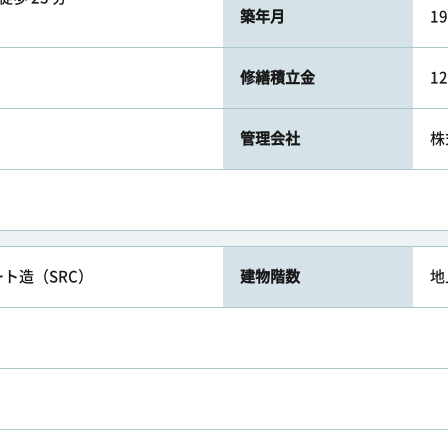
築年月
1
修繕積立金
1
管理会社
株
ト造（SRC）
建物階数
地