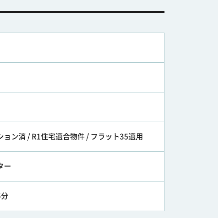
ョン済 / R1住宅適合物件 / フラット35適用
ター
5分