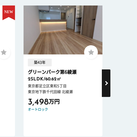
築43年
築31年 
グリーンパーク第6綾瀬
ダイアパ
2SLDK/60.62㎡
3LDK/72
東京都足立区東和5丁目
東京都足立区
東京地下鉄千代田線 北綾瀬
東京地下鉄千
3,498
5,680
万円
オートロック
オートロック
R1住宅適合物