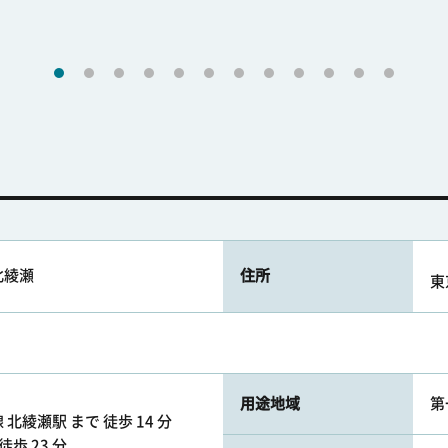
北綾瀬
住所
東
用途地域
第
北綾瀬駅 まで 徒歩 14 分
徒歩 23 分