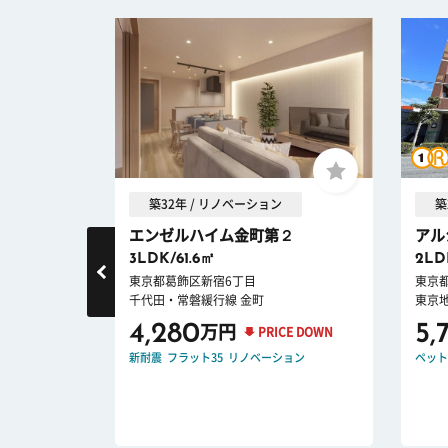
築32年 / リノベーション
築
エンゼルハイム金町第２
アル
3LDK/61.6㎡
2LD
東京都葛飾区新宿6丁目
東京
千代田・常磐緩行線 金町
東京
4,280
5,
万円
 DOWN
PRICE DOWN
ーション
新耐震
フラット35
リノベーション
ペット