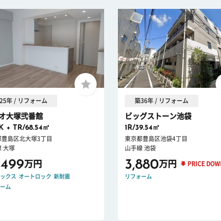
25年 / リフォーム
築36年 / リフォーム
オ大塚弐番館
ビッグストーン池袋
K + TR/68.54㎡
1R/39.54㎡
都豊島区北大塚3丁目
東京都豊島区池袋4丁目
 大塚
山手線 池袋
,499
3,880
万円
万円
PRICE DOW
ックス
オートロック
新耐震
リフォーム
ーム