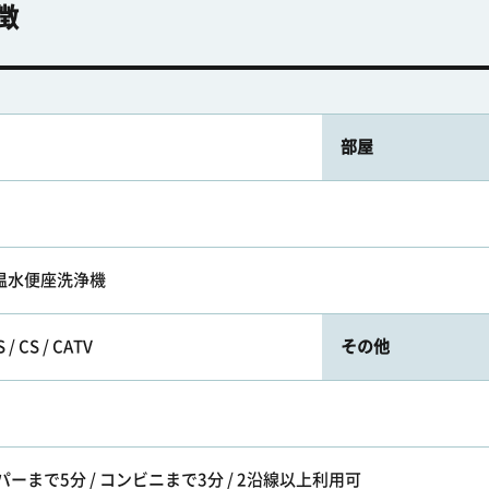
徴
部屋
/ 温水便座洗浄機
 CS / CATV
その他
パーまで5分 / コンビニまで3分 / 2沿線以上利用可