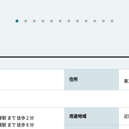
住所
東
用途地域
近
 まで 徒歩 2 分
 まで 徒歩 8 分