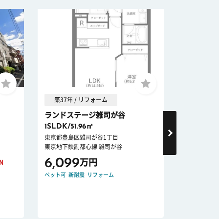
築37年 / リフォーム
築18年
ランドステージ雑司が谷
パルサー
1SLDK/51.96㎡
3LDK/73.
東京都豊島区雑司が谷1丁目
東京都文京区
東京地下鉄副都心線 雑司が谷
東京地下鉄丸
6,099
14,70
万円
N
ペット可
新耐震
リフォーム
オートロック