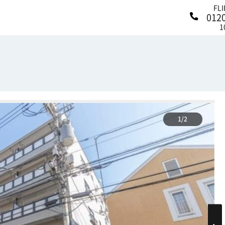
FL
012
1
1/2