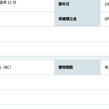
徒歩 11 分
築年月
1
修繕積立金
0
（RC）
建物階数
地