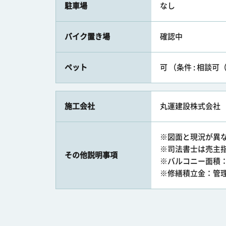
駐車場
なし
バイク置き場
確認中
ペット
可 （条件 : 相談
施工会社
丸運建設株式会社
※図面と現況が異
※司法書士は売主
その他説明事項
※バルコニー面積
※修繕積立金：管