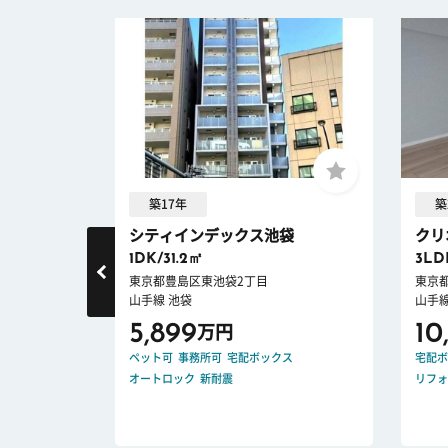
築17年
築
シティインデックス池袋
クリ
1DK/31.2㎡
3LD
東京都豊島区東池袋2丁目
東京
山手線 池袋
山手線
5,899
10
万円
ノベーション
ペット可
事務所可
宅配ボックス
宅配ボ
オートロック
新耐震
リフォ