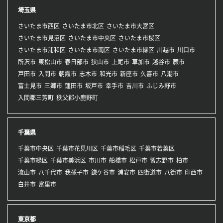
埼玉県
さいたま市西区
さいたま市北区
さいたま市大宮区
さいたま市見沼区
さいたま市中央区
さいたま市桜区
さいたま市浦和区
さいたま市南区
さいたま市緑区
川越市
川口市
所沢市
東松山市
春日部市
狭山市
上尾市
草加市
越谷市
蕨市
戸田市
入間市
朝霞市
志木市
和光市
新座市
久喜市
八潮市
富士見市
三郷市
蓮田市
坂戸市
幸手市
吉川市
ふじみ野市
入間郡三芳町
秩父郡小鹿野町
千葉県
千葉市中央区
千葉市花見川区
千葉市稲毛区
千葉市若葉区
千葉市緑区
千葉市美浜区
市川市
船橋市
松戸市
習志野市
柏市
流山市
八千代市
我孫子市
鎌ケ谷市
浦安市
四街道市
八街市
印西市
白井市
富里市
東京都