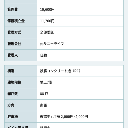
管理費
10,600円
修繕積立金
11,200円
管理方式
全部委託
管理会社
㈱サニーライフ
管理人
日勤
構造
鉄筋コンクリート造（RC）
建物階数
地上7階
総戸数
88 戸
方角
南西
駐車場
確認中 : 月額 2,000円~4,000円