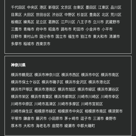
千代田区
中央区
港区
新宿区
文京区
台東区
墨田区
江東区
品川区
目黒区
大田区
世田谷区
渋谷区
中野区
杉並区
豊島区
北区
荒川区
板橋区
練馬区
足立区
葛飾区
江戸川区
八王子市
立川市
武蔵野市
三鷹市
青梅市
府中市
昭島市
調布市
町田市
小金井市
小平市
日野市
東村山市
国分寺市
国立市
福生市
狛江市
東大和市
清瀬市
多摩市
稲城市
西東京市
神奈川県
横浜市鶴見区
横浜市神奈川区
横浜市西区
横浜市中区
横浜市南区
横浜市保土ケ谷区
横浜市磯子区
横浜市金沢区
横浜市港北区
横浜市戸塚区
横浜市港南区
横浜市旭区
横浜市緑区
横浜市瀬谷区
横浜市栄区
横浜市青葉区
横浜市都筑区
川崎市川崎区
川崎市幸区
川崎市中原区
川崎市高津区
川崎市多摩区
川崎市宮前区
川崎市麻生区
相模原市緑区
相模原市中央区
相模原市南区
横須賀市
平塚市
鎌倉市
藤沢市
小田原市
茅ヶ崎市
逗子市
三浦市
秦野市
厚木市
大和市
海老名市
座間市
綾瀬市
中郡大磯町