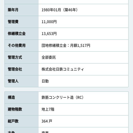
築年月
1980年01月（築46年）
管理費
11,000円
修繕積立金
13,653円
その他費用
団地修繕積立金：月額1,517円
管理方式
全部委託
管理会社
株式会社日鉄コミュニティ
管理人
日勤
構造
鉄筋コンクリート造（RC）
建物階数
地上7階
総戸数
364 戸