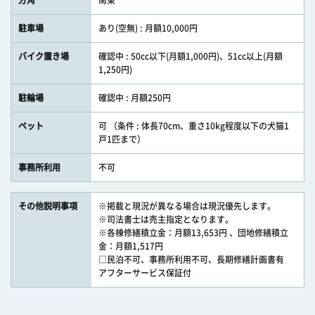
方角
南東
駐車場
あり(空無) : 月額10,000円
バイク置き場
確認中 : 50cc以下(月額1,000円)、51cc以上(月額
1,250円)
駐輪場
確認中 : 月額250円
ペット
可 （条件 : 体長70cm、重さ10kg程度以下の犬猫1
戸1匹まで）
事務所利用
不可
その他説明事項
※掲載と現況が異なる場合は現況優先します。
※司法書士は売主指定となります。
※各棟修繕積立金：月額13,653円 、団地修繕積立
金：月額1,517円
□民泊不可、事務所利用不可、長期修繕計画書有
アフターサービス保証付