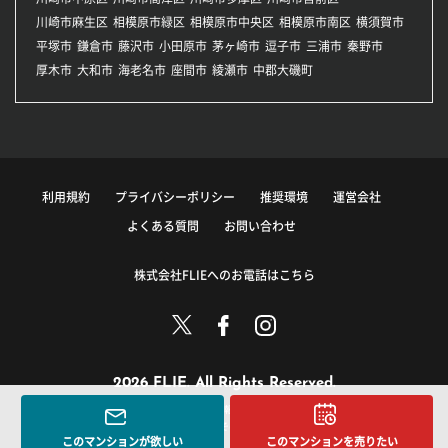
川崎市麻生区
相模原市緑区
相模原市中央区
相模原市南区
横須賀市
平塚市
鎌倉市
藤沢市
小田原市
茅ヶ崎市
逗子市
三浦市
秦野市
厚木市
大和市
海老名市
座間市
綾瀬市
中郡大磯町
利用規約
プライバシーポリシー
推奨環境
運営会社
よくある質問
お問い合わせ
株式会社FLIEへのお電話はこちら
2026 FLIE. All Rights Reserved.
このサイトに掲載している情報の無断転載を禁止します。
著作権は株式会社FLIEまたはその情報提供者に帰属します。
このマンションが欲しい
このマンションを売りたい