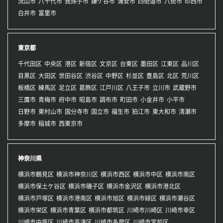
流山市
八千代市
我孫子市
鎌ケ谷市
浦安市
四街道市
八街市
印西市
白井市
富里市
東京都
千代田区
中央区
港区
新宿区
文京区
台東区
墨田区
江東区
品川区
目黒区
大田区
世田谷区
渋谷区
中野区
杉並区
豊島区
北区
荒川区
板橋区
練馬区
足立区
葛飾区
江戸川区
八王子市
立川市
武蔵野市
三鷹市
青梅市
府中市
昭島市
調布市
町田市
小金井市
小平市
日野市
東村山市
国分寺市
国立市
福生市
狛江市
東大和市
清瀬市
多摩市
稲城市
西東京市
神奈川県
横浜市鶴見区
横浜市神奈川区
横浜市西区
横浜市中区
横浜市南区
横浜市保土ケ谷区
横浜市磯子区
横浜市金沢区
横浜市港北区
横浜市戸塚区
横浜市港南区
横浜市旭区
横浜市緑区
横浜市瀬谷区
横浜市栄区
横浜市青葉区
横浜市都筑区
川崎市川崎区
川崎市幸区
川崎市中原区
川崎市高津区
川崎市多摩区
川崎市宮前区