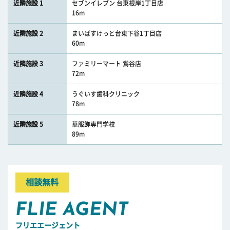
近隣施設 1
セブンイレブン 台東根岸1丁目店
16m
近隣施設 2
まいばすけっと台東下谷1丁目店
60m
近隣施設 3
ファミリーマート 鴬谷店
72m
近隣施設 4
うぐいす歯科クリニック
78m
近隣施設 5
華服飾専門学校
89m
相談無料
FLIE AGENT
フリエエージェント