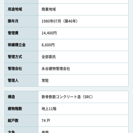
用途地域
商業地域
築年月
1980年07月（築46年）
管理費
14,400円
修繕積立金
8,600円
管理方式
全部委託
管理会社
永谷建物管理会社
管理人
常駐
構造
鉄骨鉄筋コンクリート造（SRC）
建物階数
地上11階
総戸数
74 戸
方角
南西