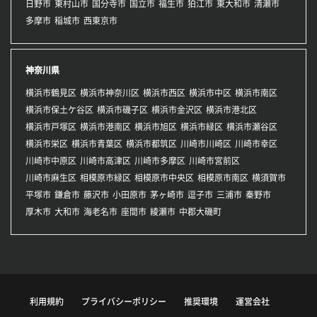
日野市
東村山市
国分寺市
国立市
福生市
狛江市
東大和市
清瀬市
多摩市
稲城市
西東京市
神奈川県
横浜市鶴見区
横浜市神奈川区
横浜市西区
横浜市中区
横浜市南区
横浜市保土ケ谷区
横浜市磯子区
横浜市金沢区
横浜市港北区
横浜市戸塚区
横浜市港南区
横浜市旭区
横浜市緑区
横浜市瀬谷区
横浜市栄区
横浜市青葉区
横浜市都筑区
川崎市川崎区
川崎市幸区
川崎市中原区
川崎市高津区
川崎市多摩区
川崎市宮前区
川崎市麻生区
相模原市緑区
相模原市中央区
相模原市南区
横須賀市
平塚市
鎌倉市
藤沢市
小田原市
茅ヶ崎市
逗子市
三浦市
秦野市
厚木市
大和市
海老名市
座間市
綾瀬市
中郡大磯町
利用規約
プライバシーポリシー
推奨環境
運営会社