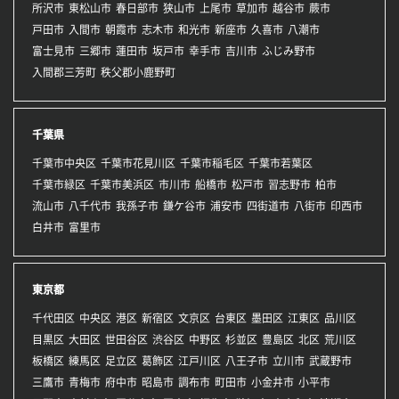
所沢市
東松山市
春日部市
狭山市
上尾市
草加市
越谷市
蕨市
戸田市
入間市
朝霞市
志木市
和光市
新座市
久喜市
八潮市
富士見市
三郷市
蓮田市
坂戸市
幸手市
吉川市
ふじみ野市
入間郡三芳町
秩父郡小鹿野町
千葉県
千葉市中央区
千葉市花見川区
千葉市稲毛区
千葉市若葉区
千葉市緑区
千葉市美浜区
市川市
船橋市
松戸市
習志野市
柏市
流山市
八千代市
我孫子市
鎌ケ谷市
浦安市
四街道市
八街市
印西市
白井市
富里市
東京都
千代田区
中央区
港区
新宿区
文京区
台東区
墨田区
江東区
品川区
目黒区
大田区
世田谷区
渋谷区
中野区
杉並区
豊島区
北区
荒川区
板橋区
練馬区
足立区
葛飾区
江戸川区
八王子市
立川市
武蔵野市
三鷹市
青梅市
府中市
昭島市
調布市
町田市
小金井市
小平市