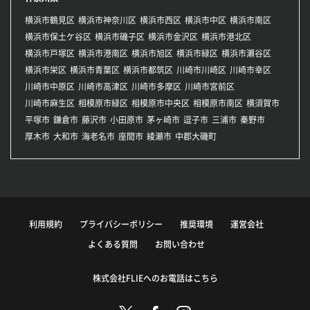
横浜市鶴見区
横浜市神奈川区
横浜市西区
横浜市中区
横浜市南区
横浜市保土ケ谷区
横浜市磯子区
横浜市金沢区
横浜市港北区
横浜市戸塚区
横浜市港南区
横浜市旭区
横浜市緑区
横浜市瀬谷区
横浜市栄区
横浜市青葉区
横浜市都筑区
川崎市川崎区
川崎市幸区
川崎市中原区
川崎市高津区
川崎市多摩区
川崎市宮前区
川崎市麻生区
相模原市緑区
相模原市中央区
相模原市南区
横須賀市
平塚市
鎌倉市
藤沢市
小田原市
茅ヶ崎市
逗子市
三浦市
秦野市
厚木市
大和市
海老名市
座間市
綾瀬市
中郡大磯町
利用規約
プライバシーポリシー
推奨環境
運営会社
よくある質問
お問い合わせ
株式会社FLIEへのお電話はこちら