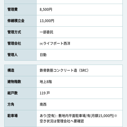
管理費
8,500円
修繕積立金
13,000円
管理方式
一部委託
管理会社
㈱ライフポート西洋
管理人
日勤
構造
鉄骨鉄筋コンクリート造（SRC）
建物階数
地上8階
総戸数
119 戸
方角
南西
駐車場
あり(空有) : 敷地内平面駐車場/有(月額15,000円)※
空き状況は管理会社へ要確認