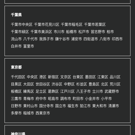
千葉県
千葉市中央区
千葉市花見川区
千葉市稲毛区
千葉市若葉区
千葉市緑区
千葉市美浜区
市川市
船橋市
松戸市
習志野市
柏市
流山市
八千代市
我孫子市
鎌ケ谷市
浦安市
四街道市
八街市
印西市
白井市
富里市
東京都
千代田区
中央区
港区
新宿区
文京区
台東区
墨田区
江東区
品川区
目黒区
大田区
世田谷区
渋谷区
中野区
杉並区
豊島区
北区
荒川区
板橋区
練馬区
足立区
葛飾区
江戸川区
八王子市
立川市
武蔵野市
三鷹市
青梅市
府中市
昭島市
調布市
町田市
小金井市
小平市
日野市
東村山市
国分寺市
国立市
福生市
狛江市
東大和市
清瀬市
多摩市
稲城市
西東京市
神奈川県