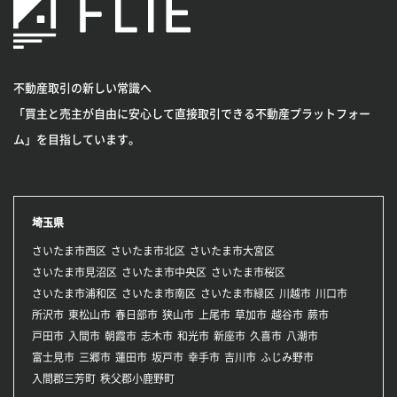
不動産取引の新しい常識へ
「買主と売主が自由に安心して直接取引できる不動産プラットフォー
ム」を目指しています。
埼玉県
さいたま市西区
さいたま市北区
さいたま市大宮区
さいたま市見沼区
さいたま市中央区
さいたま市桜区
さいたま市浦和区
さいたま市南区
さいたま市緑区
川越市
川口市
所沢市
東松山市
春日部市
狭山市
上尾市
草加市
越谷市
蕨市
戸田市
入間市
朝霞市
志木市
和光市
新座市
久喜市
八潮市
富士見市
三郷市
蓮田市
坂戸市
幸手市
吉川市
ふじみ野市
入間郡三芳町
秩父郡小鹿野町