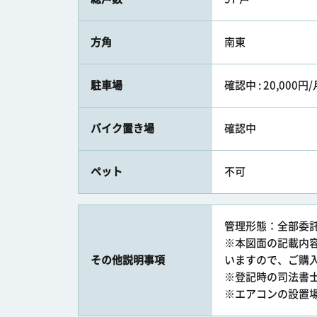
方角
南東
駐車場
確認中 : 20,000
バイク置き場
確認中
ペット
不可
管理形態：全部委
※本図面の記載内
その他説明事項
いますので、ご購
※登記時の司法書
※エアコンの設置