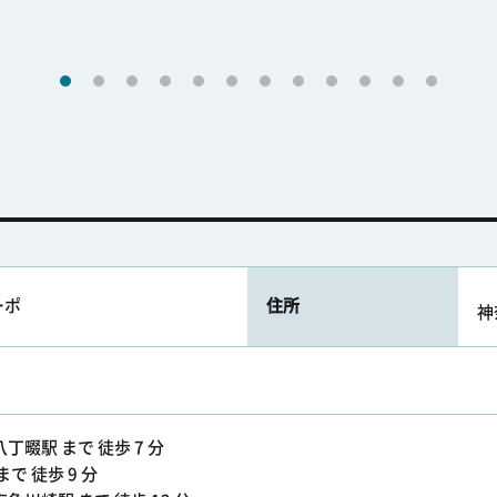
ーポ
住所
神
丁畷駅 まで 徒歩 7 分
で 徒歩 9 分