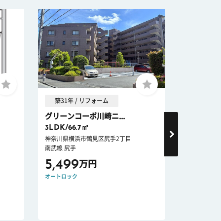
築31年 / リフォーム
築27年 
グリーンコーポ川崎ニ...
グランイー
3LDK/66.7㎡
3LDK/57.
神奈川県横浜市鶴見区尻手2丁目
東京都大田区
南武線 尻手
京浜急行電鉄
5,499
6,198
万円
オートロック
ペット可
宅配
R1住宅適合物