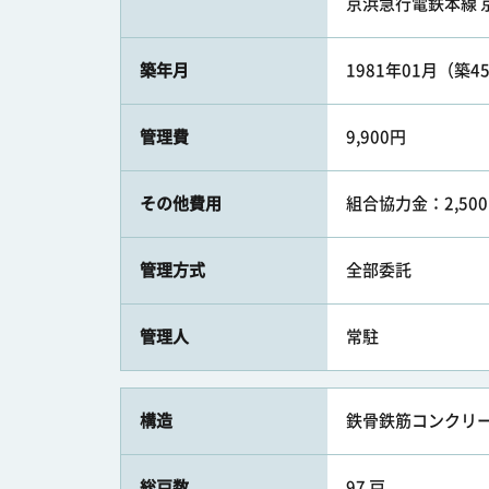
京浜急行電鉄本線 京
築年月
1981年01月（築4
管理費
9,900円
その他費用
組合協力金：2,50
管理方式
全部委託
管理人
常駐
構造
鉄骨鉄筋コンクリー
総戸数
97 戸