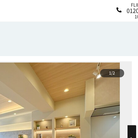
FL
012
1
1/2