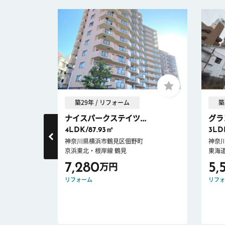
築29年 / リフォーム
築
前通り
ナイスパークステイツ...
グラ
4LDK/87.93㎡
3LD
丁目
神奈川県横浜市鶴見区佃野町
神奈
京浜東北・根岸線 鶴見
東海道
7,280
5,
万円
E DOWN
リフォーム
リフォ
件