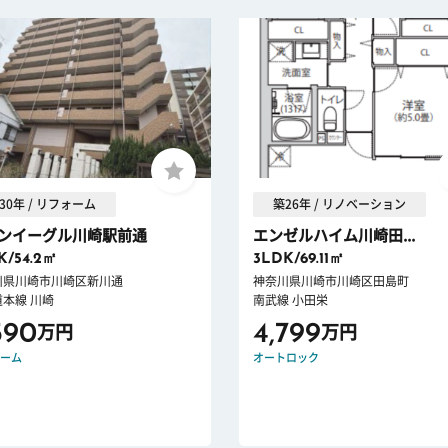
30年 / リフォーム
築26年 / リノベーション
ンイーグル川崎駅前通
エンゼルハイム川崎田...
K/54.2㎡
3LDK/69.11㎡
川県川崎市川崎区新川通
神奈川県川崎市川崎区田島町
本線 川崎
南武線 小田栄
590
4,799
万円
万円
ーム
オートロック