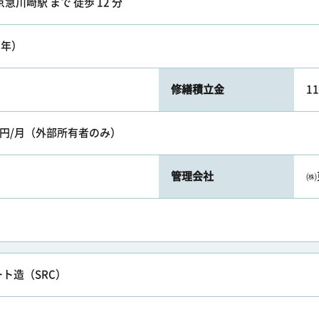
急川崎駅 まで 徒歩 12 分
5年）
修繕積立金
1
0円/月（外部所有者のみ）
管理会社
㈱
ト造（SRC）