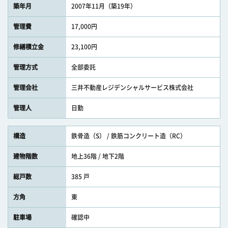
築年月
2007年11月（築19年）
管理費
17,000円
修繕積立金
23,100円
管理方式
全部委託
管理会社
三井不動産レジデンシャルサービス株式会社
管理人
日勤
構造
鉄骨造（S） / 鉄筋コンクリート造（RC）
建物階数
地上36階 / 地下2階
総戸数
385 戸
方角
東
駐車場
確認中