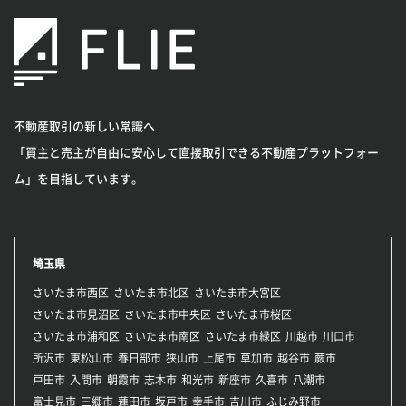
不動産取引の新しい常識へ
「買主と売主が自由に安心して直接取引できる不動産プラットフォー
ム」を目指しています。
埼玉県
さいたま市西区
さいたま市北区
さいたま市大宮区
さいたま市見沼区
さいたま市中央区
さいたま市桜区
さいたま市浦和区
さいたま市南区
さいたま市緑区
川越市
川口市
所沢市
東松山市
春日部市
狭山市
上尾市
草加市
越谷市
蕨市
戸田市
入間市
朝霞市
志木市
和光市
新座市
久喜市
八潮市
富士見市
三郷市
蓮田市
坂戸市
幸手市
吉川市
ふじみ野市