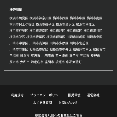
神奈川県
横浜市鶴見区
横浜市神奈川区
横浜市西区
横浜市中区
横浜市南区
横浜市保土ケ谷区
横浜市磯子区
横浜市金沢区
横浜市港北区
横浜市戸塚区
横浜市港南区
横浜市旭区
横浜市緑区
横浜市瀬谷区
横浜市栄区
横浜市青葉区
横浜市都筑区
川崎市川崎区
川崎市幸区
川崎市中原区
川崎市高津区
川崎市多摩区
川崎市宮前区
川崎市麻生区
相模原市緑区
相模原市中央区
相模原市南区
横須賀市
平塚市
鎌倉市
藤沢市
小田原市
茅ヶ崎市
逗子市
三浦市
秦野市
厚木市
大和市
海老名市
座間市
綾瀬市
中郡大磯町
利用規約
プライバシーポリシー
推奨環境
運営会社
よくある質問
お問い合わせ
株式会社FLIEへのお電話はこちら