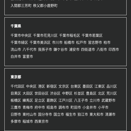
入間郡三芳町
秩父郡小鹿野町
千葉県
千葉市中央区
千葉市花見川区
千葉市稲毛区
千葉市若葉区
千葉市緑区
千葉市美浜区
市川市
船橋市
松戸市
習志野市
柏市
流山市
八千代市
我孫子市
鎌ケ谷市
浦安市
四街道市
八街市
印西市
白井市
富里市
東京都
千代田区
中央区
港区
新宿区
文京区
台東区
墨田区
江東区
品川区
目黒区
大田区
世田谷区
渋谷区
中野区
杉並区
豊島区
北区
荒川区
板橋区
練馬区
足立区
葛飾区
江戸川区
八王子市
立川市
武蔵野市
三鷹市
青梅市
府中市
昭島市
調布市
町田市
小金井市
小平市
日野市
東村山市
国分寺市
国立市
福生市
狛江市
東大和市
清瀬市
多摩市
稲城市
西東京市