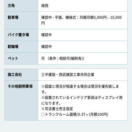
方角
南西
駐車場
確認中 : 平面、機械式：月額月額5,000円～10,000
円
バイク置き場
確認中
駐輪場
確認中
ペット
可 （条件 : 相談可(細則有)）
施工会社
三平建設・西武建設工事共同企業
その他説明事項
※図面と現況が相違する場合は現況を優先致しま
す。
※設置されているインテリア家具はディスプレイ用
になります。
※司法書士売主指定
○トランクルーム面積/0.37㎡(月額100円)