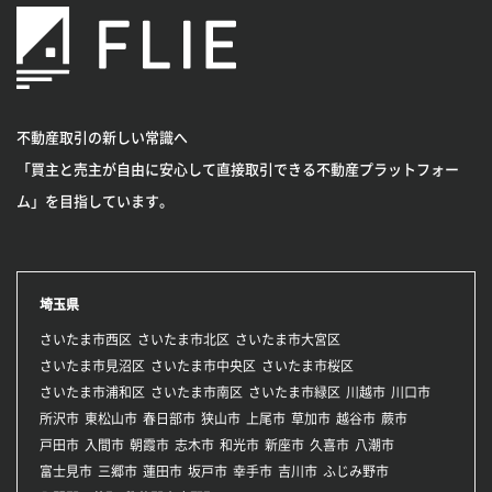
不動産取引の新しい常識へ
「買主と売主が自由に安心して直接取引できる不動産プラットフォー
ム」を目指しています。
埼玉県
さいたま市西区
さいたま市北区
さいたま市大宮区
さいたま市見沼区
さいたま市中央区
さいたま市桜区
さいたま市浦和区
さいたま市南区
さいたま市緑区
川越市
川口市
所沢市
東松山市
春日部市
狭山市
上尾市
草加市
越谷市
蕨市
戸田市
入間市
朝霞市
志木市
和光市
新座市
久喜市
八潮市
富士見市
三郷市
蓮田市
坂戸市
幸手市
吉川市
ふじみ野市