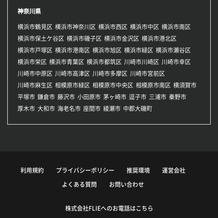
神奈川県
横浜市鶴見区
横浜市神奈川区
横浜市西区
横浜市中区
横浜市南区
横浜市保土ケ谷区
横浜市磯子区
横浜市金沢区
横浜市港北区
横浜市戸塚区
横浜市港南区
横浜市旭区
横浜市緑区
横浜市瀬谷区
横浜市栄区
横浜市青葉区
横浜市都筑区
川崎市川崎区
川崎市幸区
川崎市中原区
川崎市高津区
川崎市多摩区
川崎市宮前区
川崎市麻生区
相模原市緑区
相模原市中央区
相模原市南区
横須賀市
平塚市
鎌倉市
藤沢市
小田原市
茅ヶ崎市
逗子市
三浦市
秦野市
厚木市
大和市
海老名市
座間市
綾瀬市
中郡大磯町
利用規約
プライバシーポリシー
推奨環境
運営会社
よくある質問
お問い合わせ
株式会社FLIEへのお電話はこちら