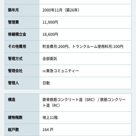
築年月
2000年11月（築26年）
管理費
11,900円
修繕積立金
18,600円
その他費用
町会費月:200円、トランクルーム使用料月:100円
管理方式
全部委託
管理会社
㈱東急コミュニティー
管理人
日勤
構造
鉄骨鉄筋コンクリート造（SRC） / 鉄筋コンクリー
ト造（RC）
建物階数
地上11階
総戸数
164 戸