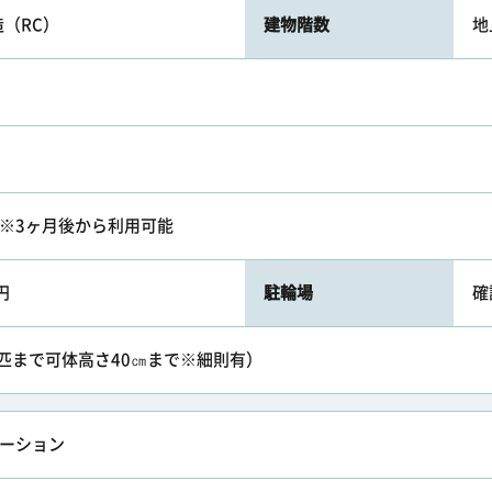
（RC）
建物階数
地
無料※3ヶ月後から利用可能
円
駐輪場
確
ト2匹まで可体高さ40㎝まで※細則有）
レーション