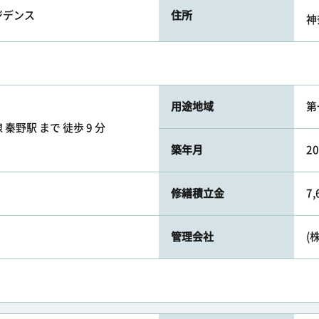
ジデンス
住所
神
用途地域
第
秦野駅 まで 徒歩 9 分
築年月
2
修繕積立金
7
管理会社
(