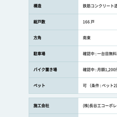
構造
鉄筋コンクリート造
総戸数
166 戸
方角
南東
駐車場
確認中 : 一台目
バイク置き場
確認中 : 月額1,200
ペット
可 （条件 : ペッ
施工会社
(株)長谷工コーポ