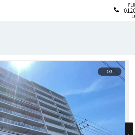
FL
012
1
1/2