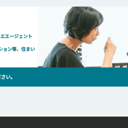
リエエージェント
ション等、住まい
ださい。