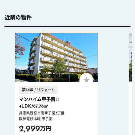
近隣の物件
築44年 / リフォーム
マンハイム甲子園Ⅱ
4LDK/87.78㎡
兵庫県西宮市南甲子園3丁目
阪神電鉄本線 甲子園
2,999
万円