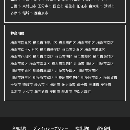
日野市
東村山市
国分寺市
国立市
福生市
狛江市
東大和市
清瀬市
多摩市
稲城市
西東京市
神奈川県
横浜市鶴見区
横浜市神奈川区
横浜市西区
横浜市中区
横浜市南区
横浜市保土ケ谷区
横浜市磯子区
横浜市金沢区
横浜市港北区
横浜市戸塚区
横浜市港南区
横浜市旭区
横浜市緑区
横浜市瀬谷区
横浜市栄区
横浜市青葉区
横浜市都筑区
川崎市川崎区
川崎市幸区
川崎市中原区
川崎市高津区
川崎市多摩区
川崎市宮前区
川崎市麻生区
相模原市緑区
相模原市中央区
相模原市南区
横須賀市
平塚市
鎌倉市
藤沢市
小田原市
茅ヶ崎市
逗子市
三浦市
秦野市
厚木市
大和市
海老名市
座間市
綾瀬市
中郡大磯町
利用規約
プライバシーポリシー
推奨環境
運営会社