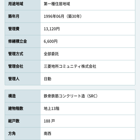
用途地域
第一種住居地域
築年月
1996年06月（築30年）
管理費
13,120円
修繕積立金
6,600円
管理方式
全部委託
管理会社
三菱地所コミュニティ株式会社
管理人
日勤
構造
鉄骨鉄筋コンクリート造（SRC）
建物階数
地上13階
総戸数
188 戸
方角
南西