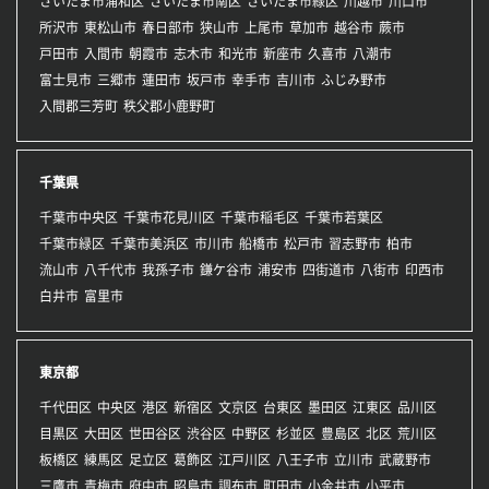
さいたま市浦和区
さいたま市南区
さいたま市緑区
川越市
川口市
所沢市
東松山市
春日部市
狭山市
上尾市
草加市
越谷市
蕨市
戸田市
入間市
朝霞市
志木市
和光市
新座市
久喜市
八潮市
富士見市
三郷市
蓮田市
坂戸市
幸手市
吉川市
ふじみ野市
入間郡三芳町
秩父郡小鹿野町
千葉県
千葉市中央区
千葉市花見川区
千葉市稲毛区
千葉市若葉区
千葉市緑区
千葉市美浜区
市川市
船橋市
松戸市
習志野市
柏市
流山市
八千代市
我孫子市
鎌ケ谷市
浦安市
四街道市
八街市
印西市
白井市
富里市
東京都
千代田区
中央区
港区
新宿区
文京区
台東区
墨田区
江東区
品川区
目黒区
大田区
世田谷区
渋谷区
中野区
杉並区
豊島区
北区
荒川区
板橋区
練馬区
足立区
葛飾区
江戸川区
八王子市
立川市
武蔵野市
三鷹市
青梅市
府中市
昭島市
調布市
町田市
小金井市
小平市