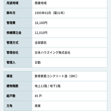
用途地域
商業地域
築年月
1995年03月（築31年）
管理費
18,100円
修繕積立金
12,010円
管理方式
全部委託
管理会社
日本ハウズイング株式会社
管理人
日勤
構造
鉄骨鉄筋コンクリート造（SRC）
建物階数
地上11階 / 地下1階
総戸数
45 戸
方角
南東