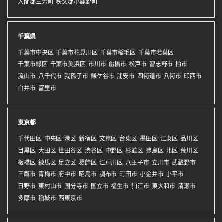
入間郡三芳町
秩父郡小鹿野町
千葉県
千葉市中央区
千葉市花見川区
千葉市稲毛区
千葉市若葉区
千葉市緑区
千葉市美浜区
市川市
船橋市
松戸市
習志野市
柏市
流山市
八千代市
我孫子市
鎌ケ谷市
浦安市
四街道市
八街市
印西市
白井市
富里市
東京都
千代田区
中央区
港区
新宿区
文京区
台東区
墨田区
江東区
品川区
目黒区
大田区
世田谷区
渋谷区
中野区
杉並区
豊島区
北区
荒川区
板橋区
練馬区
足立区
葛飾区
江戸川区
八王子市
立川市
武蔵野市
三鷹市
青梅市
府中市
昭島市
調布市
町田市
小金井市
小平市
日野市
東村山市
国分寺市
国立市
福生市
狛江市
東大和市
清瀬市
多摩市
稲城市
西東京市