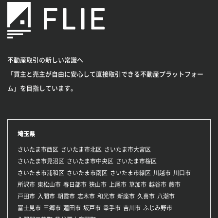
不動産取引の新しい常識へ
「買主と売主が自由に安心して直接取引できる不動産プラットフォー
ム」を目指しています。
埼玉県
さいたま市西区
さいたま市北区
さいたま市大宮区
さいたま市見沼区
さいたま市中央区
さいたま市桜区
さいたま市浦和区
さいたま市南区
さいたま市緑区
川越市
川口市
所沢市
東松山市
春日部市
狭山市
上尾市
草加市
越谷市
蕨市
戸田市
入間市
朝霞市
志木市
和光市
新座市
久喜市
八潮市
富士見市
三郷市
蓮田市
坂戸市
幸手市
吉川市
ふじみ野市