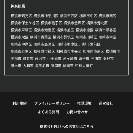
神奈川県
横浜市鶴見区
横浜市神奈川区
横浜市西区
横浜市中区
横浜市南区
横浜市保土ケ谷区
横浜市磯子区
横浜市金沢区
横浜市港北区
横浜市戸塚区
横浜市港南区
横浜市旭区
横浜市緑区
横浜市瀬谷区
横浜市栄区
横浜市青葉区
横浜市都筑区
川崎市川崎区
川崎市幸区
川崎市中原区
川崎市高津区
川崎市多摩区
川崎市宮前区
川崎市麻生区
相模原市緑区
相模原市中央区
相模原市南区
横須賀市
平塚市
鎌倉市
藤沢市
小田原市
茅ヶ崎市
逗子市
三浦市
秦野市
厚木市
大和市
海老名市
座間市
綾瀬市
中郡大磯町
利用規約
プライバシーポリシー
推奨環境
運営会社
よくある質問
お問い合わせ
株式会社FLIEへのお電話はこちら