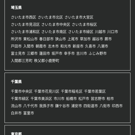
埼玉県
さいたま市西区
さいたま市北区
さいたま市大宮区
さいたま市見沼区
さいたま市中央区
さいたま市桜区
さいたま市浦和区
さいたま市南区
さいたま市緑区
川越市
川口市
所沢市
東松山市
春日部市
狭山市
上尾市
草加市
越谷市
蕨市
戸田市
入間市
朝霞市
志木市
和光市
新座市
久喜市
八潮市
富士見市
三郷市
蓮田市
坂戸市
幸手市
吉川市
ふじみ野市
入間郡三芳町
秩父郡小鹿野町
千葉県
千葉市中央区
千葉市花見川区
千葉市稲毛区
千葉市若葉区
千葉市緑区
千葉市美浜区
市川市
船橋市
松戸市
習志野市
柏市
流山市
八千代市
我孫子市
鎌ケ谷市
浦安市
四街道市
八街市
印西市
白井市
富里市
東京都