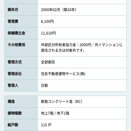
築年月
2000年02月（築26年）
管理費
8,100円
修繕積立金
11,610円
その他費用
外部区分所有者協力金：2000円／月※マンションに
居住される方は対象外です。
管理方式
全部委託
管理会社
住友不動産建物サービス(株)
管理人
日勤
構造
鉄筋コンクリート造（RC）
建物階数
地上7階 / 地下1階
総戸数
115 戸