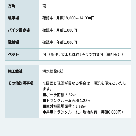
方角
南
駐車場
確認中 : 月額18,000～24,000円
バイク置き場
確認中 : 月額1,000円
駐輪場
確認中 : 年額1,000円
ペット
可 （条件 : 犬または猫1匹まで飼育可（細則有））
施工会社
清水建設(株)
その他説明事項
※図面と現況が異なる場合は 現況を優先といたし
ます。
■ポーチ面積 2.32㎡
■トランクルーム面積 1.28㎡
■室外機置場面積：1.68㎡
◆共用トランクルーム／敷地内有（月額6,000円）