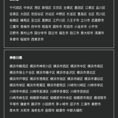
千代田区
中央区
港区
新宿区
文京区
台東区
墨田区
江東区
品川区
目黒区
大田区
世田谷区
渋谷区
中野区
杉並区
豊島区
北区
荒川区
板橋区
練馬区
足立区
葛飾区
江戸川区
八王子市
立川市
武蔵野市
三鷹市
青梅市
府中市
昭島市
調布市
町田市
小金井市
小平市
日野市
東村山市
国分寺市
国立市
福生市
狛江市
東大和市
清瀬市
多摩市
稲城市
西東京市
神奈川県
横浜市鶴見区
横浜市神奈川区
横浜市西区
横浜市中区
横浜市南区
横浜市保土ケ谷区
横浜市磯子区
横浜市金沢区
横浜市港北区
横浜市戸塚区
横浜市港南区
横浜市旭区
横浜市緑区
横浜市瀬谷区
横浜市栄区
横浜市青葉区
横浜市都筑区
川崎市川崎区
川崎市幸区
川崎市中原区
川崎市高津区
川崎市多摩区
川崎市宮前区
川崎市麻生区
相模原市緑区
相模原市中央区
相模原市南区
横須賀市
平塚市
鎌倉市
藤沢市
小田原市
茅ヶ崎市
逗子市
三浦市
秦野市
厚木市
大和市
海老名市
座間市
綾瀬市
中郡大磯町