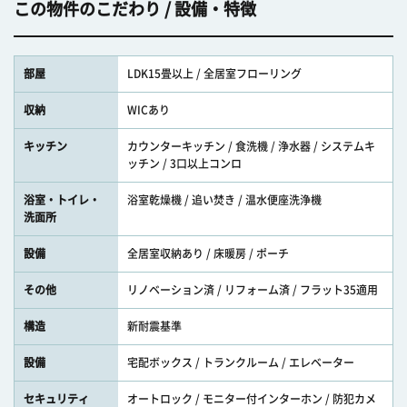
この物件のこだわり / 設備・特徴
部屋
LDK15畳以上 / 全居室フローリング
収納
WICあり
キッチン
カウンターキッチン / 食洗機 / 浄水器 / システムキ
ッチン / 3口以上コンロ
浴室・トイレ・
浴室乾燥機 / 追い焚き / 温水便座洗浄機
洗面所
設備
全居室収納あり / 床暖房 / ポーチ
その他
リノベーション済 / リフォーム済 / フラット35適用
構造
新耐震基準
設備
宅配ボックス / トランクルーム / エレベーター
セキュリティ
オートロック / モニター付インターホン / 防犯カメ