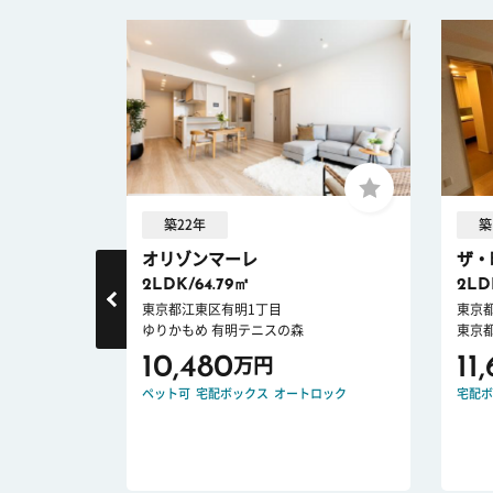
築22年
築
.
オリゾンマーレ
ザ・
2LDK/64.79㎡
2LD
東京都江東区有明1丁目
東京
ゆりかもめ 有明テニスの森
東京
10,480
11
万円
ロック
新耐震
ペット可
宅配ボックス
オートロック
宅配ボ
件