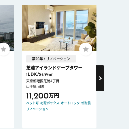
築20年 / リノベーション
築20年 
芝浦アイランドケープタワー
芝浦アイ
1LDK/54.94㎡
2SLDK/71
東京都港区芝浦4丁目
東京都港区芝
山手線 田町
山手線 田町
11,200
15,89
万円
ペット可
宅配ボックス
オートロック
新耐震
ペット可
オー
リノベーション