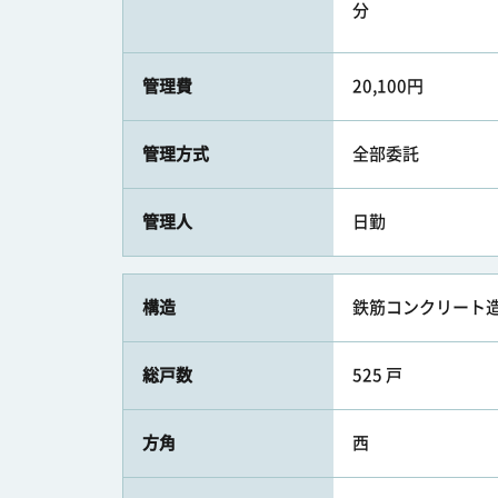
分
管理費
20,100円
管理方式
全部委託
管理人
日勤
構造
鉄筋コンクリート造
総戸数
525 戸
方角
西