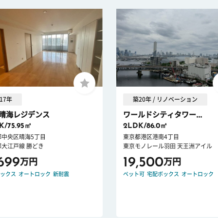
17年
築20年 / リノベーション
晴海レジデンス
ワールドシティタワー...
K/75.95㎡
2LDK/86.0㎡
都中央区晴海5丁目
東京都港区港南4丁目
都大江戸線 勝どき
東京モノレール羽田 天王洲アイル
,699
19,500
万円
万円
ックス
オートロック
新耐震
ペット可
宅配ボックス
オートロック