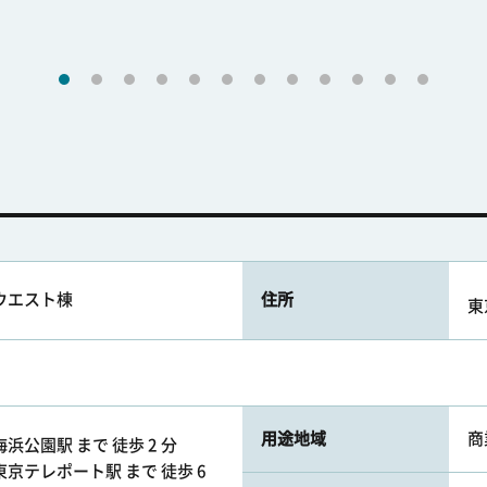
ウエスト棟
住所
東
用途地域
商
浜公園駅 まで 徒歩 2 分
京テレポート駅 まで 徒歩 6