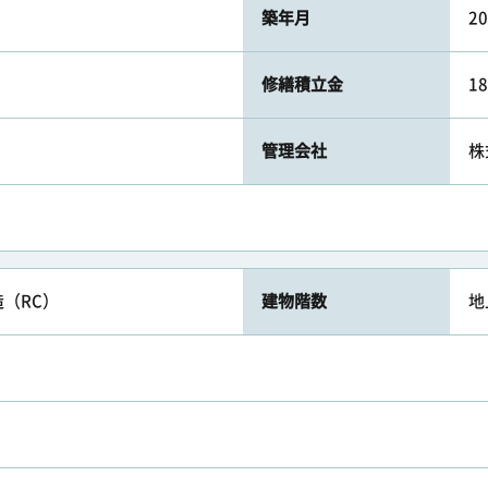
築年月
2
修繕積立金
1
管理会社
株
（RC）
建物階数
地