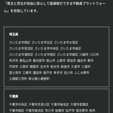
「買主と売主が自由に安心して直接取引できる不動産プラットフォー
ム」を目指しています。
埼玉県
さいたま市西区
さいたま市北区
さいたま市大宮区
さいたま市見沼区
さいたま市中央区
さいたま市桜区
さいたま市浦和区
さいたま市南区
さいたま市緑区
川越市
川口市
所沢市
東松山市
春日部市
狭山市
上尾市
草加市
越谷市
蕨市
戸田市
入間市
朝霞市
志木市
和光市
新座市
久喜市
八潮市
富士見市
三郷市
蓮田市
坂戸市
幸手市
吉川市
ふじみ野市
入間郡三芳町
秩父郡小鹿野町
千葉県
千葉市中央区
千葉市花見川区
千葉市稲毛区
千葉市若葉区
千葉市緑区
千葉市美浜区
市川市
船橋市
松戸市
習志野市
柏市