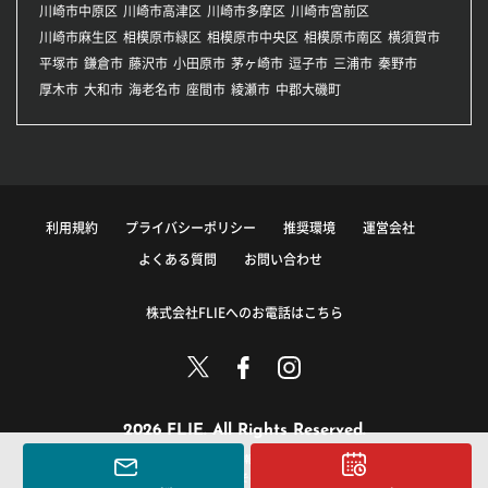
川崎市中原区
川崎市高津区
川崎市多摩区
川崎市宮前区
川崎市麻生区
相模原市緑区
相模原市中央区
相模原市南区
横須賀市
平塚市
鎌倉市
藤沢市
小田原市
茅ヶ崎市
逗子市
三浦市
秦野市
厚木市
大和市
海老名市
座間市
綾瀬市
中郡大磯町
利用規約
プライバシーポリシー
推奨環境
運営会社
よくある質問
お問い合わせ
株式会社FLIEへのお電話はこちら
2026 FLIE. All Rights Reserved.
このサイトに掲載している情報の無断転載を禁止します。
著作権は株式会社FLIEまたはその情報提供者に帰属します。