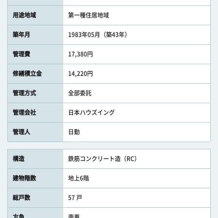
用途地域
第一種住居地域
築年月
1983年05月（築43年）
管理費
17,380円
修繕積立金
14,220円
管理方式
全部委託
管理会社
日本ハウズイング
管理人
日勤
構造
鉄筋コンクリート造（RC）
建物階数
地上6階
総戸数
57 戸
方角
南東