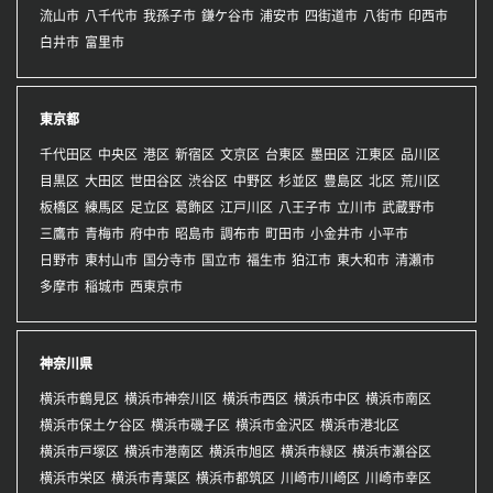
流山市
八千代市
我孫子市
鎌ケ谷市
浦安市
四街道市
八街市
印西市
白井市
富里市
東京都
千代田区
中央区
港区
新宿区
文京区
台東区
墨田区
江東区
品川区
目黒区
大田区
世田谷区
渋谷区
中野区
杉並区
豊島区
北区
荒川区
板橋区
練馬区
足立区
葛飾区
江戸川区
八王子市
立川市
武蔵野市
三鷹市
青梅市
府中市
昭島市
調布市
町田市
小金井市
小平市
日野市
東村山市
国分寺市
国立市
福生市
狛江市
東大和市
清瀬市
多摩市
稲城市
西東京市
神奈川県
横浜市鶴見区
横浜市神奈川区
横浜市西区
横浜市中区
横浜市南区
横浜市保土ケ谷区
横浜市磯子区
横浜市金沢区
横浜市港北区
横浜市戸塚区
横浜市港南区
横浜市旭区
横浜市緑区
横浜市瀬谷区
横浜市栄区
横浜市青葉区
横浜市都筑区
川崎市川崎区
川崎市幸区