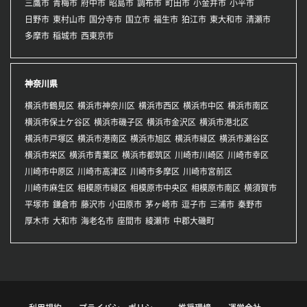
三鷹市
青梅市
府中市
昭島市
調布市
町田市
小金井市
小平市
日野市
東村山市
国分寺市
国立市
福生市
狛江市
東大和市
清瀬市
多摩市
稲城市
西東京市
神奈川県
横浜市鶴見区
横浜市神奈川区
横浜市西区
横浜市中区
横浜市南区
横浜市保土ケ谷区
横浜市磯子区
横浜市金沢区
横浜市港北区
横浜市戸塚区
横浜市港南区
横浜市旭区
横浜市緑区
横浜市瀬谷区
横浜市栄区
横浜市青葉区
横浜市都筑区
川崎市川崎区
川崎市幸区
川崎市中原区
川崎市高津区
川崎市多摩区
川崎市宮前区
川崎市麻生区
相模原市緑区
相模原市中央区
相模原市南区
横須賀市
平塚市
鎌倉市
藤沢市
小田原市
茅ヶ崎市
逗子市
三浦市
秦野市
厚木市
大和市
海老名市
座間市
綾瀬市
中郡大磯町