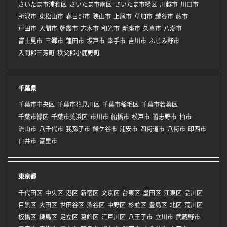
さいたま市浦和区
さいたま市南区
さいたま市緑区
川越市
川口市
所沢市
東松山市
春日部市
狭山市
上尾市
草加市
越谷市
蕨市
戸田市
入間市
朝霞市
志木市
和光市
新座市
久喜市
八潮市
富士見市
三郷市
蓮田市
坂戸市
幸手市
吉川市
ふじみ野市
入間郡三芳町
秩父郡小鹿野町
千葉県
千葉市中央区
千葉市花見川区
千葉市稲毛区
千葉市若葉区
千葉市緑区
千葉市美浜区
市川市
船橋市
松戸市
習志野市
柏市
流山市
八千代市
我孫子市
鎌ケ谷市
浦安市
四街道市
八街市
印西市
白井市
富里市
東京都
千代田区
中央区
港区
新宿区
文京区
台東区
墨田区
江東区
品川区
目黒区
大田区
世田谷区
渋谷区
中野区
杉並区
豊島区
北区
荒川区
板橋区
練馬区
足立区
葛飾区
江戸川区
八王子市
立川市
武蔵野市