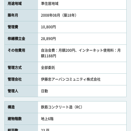
用途地域
準住居地域
築年月
2008年08月（築18年）
管理費
10,800円
修繕積立金
28,890円
その他費用
自治会費：月額200円、インターネット使用料：月
額1188円
管理方式
全部委託
管理会社
伊藤忠アーバンコミュニティ株式会社
管理人
日勤
構造
鉄筋コンクリート造（RC）
建物階数
地上6階
総戸数
23 戸