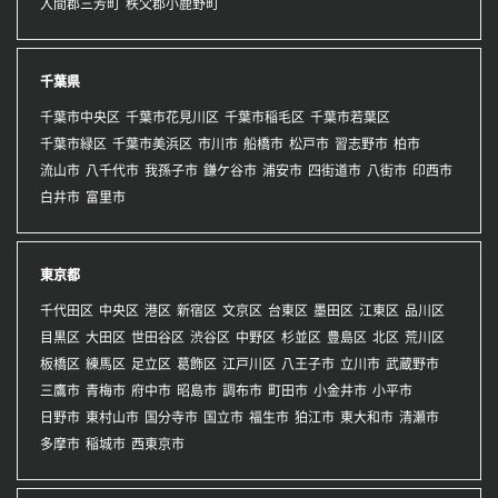
入間郡三芳町
秩父郡小鹿野町
千葉県
千葉市中央区
千葉市花見川区
千葉市稲毛区
千葉市若葉区
千葉市緑区
千葉市美浜区
市川市
船橋市
松戸市
習志野市
柏市
流山市
八千代市
我孫子市
鎌ケ谷市
浦安市
四街道市
八街市
印西市
白井市
富里市
東京都
千代田区
中央区
港区
新宿区
文京区
台東区
墨田区
江東区
品川区
目黒区
大田区
世田谷区
渋谷区
中野区
杉並区
豊島区
北区
荒川区
板橋区
練馬区
足立区
葛飾区
江戸川区
八王子市
立川市
武蔵野市
三鷹市
青梅市
府中市
昭島市
調布市
町田市
小金井市
小平市
日野市
東村山市
国分寺市
国立市
福生市
狛江市
東大和市
清瀬市
多摩市
稲城市
西東京市