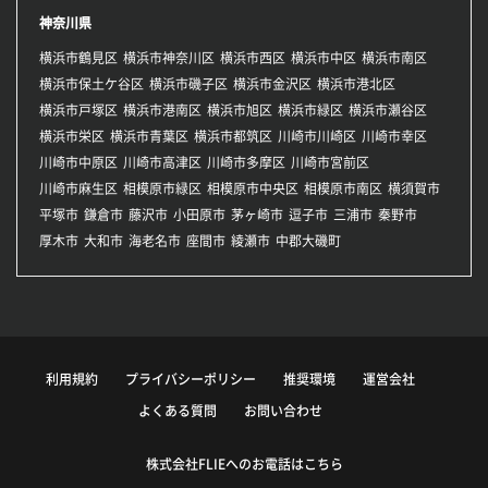
神奈川県
横浜市鶴見区
横浜市神奈川区
横浜市西区
横浜市中区
横浜市南区
横浜市保土ケ谷区
横浜市磯子区
横浜市金沢区
横浜市港北区
横浜市戸塚区
横浜市港南区
横浜市旭区
横浜市緑区
横浜市瀬谷区
横浜市栄区
横浜市青葉区
横浜市都筑区
川崎市川崎区
川崎市幸区
川崎市中原区
川崎市高津区
川崎市多摩区
川崎市宮前区
川崎市麻生区
相模原市緑区
相模原市中央区
相模原市南区
横須賀市
平塚市
鎌倉市
藤沢市
小田原市
茅ヶ崎市
逗子市
三浦市
秦野市
厚木市
大和市
海老名市
座間市
綾瀬市
中郡大磯町
利用規約
プライバシーポリシー
推奨環境
運営会社
よくある質問
お問い合わせ
株式会社FLIEへのお電話はこちら