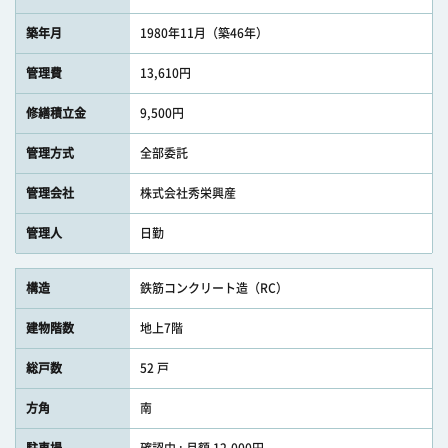
築年月
1980年11月（築46年）
管理費
13,610円
修繕積立金
9,500円
管理方式
全部委託
管理会社
株式会社秀栄興産
管理人
日勤
構造
鉄筋コンクリート造（RC）
建物階数
地上7階
総戸数
52 戸
方角
南