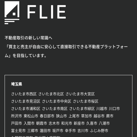
不動産取引の新しい常識へ
「買主と売主が自由に安心して直接取引できる不動産プラットフォー
ム」を目指しています。
埼玉県
さいたま市西区
さいたま市北区
さいたま市大宮区
さいたま市見沼区
さいたま市中央区
さいたま市桜区
さいたま市浦和区
さいたま市南区
さいたま市緑区
川越市
川口市
所沢市
東松山市
春日部市
狭山市
上尾市
草加市
越谷市
蕨市
戸田市
入間市
朝霞市
志木市
和光市
新座市
久喜市
八潮市
富士見市
三郷市
蓮田市
坂戸市
幸手市
吉川市
ふじみ野市