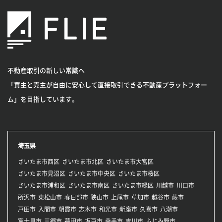
不動産取引の新しい常識へ
「買主と売主が自由に安心して直接取引できる不動産プラットフォー
ム」を目指しています。
埼玉県
さいたま市西区
さいたま市北区
さいたま市大宮区
さいたま市見沼区
さいたま市中央区
さいたま市桜区
さいたま市浦和区
さいたま市南区
さいたま市緑区
川越市
川口市
所沢市
東松山市
春日部市
狭山市
上尾市
草加市
越谷市
蕨市
戸田市
入間市
朝霞市
志木市
和光市
新座市
久喜市
八潮市
富士見市
三郷市
蓮田市
坂戸市
幸手市
吉川市
ふじみ野市