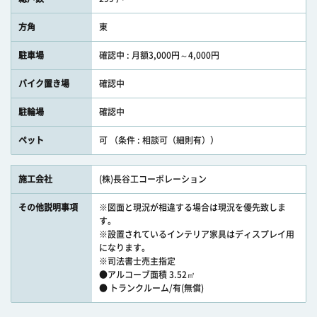
方角
東
駐車場
確認中 : 月額3,000円～4,000円
バイク置き場
確認中
駐輪場
確認中
ペット
可 （条件 : 相談可（細則有））
施工会社
(株)長谷工コーポレーション
その他説明事項
※図面と現況が相違する場合は現況を優先致しま
す。
※設置されているインテリア家具はディスプレイ用
になります。
※司法書士売主指定
●アルコーブ面積 3.52㎡
● トランクルーム/有(無償)