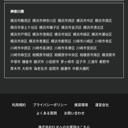
神奈川県
横浜市鶴見区
横浜市神奈川区
横浜市西区
横浜市中区
横浜市南区
横浜市保土ケ谷区
横浜市磯子区
横浜市金沢区
横浜市港北区
横浜市戸塚区
横浜市港南区
横浜市旭区
横浜市緑区
横浜市瀬谷区
横浜市栄区
横浜市青葉区
横浜市都筑区
川崎市川崎区
川崎市幸区
川崎市中原区
川崎市高津区
川崎市多摩区
川崎市宮前区
川崎市麻生区
相模原市緑区
相模原市中央区
相模原市南区
横須賀市
平塚市
鎌倉市
藤沢市
小田原市
茅ヶ崎市
逗子市
三浦市
秦野市
厚木市
大和市
海老名市
座間市
綾瀬市
中郡大磯町
利用規約
プライバシーポリシー
推奨環境
運営会社
よくある質問
お問い合わせ
株式会社FLIEへのお電話はこちら