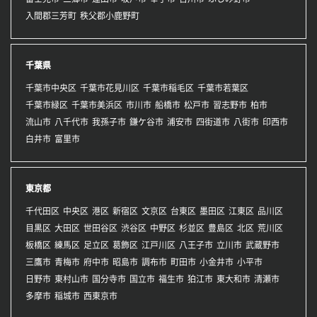
入間郡三芳町
秩父郡小鹿野町
千葉県
千葉市中央区
千葉市花見川区
千葉市稲毛区
千葉市若葉区
千葉市緑区
千葉市美浜区
市川市
船橋市
松戸市
習志野市
柏市
流山市
八千代市
我孫子市
鎌ケ谷市
浦安市
四街道市
八街市
印西市
白井市
富里市
東京都
千代田区
中央区
港区
新宿区
文京区
台東区
墨田区
江東区
品川区
目黒区
大田区
世田谷区
渋谷区
中野区
杉並区
豊島区
北区
荒川区
板橋区
練馬区
足立区
葛飾区
江戸川区
八王子市
立川市
武蔵野市
三鷹市
青梅市
府中市
昭島市
調布市
町田市
小金井市
小平市
日野市
東村山市
国分寺市
国立市
福生市
狛江市
東大和市
清瀬市
多摩市
稲城市
西東京市