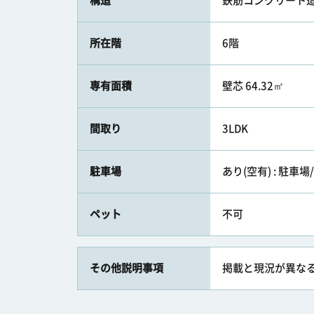
構造
鉄筋コンクリート造
所在階
6階
専有面積
壁芯 64.32㎡
間取り
3LDK
駐車場
あり(空有) : 駐車
ペット
不可
その他説明事項
掲載と現況が異な