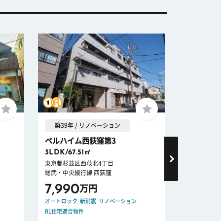
築39年 / リノベーション
築47年 
ベルハイム西荻窪第3
西武ルミエ
3LDK/67.51㎡
2LDK/47
東京都杉並区西荻北4丁目
東京都練馬区
総武・中央緩行線 西荻窪
西武鉄道新宿
7,990
1,700
万円
オートロック
新耐震
リノベーション
リフォーム
R1住宅適合物件