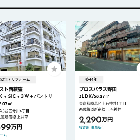
52年 / リフォーム
築44年
スト西荻窪
プロスパラス野田
K + SIC +３W＋パントリ
3LDK/58.27㎡
東京都練馬区上石神井1丁目
7.07㎡
西武鉄道新宿線 上石神井
都杉並区今川4丁目
鉄道新宿線 上井草
2,290
万円
399
万円
投資用
事務所可
ーム