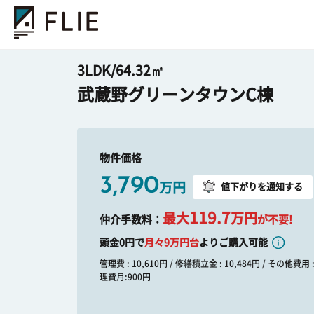
3LDK/64.32㎡
武蔵野グリーンタウンC棟
物件価格
3,790
万円
値下がりを通知する
119.7
最大
万円
仲介手数料：
が不要!
頭金0円で
月々
9
万円台
よりご購入可能
管理費 : 10,610円 / 修繕積立金 : 10,484円 / その他費用
理費月:900円