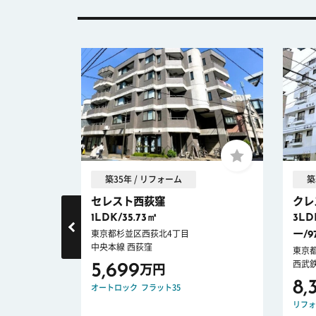
築35年 / リフォーム
築
央通り
セレスト西荻窪
クレ
1LDK/35.73㎡
3LD
東京都杉並区西荻北4丁目
ー/9
中央本線 西荻窪
東京
西武
5,699
万円
8,
ノベーション
オートロック
フラット35
リフォ