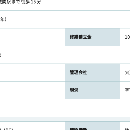
駅 まで 徒歩 15 分
1年）
修繕積立金
1
円
管理会社
㈱
現況
空