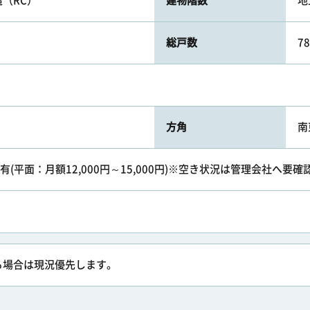
（RC）
建物階数
地
総戸数
78
方角
南
場/有(平面：月額12,000円～15,000円)※空き状況は管理会社へ要確
る場合は現況優先します。