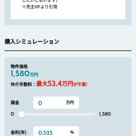
※売主HPより引用
購入シミュレーション
物件価格
1,580
万円
53.4
最大
万円
仲介手数料：
が不要!
頭金
0
1,580
金利(年)