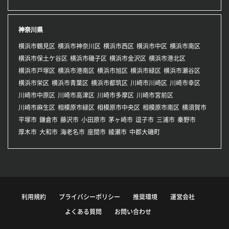
神奈川県
横浜市鶴見区
横浜市神奈川区
横浜市西区
横浜市中区
横浜市南区
横浜市保土ケ谷区
横浜市磯子区
横浜市金沢区
横浜市港北区
横浜市戸塚区
横浜市港南区
横浜市旭区
横浜市緑区
横浜市瀬谷区
横浜市栄区
横浜市青葉区
横浜市都筑区
川崎市川崎区
川崎市幸区
川崎市中原区
川崎市高津区
川崎市多摩区
川崎市宮前区
川崎市麻生区
相模原市緑区
相模原市中央区
相模原市南区
横須賀市
平塚市
鎌倉市
藤沢市
小田原市
茅ヶ崎市
逗子市
三浦市
秦野市
厚木市
大和市
海老名市
座間市
綾瀬市
中郡大磯町
利用規約
プライバシーポリシー
推奨環境
運営会社
よくある質問
お問い合わせ