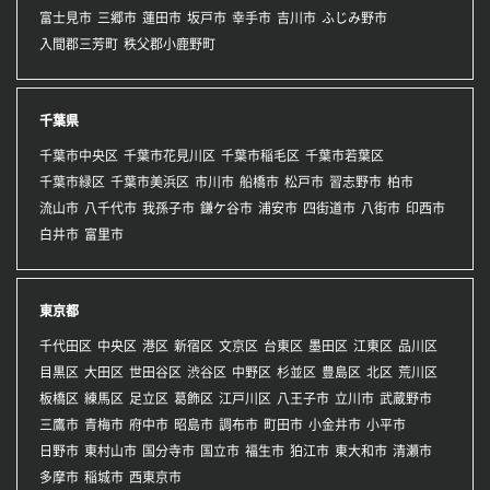
富士見市
三郷市
蓮田市
坂戸市
幸手市
吉川市
ふじみ野市
入間郡三芳町
秩父郡小鹿野町
千葉県
千葉市中央区
千葉市花見川区
千葉市稲毛区
千葉市若葉区
千葉市緑区
千葉市美浜区
市川市
船橋市
松戸市
習志野市
柏市
流山市
八千代市
我孫子市
鎌ケ谷市
浦安市
四街道市
八街市
印西市
白井市
富里市
東京都
千代田区
中央区
港区
新宿区
文京区
台東区
墨田区
江東区
品川区
目黒区
大田区
世田谷区
渋谷区
中野区
杉並区
豊島区
北区
荒川区
板橋区
練馬区
足立区
葛飾区
江戸川区
八王子市
立川市
武蔵野市
三鷹市
青梅市
府中市
昭島市
調布市
町田市
小金井市
小平市
日野市
東村山市
国分寺市
国立市
福生市
狛江市
東大和市
清瀬市
多摩市
稲城市
西東京市