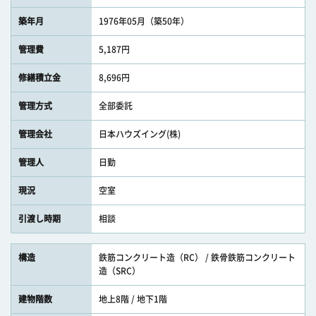
築年月
1976年05月（築50年）
管理費
5,187円
修繕積立金
8,696円
管理方式
全部委託
管理会社
日本ハウズイング(株)
管理人
日勤
現況
空室
引渡し時期
相談
構造
鉄筋コンクリート造（RC） / 鉄骨鉄筋コンクリート
造（SRC）
建物階数
地上8階 / 地下1階