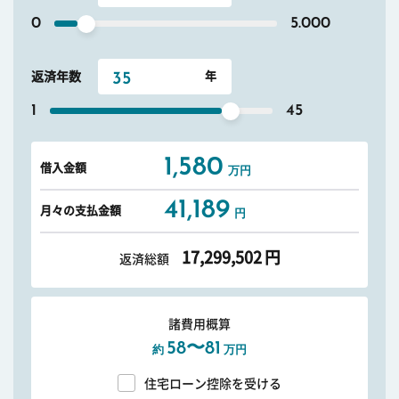
0
5.000
返済年数
1
45
1,580
借入金額
万円
41,189
月々の支払金額
円
17,299,502
円
返済総額
諸費用概算
58〜81
約
万円
住宅ローン控除を受ける