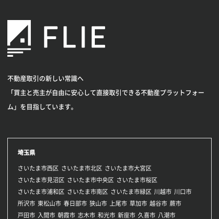
不動産取引の新しい常識へ
「買主と売主が自由に安心して直接取引できる不動産プラットフォー
ム」を目指しています。
埼玉県
さいたま市西区
さいたま市北区
さいたま市大宮区
さいたま市見沼区
さいたま市中央区
さいたま市桜区
さいたま市浦和区
さいたま市南区
さいたま市緑区
川越市
川口市
所沢市
東松山市
春日部市
狭山市
上尾市
草加市
越谷市
蕨市
戸田市
入間市
朝霞市
志木市
和光市
新座市
久喜市
八潮市