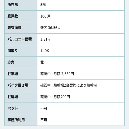
所在階
5階
総戸数
106 戸
専有面積
壁芯 36.56㎡
バルコニー面積
3.81㎡
間取り
1LDK
方角
北
駐車場
確認中 : 月額 2,530円
バイク置き場
確認中 : 駐輪場2台契約により駐輪可
駐輪場
確認中 : 月額200円
ペット
不可
事務所利用
不可