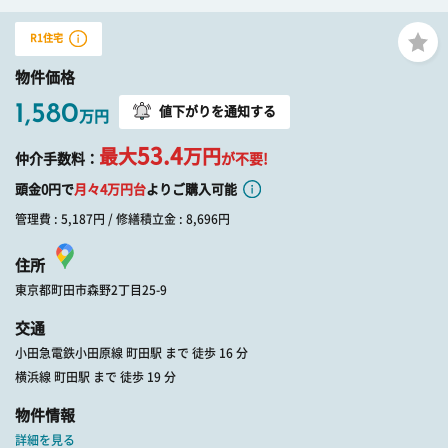
R1住宅
物件価格
1,580
値下がりを通知する
万円
53.4
最大
万円
仲介手数料：
が不要!
頭金0円で
月々
4
万円台
よりご購入可能
管理費 : 5,187円 / 修繕積立金 : 8,696円
住所
東京都町田市森野2丁目25-9
交通
小田急電鉄小田原線 町田駅 まで 徒歩 16 分
横浜線 町田駅 まで 徒歩 19 分
物件情報
詳細を見る