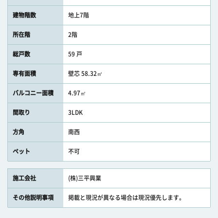
建物階数
地上7階
所在階
2階
総戸数
59 戸
専有面積
壁芯 58.32㎡
バルコニー面積
4.97㎡
間取り
3LDK
方角
南西
ペット
不可
施工会社
(株)三平興業
その他説明事項
掲載と現況が異なる場合は現況優先します。