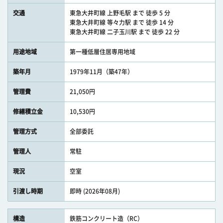
交通
東急大井町線 上野毛駅 まで 徒歩 5 分
東急大井町線 等々力駅 まで 徒歩 14 分
東急大井町線 二子玉川駅 まで 徒歩 22 分
用途地域
第一種低層住居専用地域
築年月
1979年11月（築47年）
管理費
21,050円
修繕積立金
10,530円
管理方式
全部委託
管理人
常駐
現況
空室
引渡し時期
即時 (2026年08月)
構造
鉄筋コンクリート造（RC）