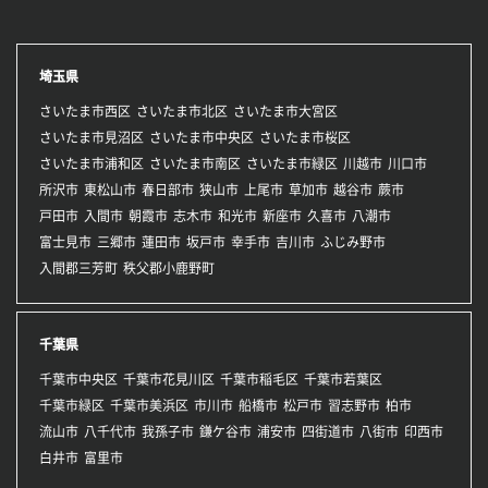
埼玉県
さいたま市西区
さいたま市北区
さいたま市大宮区
さいたま市見沼区
さいたま市中央区
さいたま市桜区
さいたま市浦和区
さいたま市南区
さいたま市緑区
川越市
川口市
所沢市
東松山市
春日部市
狭山市
上尾市
草加市
越谷市
蕨市
戸田市
入間市
朝霞市
志木市
和光市
新座市
久喜市
八潮市
富士見市
三郷市
蓮田市
坂戸市
幸手市
吉川市
ふじみ野市
入間郡三芳町
秩父郡小鹿野町
千葉県
千葉市中央区
千葉市花見川区
千葉市稲毛区
千葉市若葉区
千葉市緑区
千葉市美浜区
市川市
船橋市
松戸市
習志野市
柏市
流山市
八千代市
我孫子市
鎌ケ谷市
浦安市
四街道市
八街市
印西市
白井市
富里市