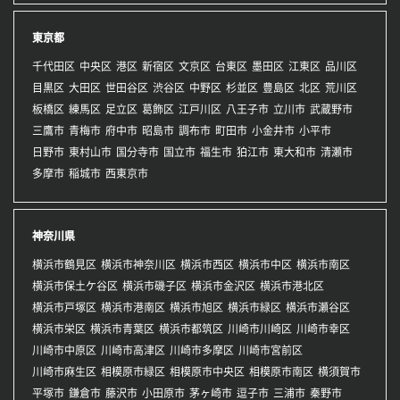
東京都
千代田区
中央区
港区
新宿区
文京区
台東区
墨田区
江東区
品川区
目黒区
大田区
世田谷区
渋谷区
中野区
杉並区
豊島区
北区
荒川区
板橋区
練馬区
足立区
葛飾区
江戸川区
八王子市
立川市
武蔵野市
三鷹市
青梅市
府中市
昭島市
調布市
町田市
小金井市
小平市
日野市
東村山市
国分寺市
国立市
福生市
狛江市
東大和市
清瀬市
多摩市
稲城市
西東京市
神奈川県
横浜市鶴見区
横浜市神奈川区
横浜市西区
横浜市中区
横浜市南区
横浜市保土ケ谷区
横浜市磯子区
横浜市金沢区
横浜市港北区
横浜市戸塚区
横浜市港南区
横浜市旭区
横浜市緑区
横浜市瀬谷区
横浜市栄区
横浜市青葉区
横浜市都筑区
川崎市川崎区
川崎市幸区
川崎市中原区
川崎市高津区
川崎市多摩区
川崎市宮前区
川崎市麻生区
相模原市緑区
相模原市中央区
相模原市南区
横須賀市
平塚市
鎌倉市
藤沢市
小田原市
茅ヶ崎市
逗子市
三浦市
秦野市