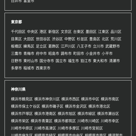
白井市
富里市
東京都
千代田区
中央区
港区
新宿区
文京区
台東区
墨田区
江東区
品川区
目黒区
大田区
世田谷区
渋谷区
中野区
杉並区
豊島区
北区
荒川区
板橋区
練馬区
足立区
葛飾区
江戸川区
八王子市
立川市
武蔵野市
三鷹市
青梅市
府中市
昭島市
調布市
町田市
小金井市
小平市
日野市
東村山市
国分寺市
国立市
福生市
狛江市
東大和市
清瀬市
多摩市
稲城市
西東京市
神奈川県
横浜市鶴見区
横浜市神奈川区
横浜市西区
横浜市中区
横浜市南区
横浜市保土ケ谷区
横浜市磯子区
横浜市金沢区
横浜市港北区
横浜市戸塚区
横浜市港南区
横浜市旭区
横浜市緑区
横浜市瀬谷区
横浜市栄区
横浜市青葉区
横浜市都筑区
川崎市川崎区
川崎市幸区
川崎市中原区
川崎市高津区
川崎市多摩区
川崎市宮前区
川崎市麻生区
相模原市緑区
相模原市中央区
相模原市南区
横須賀市