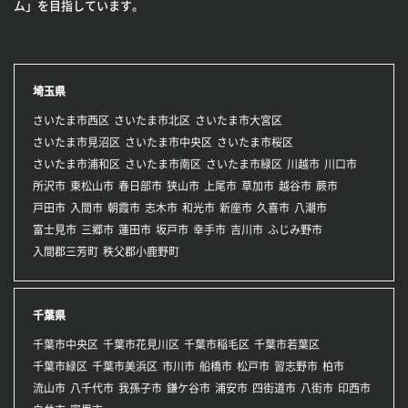
ム」を目指しています。
埼玉県
さいたま市西区
さいたま市北区
さいたま市大宮区
さいたま市見沼区
さいたま市中央区
さいたま市桜区
さいたま市浦和区
さいたま市南区
さいたま市緑区
川越市
川口市
所沢市
東松山市
春日部市
狭山市
上尾市
草加市
越谷市
蕨市
戸田市
入間市
朝霞市
志木市
和光市
新座市
久喜市
八潮市
富士見市
三郷市
蓮田市
坂戸市
幸手市
吉川市
ふじみ野市
入間郡三芳町
秩父郡小鹿野町
千葉県
千葉市中央区
千葉市花見川区
千葉市稲毛区
千葉市若葉区
千葉市緑区
千葉市美浜区
市川市
船橋市
松戸市
習志野市
柏市
流山市
八千代市
我孫子市
鎌ケ谷市
浦安市
四街道市
八街市
印西市