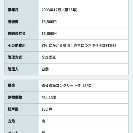
築年月
2003年12月（築23年）
管理費
16,500円
修繕積立金
16,600円
その他費用
取引にかかる費用：売主につき仲介手数料無料
管理方式
全部委託
管理人
日勤
構造
鉄骨鉄筋コンクリート造（SRC）
建物階数
地上15階
総戸数
132 戸
方角
南