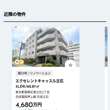
近隣の物件
築23年 / リノベーション
エクセレントキャッスル立石
3LDK/62.87㎡
東京都葛飾区東立石2丁目
京成電鉄押上線 京成立石
4,680
万円