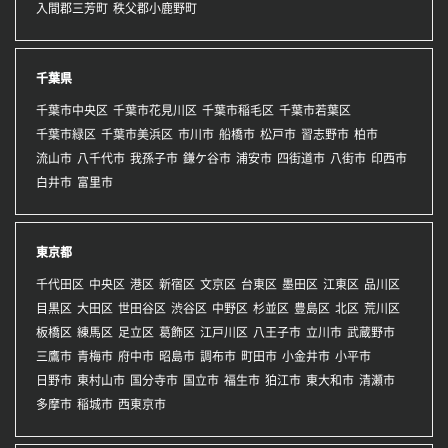
入間郡三芳町
秩父郡小鹿野町
千葉県
千葉市中央区
千葉市花見川区
千葉市稲毛区
千葉市若葉区
千葉市緑区
千葉市美浜区
市川市
船橋市
松戸市
習志野市
柏市
流山市
八千代市
我孫子市
鎌ケ谷市
浦安市
四街道市
八街市
印西市
白井市
富里市
東京都
千代田区
中央区
港区
新宿区
文京区
台東区
墨田区
江東区
品川区
目黒区
大田区
世田谷区
渋谷区
中野区
杉並区
豊島区
北区
荒川区
板橋区
練馬区
足立区
葛飾区
江戸川区
八王子市
立川市
武蔵野市
三鷹市
青梅市
府中市
昭島市
調布市
町田市
小金井市
小平市
日野市
東村山市
国分寺市
国立市
福生市
狛江市
東大和市
清瀬市
多摩市
稲城市
西東京市