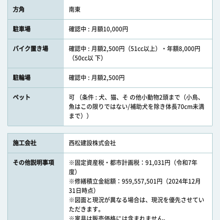
方角
南東
駐車場
確認中 : 月額10,000円
バイク置き場
確認中 : 月額2,500円（51cc以上）・年額8,000円
（50cc以 下）
駐輪場
確認中 : 月額2,500円
ペット
可 （条件 : 犬、猫、そ の他小動物2頭まで（小鳥、
魚はこの限りではない/補助犬を除き体長70cm未満
まで））
施工会社
西松建設株式会社
その他説明事項
※固定資産税・都市計画税：91,031円（令和7年
度）
※修繕積立金総額：959,557,501円（2024年12月
31日時点）
※図面と現況が異なる場合は、現況を優先させてい
ただきます。
※家具は販売価格には含まれません。