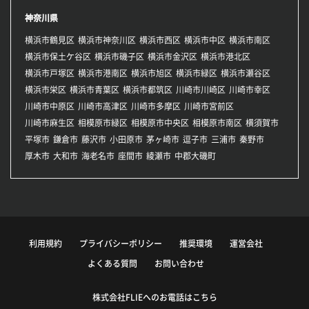
神奈川県
横浜市鶴見区
横浜市神奈川区
横浜市西区
横浜市中区
横浜市南区
横浜市保土ケ谷区
横浜市磯子区
横浜市金沢区
横浜市港北区
横浜市戸塚区
横浜市港南区
横浜市旭区
横浜市緑区
横浜市瀬谷区
横浜市栄区
横浜市青葉区
横浜市都筑区
川崎市川崎区
川崎市幸区
川崎市中原区
川崎市高津区
川崎市多摩区
川崎市宮前区
川崎市麻生区
相模原市緑区
相模原市中央区
相模原市南区
横須賀市
平塚市
鎌倉市
藤沢市
小田原市
茅ヶ崎市
逗子市
三浦市
秦野市
厚木市
大和市
海老名市
座間市
綾瀬市
中郡大磯町
利用規約
プライバシーポリシー
推奨環境
運営会社
よくある質問
お問い合わせ
株式会社FLIEへのお電話はこちら