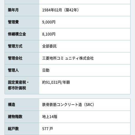
築年月
1984年02月（築42年）
管理費
9,000円
修繕積立金
8,100円
管理方式
全部委託
管理会社
三菱地所コミ ュニティ株式会社
管理人
日勤
固定資産税・
約91,031円/年額
都市計画税
構造
鉄骨鉄筋コンクリート造（SRC）
建物階数
地上14階
総戸数
577 戸