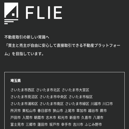
不動産取引の新しい常識へ
「買主と売主が自由に安心して直接取引できる不動産プラットフォー
ム」を目指しています。
埼玉県
さいたま市西区
さいたま市北区
さいたま市大宮区
さいたま市見沼区
さいたま市中央区
さいたま市桜区
さいたま市浦和区
さいたま市南区
さいたま市緑区
川越市
川口市
所沢市
東松山市
春日部市
狭山市
上尾市
草加市
越谷市
蕨市
戸田市
入間市
朝霞市
志木市
和光市
新座市
久喜市
八潮市
富士見市
三郷市
蓮田市
坂戸市
幸手市
吉川市
ふじみ野市