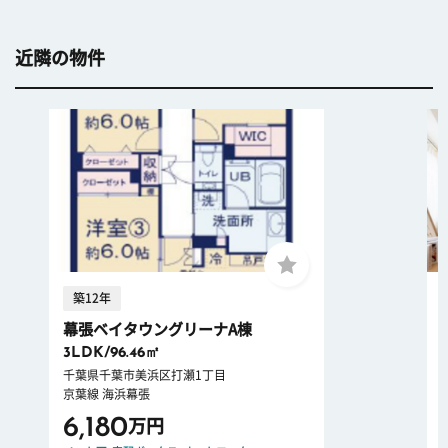
近隣の物件
築12年
幕張ベイタウングリーナA棟
3LDK/96.46㎡
千葉県千葉市美浜区打瀬1丁目
京葉線 海浜幕張
6,180
万円