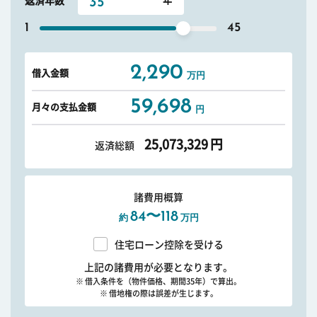
返済年数
1
45
2,290
借入金額
万円
59,698
月々の支払金額
円
25,073,329
円
返済総額
諸費用概算
84〜118
約
万円
住宅ローン控除を受ける
上記の諸費用が必要となります。
※ 借入条件を（物件価格、期間35年）で算出。
※ 借地権の際は誤差が生じます。