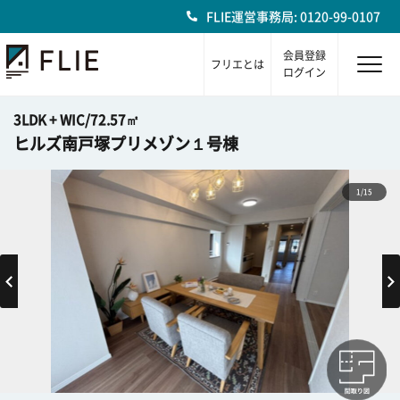
FLIE運営事務局: 0120-99-0107
会員登録
フリエとは
ログイン
3LDK + WIC/72.57㎡
ヒルズ南戸塚プリメゾン１号棟
1/15