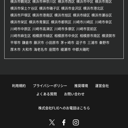
横浜市鶴見区
横浜市神奈川区
横浜市西区
横浜市中区
横浜市南区
横浜市保土ケ谷区
横浜市磯子区
横浜市金沢区
横浜市港北区
横浜市戸塚区
横浜市港南区
横浜市旭区
横浜市緑区
横浜市瀬谷区
横浜市栄区
横浜市青葉区
横浜市都筑区
川崎市川崎区
川崎市幸区
川崎市中原区
川崎市高津区
川崎市多摩区
川崎市宮前区
川崎市麻生区
相模原市緑区
相模原市中央区
相模原市南区
横須賀市
平塚市
鎌倉市
藤沢市
小田原市
茅ヶ崎市
逗子市
三浦市
秦野市
厚木市
大和市
海老名市
座間市
綾瀬市
中郡大磯町
利用規約
プライバシーポリシー
推奨環境
運営会社
よくある質問
お問い合わせ
株式会社FLIEへのお電話はこちら