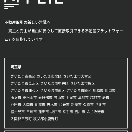
不動産取引の新しい常識へ
「買主と売主が自由に安心して直接取引できる不動産プラットフォー
ム」を目指しています。
埼玉県
さいたま市西区
さいたま市北区
さいたま市大宮区
さいたま市見沼区
さいたま市中央区
さいたま市桜区
さいたま市浦和区
さいたま市南区
さいたま市緑区
川越市
川口市
所沢市
東松山市
春日部市
狭山市
上尾市
草加市
越谷市
蕨市
戸田市
入間市
朝霞市
志木市
和光市
新座市
久喜市
八潮市
富士見市
三郷市
蓮田市
坂戸市
幸手市
吉川市
ふじみ野市
入間郡三芳町
秩父郡小鹿野町