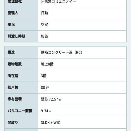
管理会社
㈱東急コミュニティー
管理人
日勤
現況
空室
引渡し時期
相談
構造
鉄筋コンクリート造（RC）
建物階数
地上8階
所在階
3階
総戸数
88 戸
専有面積
壁芯 72.57㎡
バルコニー面積
9.34㎡
間取り
3LDK + WIC