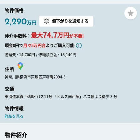
物件価格
2,290
値下がりを通知する
万円
74.7
最大
万円
仲介手数料：
が不要!
頭金0円で
月々
5
万円台
よりご購入可能
管理費 : 14,700円 / 修繕積立金 : 18,140円
住所
神奈川県横浜市戸塚区戸塚町2094-5
交通
東海道本線 戸塚駅 バス11分 「ヒルズ南戸塚」バス停より徒歩 3 分
物件情報
詳細を見る
物件紹介