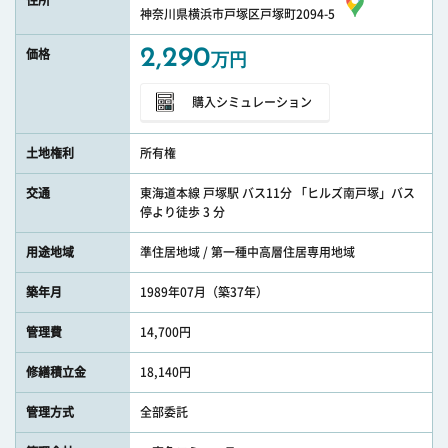
住所
神奈川県横浜市戸塚区戸塚町2094-5
2,290
価格
万円
購入シミュレーション
土地権利
所有権
交通
東海道本線 戸塚駅 バス11分 「ヒルズ南戸塚」バス
停より徒歩 3 分
用途地域
準住居地域 / 第一種中高層住居専用地域
築年月
1989年07月（築37年）
管理費
14,700円
修繕積立金
18,140円
管理方式
全部委託