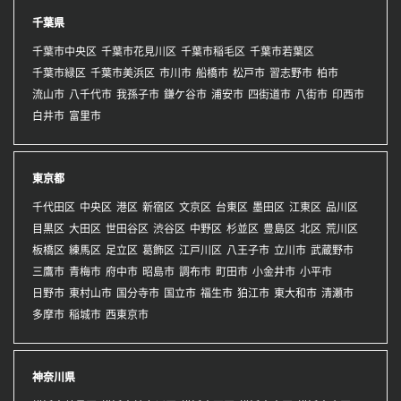
千葉県
千葉市中央区
千葉市花見川区
千葉市稲毛区
千葉市若葉区
千葉市緑区
千葉市美浜区
市川市
船橋市
松戸市
習志野市
柏市
流山市
八千代市
我孫子市
鎌ケ谷市
浦安市
四街道市
八街市
印西市
白井市
富里市
東京都
千代田区
中央区
港区
新宿区
文京区
台東区
墨田区
江東区
品川区
目黒区
大田区
世田谷区
渋谷区
中野区
杉並区
豊島区
北区
荒川区
板橋区
練馬区
足立区
葛飾区
江戸川区
八王子市
立川市
武蔵野市
三鷹市
青梅市
府中市
昭島市
調布市
町田市
小金井市
小平市
日野市
東村山市
国分寺市
国立市
福生市
狛江市
東大和市
清瀬市
多摩市
稲城市
西東京市
神奈川県