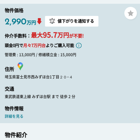
物件価格
2,990
値下がりを通知する
万円
95.7
最大
万円
仲介手数料：
が不要!
頭金0円で
月々
7
万円台
よりご購入可能
管理費 : 13,000円 / 修繕積立金 : 15,000円
住所
埼玉県富士見市西みずほ台1丁目２０−４
交通
東武鉄道東上線 みずほ台駅 まで 徒歩 2 分
物件情報
詳細を見る
物件紹介