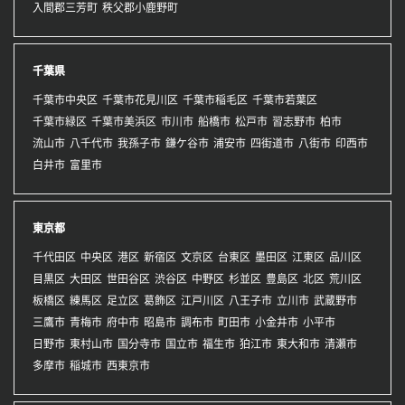
入間郡三芳町
秩父郡小鹿野町
千葉県
千葉市中央区
千葉市花見川区
千葉市稲毛区
千葉市若葉区
千葉市緑区
千葉市美浜区
市川市
船橋市
松戸市
習志野市
柏市
流山市
八千代市
我孫子市
鎌ケ谷市
浦安市
四街道市
八街市
印西市
白井市
富里市
東京都
千代田区
中央区
港区
新宿区
文京区
台東区
墨田区
江東区
品川区
目黒区
大田区
世田谷区
渋谷区
中野区
杉並区
豊島区
北区
荒川区
板橋区
練馬区
足立区
葛飾区
江戸川区
八王子市
立川市
武蔵野市
三鷹市
青梅市
府中市
昭島市
調布市
町田市
小金井市
小平市
日野市
東村山市
国分寺市
国立市
福生市
狛江市
東大和市
清瀬市
多摩市
稲城市
西東京市