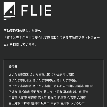
不動産取引の新しい常識へ
「買主と売主が自由に安心して直接取引できる不動産プラットフォー
ム」を目指しています。
埼玉県
さいたま市西区
さいたま市北区
さいたま市大宮区
さいたま市見沼区
さいたま市中央区
さいたま市桜区
さいたま市浦和区
さいたま市南区
さいたま市緑区
川越市
川口市
所沢市
東松山市
春日部市
狭山市
上尾市
草加市
越谷市
蕨市
戸田市
入間市
朝霞市
志木市
和光市
新座市
久喜市
八潮市
富士見市
三郷市
蓮田市
坂戸市
幸手市
吉川市
ふじみ野市