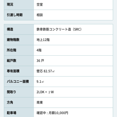
現況
空室
引渡し時期
相談
構造
鉄骨鉄筋コンクリート造（SRC）
建物階数
地上12階
所在階
4階
総戸数
36 戸
専有面積
壁芯 82.57㎡
バルコニー面積
9.1㎡
間取り
2LDK + ２W
方角
南東
駐車場
確認中 : 月額10,000円