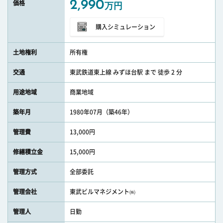
2,990
価格
万円
購入シミュレーション
土地権利
所有権
交通
東武鉄道東上線 みずほ台駅 まで 徒歩 2 分
用途地域
商業地域
築年月
1980年07月（築46年）
管理費
13,000円
修繕積立金
15,000円
管理方式
全部委託
管理会社
東武ビルマネジメント㈱
管理人
日勤