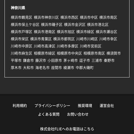
神奈川県
横浜市鶴見区
横浜市神奈川区
横浜市西区
横浜市中区
横浜市南区
横浜市保土ケ谷区
横浜市磯子区
横浜市金沢区
横浜市港北区
横浜市戸塚区
横浜市港南区
横浜市旭区
横浜市緑区
横浜市瀬谷区
横浜市栄区
横浜市青葉区
横浜市都筑区
川崎市川崎区
川崎市幸区
川崎市中原区
川崎市高津区
川崎市多摩区
川崎市宮前区
川崎市麻生区
相模原市緑区
相模原市中央区
相模原市南区
横須賀市
平塚市
鎌倉市
藤沢市
小田原市
茅ヶ崎市
逗子市
三浦市
秦野市
厚木市
大和市
海老名市
座間市
綾瀬市
中郡大磯町
利用規約
プライバシーポリシー
推奨環境
運営会社
よくある質問
お問い合わせ
株式会社FLIEへのお電話はこちら