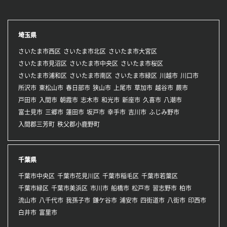
埼玉県
さいたま市西区
さいたま市北区
さいたま市大宮区
さいたま市見沼区
さいたま市中央区
さいたま市桜区
さいたま市浦和区
さいたま市南区
さいたま市緑区
川越市
川口市
所沢市
東松山市
春日部市
狭山市
上尾市
草加市
越谷市
蕨市
戸田市
入間市
朝霞市
志木市
和光市
新座市
久喜市
八潮市
富士見市
三郷市
蓮田市
坂戸市
幸手市
吉川市
ふじみ野市
入間郡三芳町
秩父郡小鹿野町
千葉県
千葉市中央区
千葉市花見川区
千葉市稲毛区
千葉市若葉区
千葉市緑区
千葉市美浜区
市川市
船橋市
松戸市
習志野市
柏市
流山市
八千代市
我孫子市
鎌ケ谷市
浦安市
四街道市
八街市
印西市
白井市
富里市