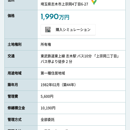
住所
埼玉県志木市上宗岡4丁目6-27
1,990
価格
万円
購入シミュレーション
土地権利
所有権
交通
東武鉄道東上線 志木駅 バス10分 「上宗岡二丁目」
バス停より徒歩 2 分
用途地域
第一種住居地域
築年月
1982年02月（築44年）
管理費
5,600円
修繕積立金
10,190円
管理方式
全部委託