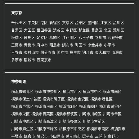
東京都
千代田区
中央区
港区
新宿区
文京区
台東区
墨田区
江東区
品川区
目黒区
大田区
世田谷区
渋谷区
中野区
杉並区
豊島区
北区
荒川区
板橋区
練馬区
足立区
葛飾区
江戸川区
八王子市
立川市
武蔵野市
三鷹市
青梅市
府中市
昭島市
調布市
町田市
小金井市
小平市
日野市
東村山市
国分寺市
国立市
福生市
狛江市
東大和市
清瀬市
多摩市
稲城市
西東京市
神奈川県
横浜市鶴見区
横浜市神奈川区
横浜市西区
横浜市中区
横浜市南区
横浜市保土ケ谷区
横浜市磯子区
横浜市金沢区
横浜市港北区
横浜市戸塚区
横浜市港南区
横浜市旭区
横浜市緑区
横浜市瀬谷区
横浜市栄区
横浜市青葉区
横浜市都筑区
川崎市川崎区
川崎市幸区
川崎市中原区
川崎市高津区
川崎市多摩区
川崎市宮前区
川崎市麻生区
相模原市緑区
相模原市中央区
相模原市南区
横須賀市
平塚市
鎌倉市
藤沢市
小田原市
茅ヶ崎市
逗子市
三浦市
秦野市