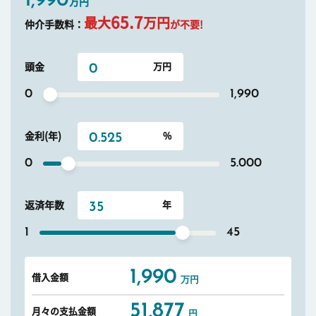
1,990
万円
65.7
最大
万円
仲介手数料：
が不要!
頭金
0
1,990
金利(年)
0
5.000
返済年数
1
45
1,990
借入金額
万円
51,877
月々の支払金額
円