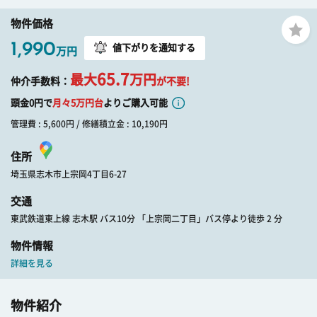
物件価格
1,990
値下がりを通知する
万円
65.7
最大
万円
仲介手数料：
が不要!
頭金0円で
月々
5
万円台
よりご購入可能
管理費 : 5,600円 / 修繕積立金 : 10,190円
住所
埼玉県志木市上宗岡4丁目6-27
交通
東武鉄道東上線 志木駅 バス10分 「上宗岡二丁目」バス停より徒歩 2 分
物件情報
詳細を見る
物件紹介