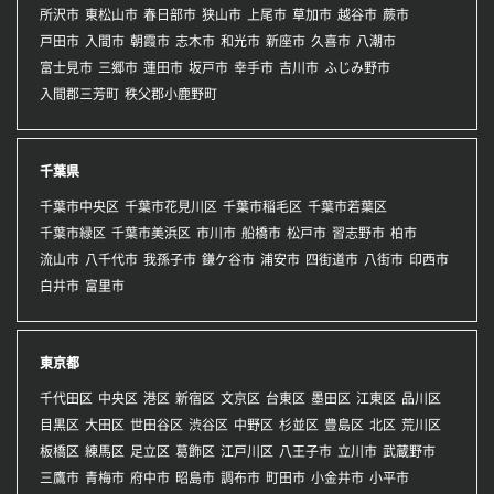
所沢市
東松山市
春日部市
狭山市
上尾市
草加市
越谷市
蕨市
戸田市
入間市
朝霞市
志木市
和光市
新座市
久喜市
八潮市
富士見市
三郷市
蓮田市
坂戸市
幸手市
吉川市
ふじみ野市
入間郡三芳町
秩父郡小鹿野町
千葉県
千葉市中央区
千葉市花見川区
千葉市稲毛区
千葉市若葉区
千葉市緑区
千葉市美浜区
市川市
船橋市
松戸市
習志野市
柏市
流山市
八千代市
我孫子市
鎌ケ谷市
浦安市
四街道市
八街市
印西市
白井市
富里市
東京都
千代田区
中央区
港区
新宿区
文京区
台東区
墨田区
江東区
品川区
目黒区
大田区
世田谷区
渋谷区
中野区
杉並区
豊島区
北区
荒川区
板橋区
練馬区
足立区
葛飾区
江戸川区
八王子市
立川市
武蔵野市
三鷹市
青梅市
府中市
昭島市
調布市
町田市
小金井市
小平市