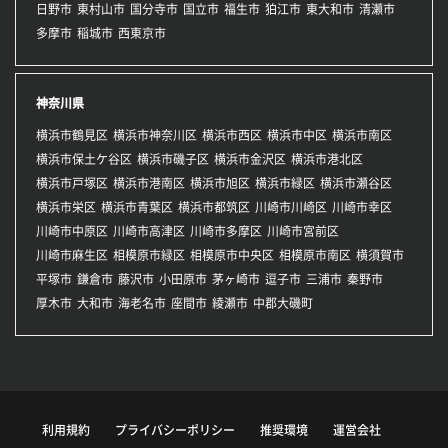
日野市
東村山市
国分寺市
国立市
福生市
狛江市
東大和市
清瀬市
多摩市
稲城市
西東京市
神奈川県
横浜市鶴見区
横浜市神奈川区
横浜市西区
横浜市中区
横浜市南区
横浜市保土ケ谷区
横浜市磯子区
横浜市金沢区
横浜市港北区
横浜市戸塚区
横浜市港南区
横浜市旭区
横浜市緑区
横浜市瀬谷区
横浜市栄区
横浜市青葉区
横浜市都筑区
川崎市川崎区
川崎市幸区
川崎市中原区
川崎市高津区
川崎市多摩区
川崎市宮前区
川崎市麻生区
相模原市緑区
相模原市中央区
相模原市南区
横須賀市
平塚市
鎌倉市
藤沢市
小田原市
茅ヶ崎市
逗子市
三浦市
秦野市
厚木市
大和市
海老名市
座間市
綾瀬市
中郡大磯町
利用規約
プライバシーポリシー
推奨環境
運営会社