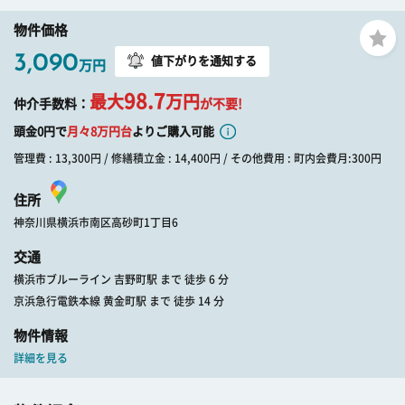
物件価格
3,090
値下がりを通知する
万円
98.7
最大
万円
仲介手数料：
が不要!
頭金0円で
月々
8
万円台
よりご購入可能
管理費 : 13,300円 / 修繕積立金 : 14,400円 / その他費用 : 町内会費月:300円
住所
神奈川県横浜市南区高砂町1丁目6
交通
横浜市ブルーライン 吉野町駅 まで 徒歩 6 分
京浜急行電鉄本線 黄金町駅 まで 徒歩 14 分
物件情報
詳細を見る