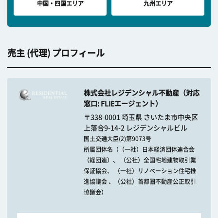
中国・四国エリア
九州エリア
売主 (代理) プロフィール
株式会社レジデンシャル不動産（対応
窓口: FLIEエージェント）
〒338-0001 埼玉県 さいたま市中央区
上落合9-14-2 レジデンシャルビル
国土交通大臣(2)第9073号
所属団体名（（一社）日本経済団体連合会
（経団連）、 （公社）全国宅地建物取引業
保証協会、 （一社）リノベーション住宅推
進協議会 、（公社）首都圏不動産公正取引
協議会）