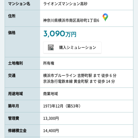
マンション名
ライオンズマンション高砂
住所
神奈川県横浜市南区高砂町1丁目6
3,090
価格
万円
購入シミュレーション
土地権利
所有権
交通
横浜市ブルーライン 吉野町駅 まで 徒歩 6 分
京浜急行電鉄本線 黄金町駅 まで 徒歩 14 分
用途地域
商業地域
築年月
1973年12月（築53年）
管理費
13,300円
修繕積立金
14,400円