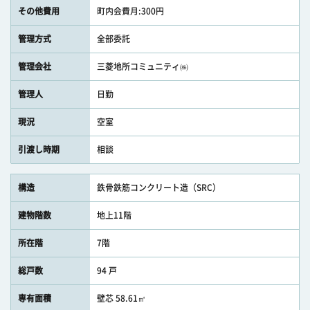
その他費用
町内会費月:300円
管理方式
全部委託
管理会社
三菱地所コミュニティ㈱
管理人
日勤
現況
空室
引渡し時期
相談
構造
鉄骨鉄筋コンクリート造（SRC）
建物階数
地上11階
所在階
7階
総戸数
94 戸
専有面積
壁芯 58.61㎡