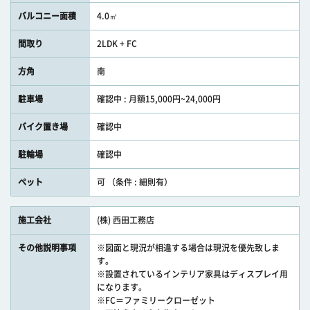
バルコニー面積
4.0㎡
間取り
2LDK + FC
方角
南
駐車場
確認中 : 月額15,000円~24,000円
バイク置き場
確認中
駐輪場
確認中
ペット
可 （条件 : 細則有）
施工会社
(株) 西田工務店
その他説明事項
※図面と現況が相違する場合は現況を優先致しま
す。
※設置されているインテリア家具はディスプレイ用
になります。
※FC＝ファミリークローゼット