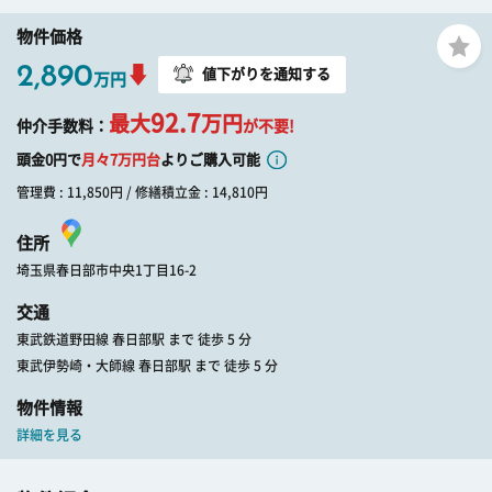
物件価格
2,890
値下がりを通知する
万円
92.7
最大
万円
仲介手数料：
が不要!
頭金0円で
月々
7
万円台
よりご購入可能
管理費 : 11,850円 / 修繕積立金 : 14,810円
住所
埼玉県春日部市中央1丁目16-2
交通
東武鉄道野田線 春日部駅 まで 徒歩 5 分
東武伊勢崎・大師線 春日部駅 まで 徒歩 5 分
物件情報
詳細を見る