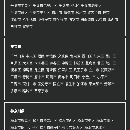
千葉市中央区
千葉市花見川区
千葉市稲毛区
千葉市若葉区
千葉市緑区
千葉市美浜区
市川市
船橋市
松戸市
習志野市
柏市
流山市
八千代市
我孫子市
鎌ケ谷市
浦安市
四街道市
八街市
印西市
白井市
富里市
東京都
千代田区
中央区
港区
新宿区
文京区
台東区
墨田区
江東区
品川区
目黒区
大田区
世田谷区
渋谷区
中野区
杉並区
豊島区
北区
荒川区
板橋区
練馬区
足立区
葛飾区
江戸川区
八王子市
立川市
武蔵野市
三鷹市
青梅市
府中市
昭島市
調布市
町田市
小金井市
小平市
日野市
東村山市
国分寺市
国立市
福生市
狛江市
東大和市
清瀬市
多摩市
稲城市
西東京市
神奈川県
横浜市鶴見区
横浜市神奈川区
横浜市西区
横浜市中区
横浜市南区
横浜市保土ケ谷区
横浜市磯子区
横浜市金沢区
横浜市港北区