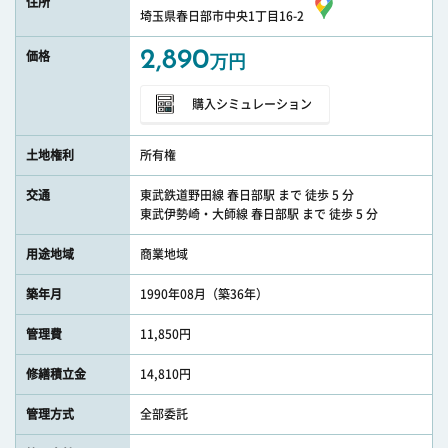
住所
埼玉県春日部市中央1丁目16-2
2,890
価格
万円
購入シミュレーション
土地権利
所有権
交通
東武鉄道野田線 春日部駅 まで 徒歩 5 分
東武伊勢崎・大師線 春日部駅 まで 徒歩 5 分
用途地域
商業地域
築年月
1990年08月（築36年）
管理費
11,850円
修繕積立金
14,810円
管理方式
全部委託