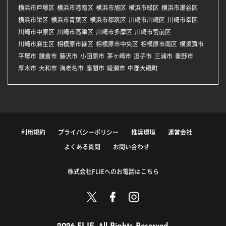
横浜市戸塚区
横浜市港南区
横浜市旭区
横浜市緑区
横浜市瀬谷区
横浜市栄区
横浜市青葉区
横浜市都筑区
川崎市川崎区
川崎市幸区
川崎市中原区
川崎市高津区
川崎市多摩区
川崎市宮前区
川崎市麻生区
相模原市緑区
相模原市中央区
相模原市南区
横須賀市
平塚市
鎌倉市
藤沢市
小田原市
茅ヶ崎市
逗子市
三浦市
秦野市
厚木市
大和市
海老名市
座間市
綾瀬市
中郡大磯町
利用規約
プライバシーポリシー
推奨環境
運営会社
よくある質問
お問い合わせ
株式会社FLIEへのお電話はこちら