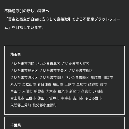
不動産取引の新しい常識へ
「買主と売主が自由に安心して直接取引できる不動産プラットフォー
ム」を目指しています。
埼玉県
さいたま市西区
さいたま市北区
さいたま市大宮区
さいたま市見沼区
さいたま市中央区
さいたま市桜区
さいたま市浦和区
さいたま市南区
さいたま市緑区
川越市
川口市
所沢市
東松山市
春日部市
狭山市
上尾市
草加市
越谷市
蕨市
戸田市
入間市
朝霞市
志木市
和光市
新座市
久喜市
八潮市
富士見市
三郷市
蓮田市
坂戸市
幸手市
吉川市
ふじみ野市
入間郡三芳町
秩父郡小鹿野町
千葉県