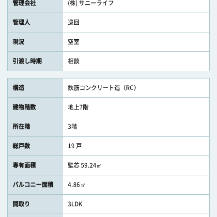
管理会社
(株) サニーライフ
管理人
巡回
現況
空室
引渡し時期
相談
構造
鉄筋コンクリート造（RC）
建物階数
地上7階
所在階
3階
総戸数
19 戸
専有面積
壁芯 59.24㎡
バルコニー面積
4.86㎡
間取り
3LDK