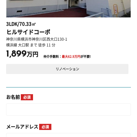
3LDK/70.33㎡
ヒルサイドコーポ
神奈川県横浜市神奈川区西大口130-1
横浜線 大口駅 まで 徒歩 11 分
1,899
万円
仲介手数料：
最大
62.9
万円
が不要!
リノベーション
お名前
必須
メールアドレス
必須