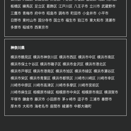
板橋区
練馬区
足立区
葛飾区
江戸川区
八王子市
立川市
武蔵野市
三鷹市
青梅市
府中市
昭島市
調布市
町田市
小金井市
小平市
日野市
東村山市
国分寺市
国立市
福生市
狛江市
東大和市
清瀬市
多摩市
稲城市
西東京市
神奈川県
横浜市鶴見区
横浜市神奈川区
横浜市西区
横浜市中区
横浜市南区
横浜市保土ケ谷区
横浜市磯子区
横浜市金沢区
横浜市港北区
横浜市戸塚区
横浜市港南区
横浜市旭区
横浜市緑区
横浜市瀬谷区
横浜市栄区
横浜市青葉区
横浜市都筑区
川崎市川崎区
川崎市幸区
川崎市中原区
川崎市高津区
川崎市多摩区
川崎市宮前区
川崎市麻生区
相模原市緑区
相模原市中央区
相模原市南区
横須賀市
平塚市
鎌倉市
藤沢市
小田原市
茅ヶ崎市
逗子市
三浦市
秦野市
厚木市
大和市
海老名市
座間市
綾瀬市
中郡大磯町