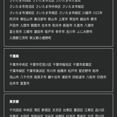
さいたま市西区
さいたま市北区
さいたま市大宮区
さいたま市見沼区
さいたま市中央区
さいたま市桜区
さいたま市浦和区
さいたま市南区
さいたま市緑区
川越市
川口市
所沢市
東松山市
春日部市
狭山市
上尾市
草加市
越谷市
蕨市
戸田市
入間市
朝霞市
志木市
和光市
新座市
久喜市
八潮市
富士見市
三郷市
蓮田市
坂戸市
幸手市
吉川市
ふじみ野市
入間郡三芳町
秩父郡小鹿野町
千葉県
千葉市中央区
千葉市花見川区
千葉市稲毛区
千葉市若葉区
千葉市緑区
千葉市美浜区
市川市
船橋市
松戸市
習志野市
柏市
流山市
八千代市
我孫子市
鎌ケ谷市
浦安市
四街道市
八街市
印西市
白井市
富里市
東京都
千代田区
中央区
港区
新宿区
文京区
台東区
墨田区
江東区
品川区
目黒区
大田区
世田谷区
渋谷区
中野区
杉並区
豊島区
北区
荒川区