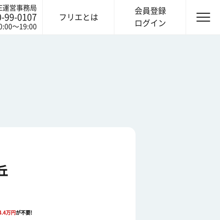
IE運営事務局
会員登録
0-99-0107
フリエとは
ログイン
0:00〜19:00
丘
4.4
万円
が不要!