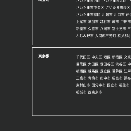
さいたま市西区
さいたま市北区
さいたま市中央区
さいたま市桜区
さいたま市緑区
川越市
川口市
所
上尾市
草加市
越谷市
蕨市
戸田市
新座市
久喜市
八潮市
富士見市
三
ふじみ野市
入間郡三芳町
秩父郡
東京都
千代田区
中央区
港区
新宿区
文京
目黒区
大田区
世田谷区
渋谷区
中
板橋区
練馬区
足立区
葛飾区
江戸
三鷹市
青梅市
府中市
昭島市
調布
東村山市
国分寺市
国立市
福生市
稲城市
西東京市