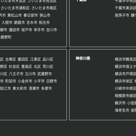
さいたま市大宮区
さいたま市見沼区
千葉市中央
さいたま市浦和区
さいたま市南区
千葉市美浜
沢市
東松山市
春日部市
狭山市
我孫子市
鎌
入間市
朝霞市
志木市
和光市
郷市
蓮田市
坂戸市
幸手市
吉川市
小鹿野町
神奈川県
区
台東区
墨田区
江東区
品川区
横浜市鶴見
野区
杉並区
豊島区
北区
荒川区
横浜市保土
川区
八王子市
立川市
武蔵野市
横浜市戸塚
市
町田市
小金井市
小平市
日野市
横浜市栄区
狛江市
東大和市
清瀬市
多摩市
川崎市中原
相模原市緑
藤沢市
小田
海老名市
座