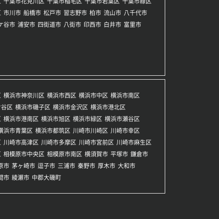
区
千葉市花見川区
千葉市稲毛区
千葉市若葉区
千葉市緑区
区
市川市
船橋市
松戸市
習志野市
柏市
流山市
八千代市
ケ谷市
浦安市
四街道市
八街市
印西市
白井市
富里市
区
横浜市神奈川区
横浜市西区
横浜市中区
横浜市南区
ケ谷区
横浜市磯子区
横浜市金沢区
横浜市港北区
区
横浜市港南区
横浜市旭区
横浜市緑区
横浜市瀬谷区
横浜市青葉区
横浜市都筑区
川崎市川崎区
川崎市幸区
区
川崎市高津区
川崎市多摩区
川崎市宮前区
川崎市麻生区
区
相模原市中央区
相模原市南区
横須賀市
平塚市
鎌倉市
原市
茅ヶ崎市
逗子市
三浦市
秦野市
厚木市
大和市
間市
綾瀬市
中郡大磯町