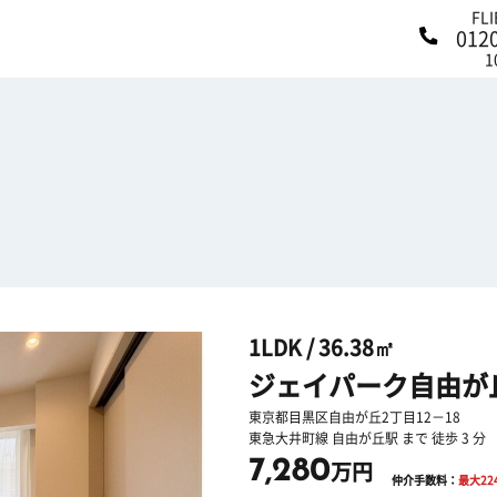
FL
012
1
1LDK / 36.38㎡
ジェイパーク自由が
東京都目黒区自由が丘2丁目12－18
東急大井町線 自由が丘駅 まで 徒歩 3 分
7,280
万円
仲介手数料：
最大
22