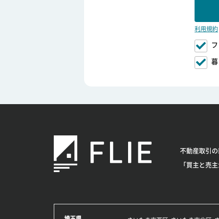
利用規約
フ
暮
不動産取引の
「買主と売主
埼玉県