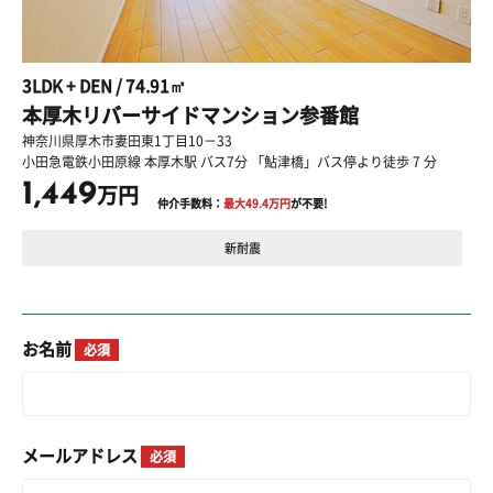
3LDK + DEN / 74.91㎡
本厚木リバーサイドマンション参番館
神奈川県厚木市妻田東1丁目10－33
小田急電鉄小田原線 本厚木駅 バス7分 「鮎津橋」バス停より徒歩 7 分
1,449
万円
仲介手数料：
最大
49.4
万円
が不要!
新耐震
お名前
必須
メールアドレス
必須