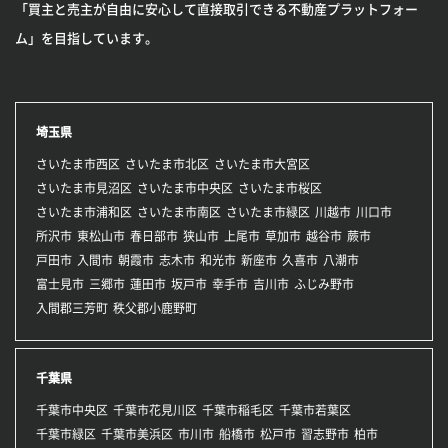
「買主と売主が自由に安心して直接取引できる不動産プラットフォー
ム」を目指しています。
埼玉県
さいたま市西区
さいたま市北区
さいたま市大宮区
さいたま市見沼区
さいたま市中央区
さいたま市桜区
さいたま市浦和区
さいたま市南区
さいたま市緑区
川越市
川口市
所沢市
東松山市
春日部市
狭山市
上尾市
草加市
越谷市
蕨市
戸田市
入間市
朝霞市
志木市
和光市
新座市
久喜市
八潮市
富士見市
三郷市
蓮田市
坂戸市
幸手市
吉川市
ふじみ野市
入間郡三芳町
秩父郡小鹿野町
千葉県
千葉市中央区
千葉市花見川区
千葉市稲毛区
千葉市若葉区
千葉市緑区
千葉市美浜区
市川市
船橋市
松戸市
習志野市
柏市