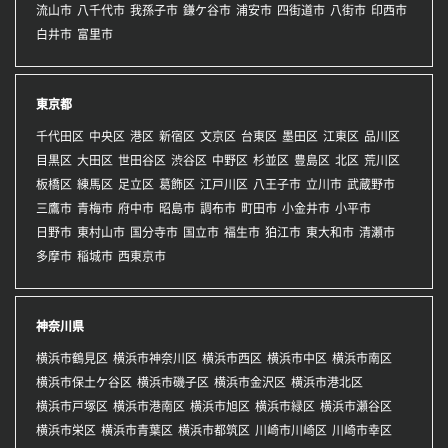
流山市
八千代市
我孫子市
鎌ケ谷市
浦安市
四街道市
八街市
印西市
白井市
富里市
東京都
千代田区
中央区
港区
新宿区
文京区
台東区
墨田区
江東区
品川区
目黒区
大田区
世田谷区
渋谷区
中野区
杉並区
豊島区
北区
荒川区
板橋区
練馬区
足立区
葛飾区
江戸川区
八王子市
立川市
武蔵野市
三鷹市
青梅市
府中市
昭島市
調布市
町田市
小金井市
小平市
日野市
東村山市
国分寺市
国立市
福生市
狛江市
東大和市
清瀬市
多摩市
稲城市
西東京市
神奈川県
横浜市鶴見区
横浜市神奈川区
横浜市西区
横浜市中区
横浜市南区
横浜市保土ケ谷区
横浜市磯子区
横浜市金沢区
横浜市港北区
横浜市戸塚区
横浜市港南区
横浜市旭区
横浜市緑区
横浜市瀬谷区
横浜市栄区
横浜市青葉区
横浜市都筑区
川崎市川崎区
川崎市幸区