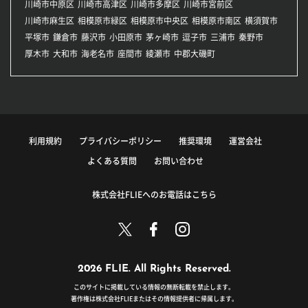
川崎市中原区
川崎市高津区
川崎市多摩区
川崎市宮前区
川崎市麻生区
相模原市緑区
相模原市中央区
相模原市南区
横須賀市
平塚市
鎌倉市
藤沢市
小田原市
茅ヶ崎市
逗子市
三浦市
秦野市
厚木市
大和市
海老名市
座間市
綾瀬市
中郡大磯町
利用規約
プライバシーポリシー
推奨環境
運営会社
よくある質問
お問い合わせ
株式会社FLIEへのお電話はこちら
2026 FLIE. All Rights Reserved.
このサイトに掲載している情報の無断転載を禁止します。
著作権は株式会社FLIEまたはその情報提供者に帰属します。