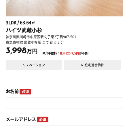
3LDK / 63.64㎡
ハイツ武蔵小杉
神奈川県川崎市中原区新丸子東2丁目907-501
東急東横線 武蔵小杉駅 まで 徒歩 2 分
3,998
万円
仲介手数料：
最大
125.9
万円
が不要!
リノベーション
R1住宅適合物件
お名前
必須
メールアドレス
必須