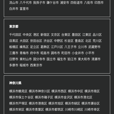
流山市
八千代市
我孫子市
鎌ケ谷市
浦安市
四街道市
八街市
印西市
白井市
富里市
東京都
千代田区
中央区
港区
新宿区
文京区
台東区
墨田区
江東区
品川区
目黒区
大田区
世田谷区
渋谷区
中野区
杉並区
豊島区
北区
荒川区
板橋区
練馬区
足立区
葛飾区
江戸川区
八王子市
立川市
武蔵野市
三鷹市
青梅市
府中市
昭島市
調布市
町田市
小金井市
小平市
日野市
東村山市
国分寺市
国立市
福生市
狛江市
東大和市
清瀬市
多摩市
稲城市
西東京市
神奈川県
横浜市鶴見区
横浜市神奈川区
横浜市西区
横浜市中区
横浜市南区
横浜市保土ケ谷区
横浜市磯子区
横浜市金沢区
横浜市港北区
横浜市戸塚区
横浜市港南区
横浜市旭区
横浜市緑区
横浜市瀬谷区
横浜市栄区
横浜市青葉区
横浜市都筑区
川崎市川崎区
川崎市幸区