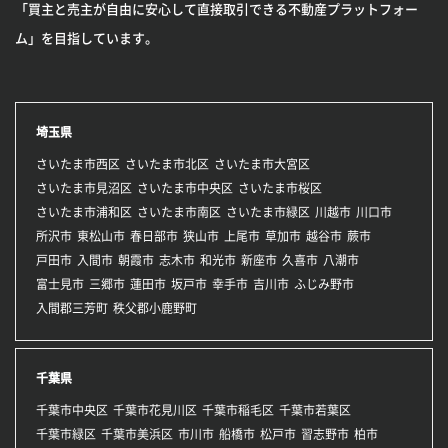
「買主と売主が自由に安心して直接取引できる不動産プラットフォー
ム」を目指しています。
埼玉県
さいたま市西区
さいたま市北区
さいたま市大宮区
さいたま市見沼区
さいたま市中央区
さいたま市桜区
さいたま市浦和区
さいたま市南区
さいたま市緑区
川越市
川口市
所沢市
東松山市
春日部市
狭山市
上尾市
草加市
越谷市
蕨市
戸田市
入間市
朝霞市
志木市
和光市
新座市
久喜市
八潮市
富士見市
三郷市
蓮田市
坂戸市
幸手市
吉川市
ふじみ野市
入間郡三芳町
秩父郡小鹿野町
千葉県
千葉市中央区
千葉市花見川区
千葉市稲毛区
千葉市若葉区
千葉市緑区
千葉市美浜区
市川市
船橋市
松戸市
習志野市
柏市