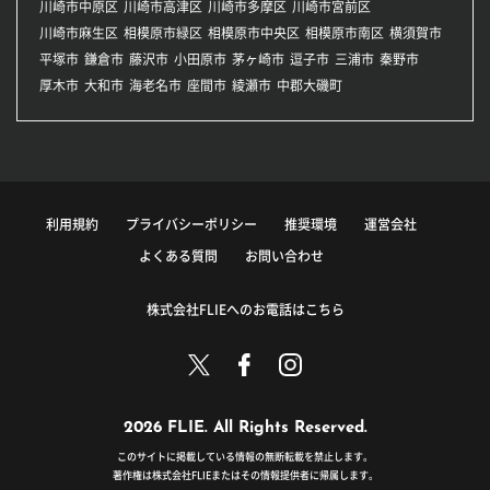
川崎市中原区
川崎市高津区
川崎市多摩区
川崎市宮前区
川崎市麻生区
相模原市緑区
相模原市中央区
相模原市南区
横須賀市
平塚市
鎌倉市
藤沢市
小田原市
茅ヶ崎市
逗子市
三浦市
秦野市
厚木市
大和市
海老名市
座間市
綾瀬市
中郡大磯町
利用規約
プライバシーポリシー
推奨環境
運営会社
よくある質問
お問い合わせ
株式会社FLIEへのお電話はこちら
2026 FLIE. All Rights Reserved.
このサイトに掲載している情報の無断転載を禁止します。
著作権は株式会社FLIEまたはその情報提供者に帰属します。