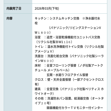
内装完了日
2026年03月(下旬)
内容
キッチン：システムキッチン交換 ※浄水器付水
栓
（パナソニック/リビングステーションV
W１８００）
浴室 ：追焚・浴室乾燥機能付ユニットバス交換
（リクシル社製ＢＷ1１1６）
トイレ ：温水洗浄機能付トイレ交換（リクシル社製
アメージュＶ）
洗面台 ：洗面化粧台交換（パナソニック社製シーラ
インW６００）
床材 ：全室フローリング張替（ノダ社製アートク
チュール メープルペール）
玄関・水廻りフロアタイル張替
クロス ：壁・天井全面張替（一部アクセントクロス
有）
建具 ：全室交換（パナソニック社製ベリティス ホ
ワイトオーク）
その他 ：洗濯防水パン設置、給湯器交換（オートタ
イプ２０号）
録画機能付カラーＴＶモニター付インター