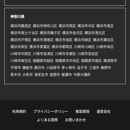
神奈川県
横浜市鶴見区
横浜市神奈川区
横浜市西区
横浜市中区
横浜市南区
横浜市保土ケ谷区
横浜市磯子区
横浜市金沢区
横浜市港北区
横浜市戸塚区
横浜市港南区
横浜市旭区
横浜市緑区
横浜市瀬谷区
横浜市栄区
横浜市青葉区
横浜市都筑区
川崎市川崎区
川崎市幸区
川崎市中原区
川崎市高津区
川崎市多摩区
川崎市宮前区
川崎市麻生区
相模原市緑区
相模原市中央区
相模原市南区
横須賀市
平塚市
鎌倉市
藤沢市
小田原市
茅ヶ崎市
逗子市
三浦市
秦野市
厚木市
大和市
海老名市
座間市
綾瀬市
中郡大磯町
利用規約
プライバシーポリシー
推奨環境
運営会社
よくある質問
お問い合わせ