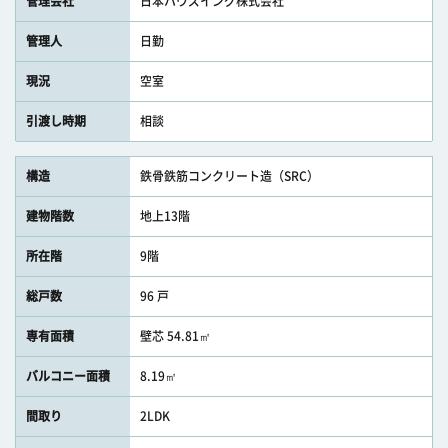
管理会社
日本ハウズイング株式会社
管理人
日勤
現況
空室
引渡し時期
相談
構造
鉄骨鉄筋コンクリート造（SRC）
建物階数
地上13階
所在階
9階
総戸数
96 戸
専有面積
壁芯 54.81㎡
バルコニー面積
8.19㎡
間取り
2LDK