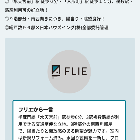
◎「水天宮前」駅 徒歩６分・「人形町」駅 徒歩１１分、複数駅・
路線利用可の好立地！
◎９階部分・南西向きにつき、陽当り・眺望良好！
◎総戸数９６邸×日本ハウズイング(株)全部委託管理
フリエから一言
半蔵門線「水天宮前」駅徒歩6分、3駅複数路線が利
用できる交通至便な立地。9階部分の南西角部屋
で、陽当たりと開放感のある眺望が魅力です。室内
は新規リフォーム済み。水回り設備を一新し、フロ