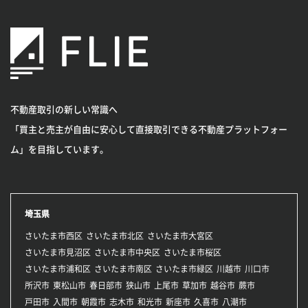
不動産取引の新しい常識へ
「買主と売主が自由に安心して直接取引できる不動産プラットフォー
ム」を目指しています。
埼玉県
さいたま市西区
さいたま市北区
さいたま市大宮区
さいたま市見沼区
さいたま市中央区
さいたま市桜区
さいたま市浦和区
さいたま市南区
さいたま市緑区
川越市
川口市
所沢市
東松山市
春日部市
狭山市
上尾市
草加市
越谷市
蕨市
戸田市
入間市
朝霞市
志木市
和光市
新座市
久喜市
八潮市