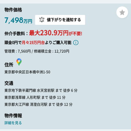
物件価格
7,498
値下がりを通知する
万円
230.9
最大
万円
仲介手数料：
が不要!
頭金0円で
月々
19
万円台
よりご購入可能
管理費 : 7,560円 / 修繕積立金 : 12,720円
住所
東京都中央区日本橋中洲1-50
交通
東京地下鉄半蔵門線 水天宮前駅 まで 徒歩 6 分
東京都浅草線 人形町駅 まで 徒歩 11 分
東京都大江戸線 清澄白河駅 まで 徒歩 12 分
物件情報
詳細を見る