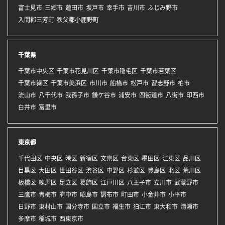
富士見市
三郷市
蓮田市
坂戸市
幸手市
吉川市
ふじみ野市
入間郡三芳町
秩父郡小鹿野町
千葉県
千葉市中央区
千葉市花見川区
千葉市稲毛区
千葉市若葉区
千葉市緑区
千葉市美浜区
市川市
船橋市
松戸市
習志野市
柏市
流山市
八千代市
我孫子市
鎌ケ谷市
浦安市
四街道市
八街市
印西市
白井市
富里市
東京都
千代田区
中央区
港区
新宿区
文京区
台東区
墨田区
江東区
品川区
目黒区
大田区
世田谷区
渋谷区
中野区
杉並区
豊島区
北区
荒川区
板橋区
練馬区
足立区
葛飾区
江戸川区
八王子市
立川市
武蔵野市
三鷹市
青梅市
府中市
昭島市
調布市
町田市
小金井市
小平市
日野市
東村山市
国分寺市
国立市
福生市
狛江市
東大和市
清瀬市
多摩市
稲城市
西東京市