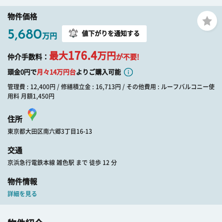
物件価格
5,680
値下がりを通知する
万円
176.4
最大
万円
仲介手数料：
が不要!
頭金0円で
月々
14
万円台
よりご購入可能
管理費 : 12,400円 / 修繕積立金 : 16,713円 / その他費用 : ルーフバルコニー使
用料 月額1,450円
住所
東京都大田区南六郷3丁目16-13
交通
京浜急行電鉄本線 雑色駅 まで 徒歩 12 分
物件情報
詳細を見る