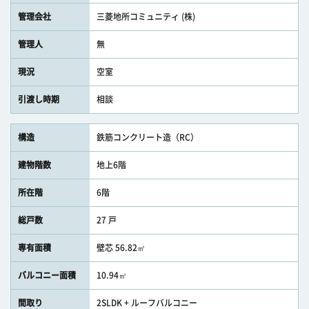
管理会社
三菱地所コミュニティ (株)
管理人
無
現況
空室
引渡し時期
相談
構造
鉄筋コンクリート造（RC）
建物階数
地上6階
所在階
6階
総戸数
27 戸
専有面積
壁芯 56.82㎡
バルコニー面積
10.94㎡
間取り
2SLDK + ルーフバルコニー