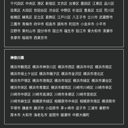
千代田区
中央区
港区
新宿区
文京区
台東区
墨田区
江東区
品川区
目黒区
大田区
世田谷区
渋谷区
中野区
杉並区
豊島区
北区
荒川区
板橋区
練馬区
足立区
葛飾区
江戸川区
八王子市
立川市
武蔵野市
三鷹市
青梅市
府中市
昭島市
調布市
町田市
小金井市
小平市
日野市
東村山市
国分寺市
国立市
福生市
狛江市
東大和市
清瀬市
多摩市
稲城市
西東京市
神奈川県
横浜市鶴見区
横浜市神奈川区
横浜市西区
横浜市中区
横浜市南区
横浜市保土ケ谷区
横浜市磯子区
横浜市金沢区
横浜市港北区
横浜市戸塚区
横浜市港南区
横浜市旭区
横浜市緑区
横浜市瀬谷区
横浜市栄区
横浜市青葉区
横浜市都筑区
川崎市川崎区
川崎市幸区
川崎市中原区
川崎市高津区
川崎市多摩区
川崎市宮前区
川崎市麻生区
相模原市緑区
相模原市中央区
相模原市南区
横須賀市
平塚市
鎌倉市
藤沢市
小田原市
茅ヶ崎市
逗子市
三浦市
秦野市
厚木市
大和市
海老名市
座間市
綾瀬市
中郡大磯町