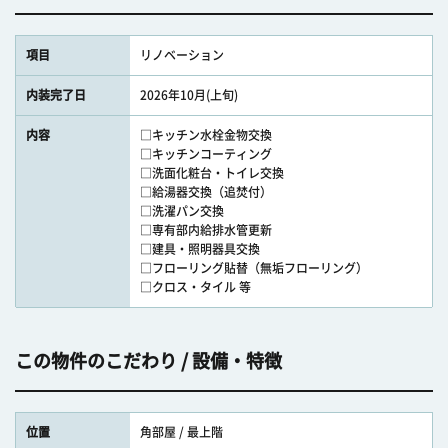
項目
リノベーション
内装完了日
2026年10月(上旬)
内容
□キッチン水栓金物交換
□キッチンコーティング
□洗面化粧台・トイレ交換
□給湯器交換（追焚付）
□洗濯パン交換
□専有部内給排水管更新
□建具・照明器具交換
□フローリング貼替（無垢フローリング）
□クロス・タイル 等
この物件のこだわり / 設備・特徴
位置
角部屋 / 最上階