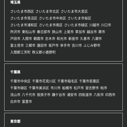
埼玉県
さいたま市西区
さいたま市北区
さいたま市大宮区
さいたま市見沼区
さいたま市中央区
さいたま市桜区
さいたま市浦和区
さいたま市南区
さいたま市緑区
川越市
川口市
所沢市
東松山市
春日部市
狭山市
上尾市
草加市
越谷市
蕨市
戸田市
入間市
朝霞市
志木市
和光市
新座市
久喜市
八潮市
富士見市
三郷市
蓮田市
坂戸市
幸手市
吉川市
ふじみ野市
入間郡三芳町
秩父郡小鹿野町
千葉県
千葉市中央区
千葉市花見川区
千葉市稲毛区
千葉市若葉区
千葉市緑区
千葉市美浜区
市川市
船橋市
松戸市
習志野市
柏市
流山市
八千代市
我孫子市
鎌ケ谷市
浦安市
四街道市
八街市
印西市
白井市
富里市
東京都