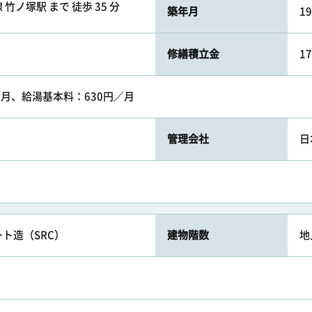
竹ノ塚駅 まで 徒歩 35 分
築年月
1
修繕積立金
1
／月、給湯基本料：630円／月
管理会社
日
ト造（SRC）
建物階数
地