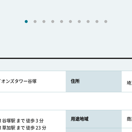
イオンズタワー谷塚
住所
埼
用途地域
商
谷塚駅 まで 徒歩 3 分
草加駅 まで 徒歩 23 分