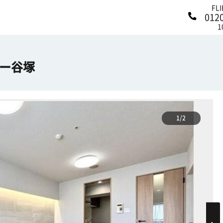
FL
012
1
ー谷塚
1/2