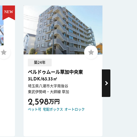
築24年
築20年 
ベルドゥムール草加中央東
グーディ
3LDK/63.33㎡
3LDK/65.
埼玉県八潮市大字南後谷
東京都足立
東武伊勢崎・大師線 草加
東武伊勢崎・
2,598
4,29
万円
ペット可
宅配ボックス
オートロック
オートロック