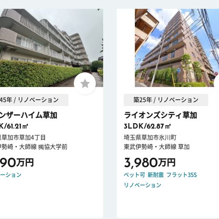
45年 / リノベーション
築25年 / リノベーション
ンザーハイム草加
ライオンズシティ草加
K/61.21㎡
3LDK/62.87㎡
県草加市草加4丁目
埼玉県草加市氷川町
伊勢崎・大師線 獨協大学前
東武伊勢崎・大師線 草加
190
3,980
万円
万円
ーション
ペット可
新耐震
フラット35S
リノベーション