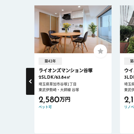
築43年
築
ライオンズマンション谷塚
ウイ
2SLDK/63.84㎡
3LD
埼玉県草加市谷塚1丁目
埼玉
東武伊勢崎・大師線 谷塚
東武
2,580
2,
万円
ン
ペット可
リノベ