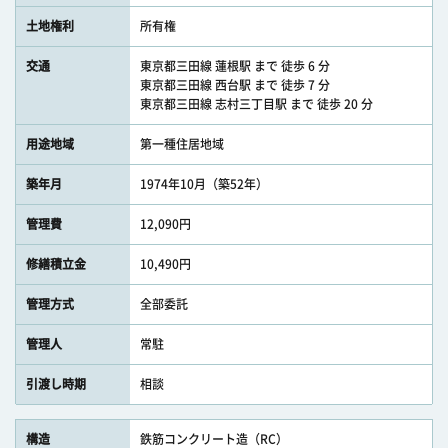
土地権利
所有権
交通
東京都三田線 蓮根駅 まで 徒歩 6 分
東京都三田線 西台駅 まで 徒歩 7 分
東京都三田線 志村三丁目駅 まで 徒歩 20 分
用途地域
第一種住居地域
築年月
1974年10月（築52年）
管理費
12,090円
修繕積立金
10,490円
管理方式
全部委託
管理人
常駐
引渡し時期
相談
構造
鉄筋コンクリート造（RC）