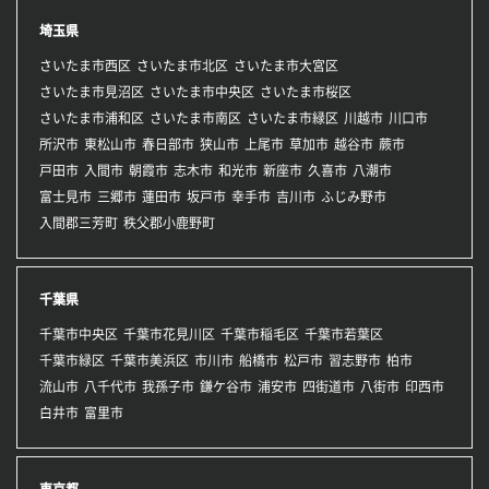
埼玉県
さいたま市西区
さいたま市北区
さいたま市大宮区
さいたま市見沼区
さいたま市中央区
さいたま市桜区
さいたま市浦和区
さいたま市南区
さいたま市緑区
川越市
川口市
所沢市
東松山市
春日部市
狭山市
上尾市
草加市
越谷市
蕨市
戸田市
入間市
朝霞市
志木市
和光市
新座市
久喜市
八潮市
富士見市
三郷市
蓮田市
坂戸市
幸手市
吉川市
ふじみ野市
入間郡三芳町
秩父郡小鹿野町
千葉県
千葉市中央区
千葉市花見川区
千葉市稲毛区
千葉市若葉区
千葉市緑区
千葉市美浜区
市川市
船橋市
松戸市
習志野市
柏市
流山市
八千代市
我孫子市
鎌ケ谷市
浦安市
四街道市
八街市
印西市
白井市
富里市
東京都