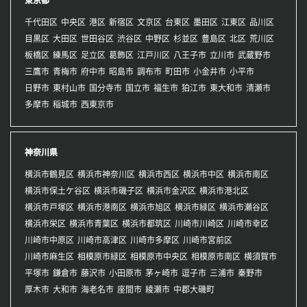
千代田区
中央区
港区
新宿区
文京区
台東区
墨田区
江東区
品川区
目黒区
大田区
世田谷区
渋谷区
中野区
杉並区
豊島区
北区
荒川区
板橋区
練馬区
足立区
葛飾区
江戸川区
八王子市
立川市
武蔵野市
三鷹市
青梅市
府中市
昭島市
調布市
町田市
小金井市
小平市
日野市
東村山市
国分寺市
国立市
福生市
狛江市
東大和市
清瀬市
多摩市
稲城市
西東京市
神奈川県
横浜市鶴見区
横浜市神奈川区
横浜市西区
横浜市中区
横浜市南区
横浜市保土ケ谷区
横浜市磯子区
横浜市金沢区
横浜市港北区
横浜市戸塚区
横浜市港南区
横浜市旭区
横浜市緑区
横浜市瀬谷区
横浜市栄区
横浜市青葉区
横浜市都筑区
川崎市川崎区
川崎市幸区
川崎市中原区
川崎市高津区
川崎市多摩区
川崎市宮前区
川崎市麻生区
相模原市緑区
相模原市中央区
相模原市南区
横須賀市
平塚市
鎌倉市
藤沢市
小田原市
茅ヶ崎市
逗子市
三浦市
秦野市
厚木市
大和市
海老名市
座間市
綾瀬市
中郡大磯町