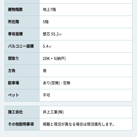
建物階数
地上7階
所在階
5階
専有面積
壁芯 55.2㎡
バルコニー面積
5.4㎡
間取り
2DK + S(納戸)
方角
南
駐車場
あり(空無) : 空無
ペット
不可
施工会社
井上工業(株)
その他説明事項
掲載と現況が異なる場合は現況優先します。