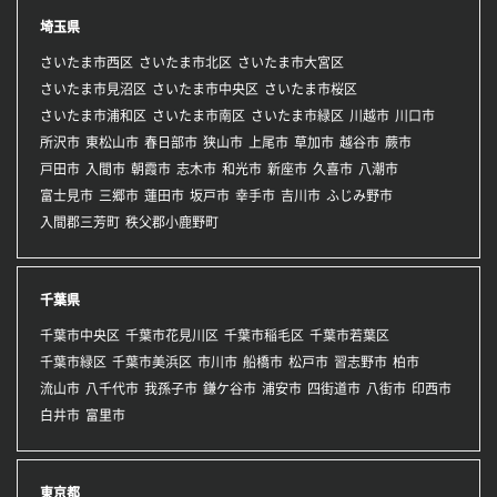
埼玉県
さいたま市西区
さいたま市北区
さいたま市大宮区
さいたま市見沼区
さいたま市中央区
さいたま市桜区
さいたま市浦和区
さいたま市南区
さいたま市緑区
川越市
川口市
所沢市
東松山市
春日部市
狭山市
上尾市
草加市
越谷市
蕨市
戸田市
入間市
朝霞市
志木市
和光市
新座市
久喜市
八潮市
富士見市
三郷市
蓮田市
坂戸市
幸手市
吉川市
ふじみ野市
入間郡三芳町
秩父郡小鹿野町
千葉県
千葉市中央区
千葉市花見川区
千葉市稲毛区
千葉市若葉区
千葉市緑区
千葉市美浜区
市川市
船橋市
松戸市
習志野市
柏市
流山市
八千代市
我孫子市
鎌ケ谷市
浦安市
四街道市
八街市
印西市
白井市
富里市
東京都