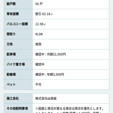
総戸数
56 戸
専有面積
壁芯 83.18㎡
バルコニー面積
12.98㎡
間取り
4LDK
方角
南西
駐車場
確認中 : 月額22,000円
バイク置き場
確認中
駐輪場
確認中 : 年額3,000円
ペット
不可
施工会社
株式会社錢高組
その他説明事項
※図面と現況が異なる場合は現況を優先とします。