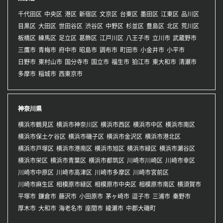
千代田区
中央区
港区
新宿区
文京区
台東区
墨田区
江東区
品川区
目黒区
大田区
世田谷区
渋谷区
中野区
杉並区
豊島区
北区
荒川区
板橋区
練馬区
足立区
葛飾区
江戸川区
八王子市
立川市
武蔵野市
三鷹市
青梅市
府中市
昭島市
調布市
町田市
小金井市
小平市
日野市
東村山市
国分寺市
国立市
福生市
狛江市
東大和市
清瀬市
多摩市
稲城市
西東京市
神奈川県
横浜市鶴見区
横浜市神奈川区
横浜市西区
横浜市中区
横浜市南区
横浜市保土ケ谷区
横浜市磯子区
横浜市金沢区
横浜市港北区
横浜市戸塚区
横浜市港南区
横浜市旭区
横浜市緑区
横浜市瀬谷区
横浜市栄区
横浜市青葉区
横浜市都筑区
川崎市川崎区
川崎市幸区
川崎市中原区
川崎市高津区
川崎市多摩区
川崎市宮前区
川崎市麻生区
相模原市緑区
相模原市中央区
相模原市南区
横須賀市
平塚市
鎌倉市
藤沢市
小田原市
茅ヶ崎市
逗子市
三浦市
秦野市
厚木市
大和市
海老名市
座間市
綾瀬市
中郡大磯町