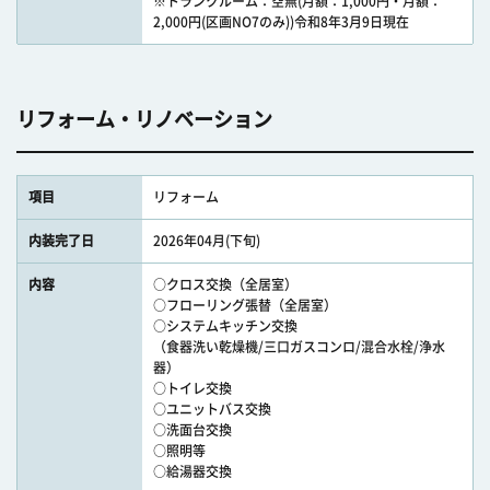
※トランクルーム：空無(月額：1,000円・月額：
2,000円(区画NO7のみ))令和8年3月9日現在
リフォーム・リノベーション
項目
リフォーム
内装完了日
2026年04月(下旬)
内容
○クロス交換（全居室）
○フローリング張替（全居室）
○システムキッチン交換
（食器洗い乾燥機/三口ガスコンロ/混合水栓/浄水
器）
○トイレ交換
○ユニットバス交換
○洗面台交換
○照明等
○給湯器交換