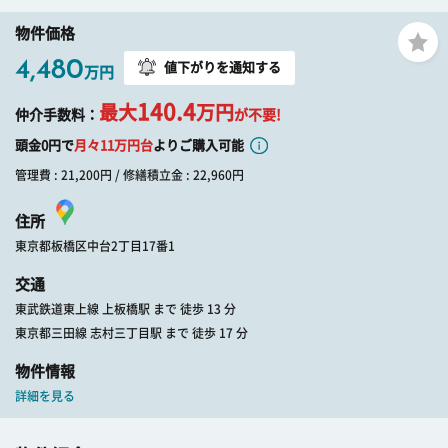
物件価格
4,480
値下がりを通知する
万円
140.4
最大
万円
仲介手数料：
が不要!
頭金0円で
月々
11
万円台
よりご購入可能
管理費 : 21,200円 / 修繕積立金 : 22,960円
住所
東京都板橋区中台2丁目17番1
交通
東武鉄道東上線 上板橋駅 まで 徒歩 13 分
東京都三田線 志村三丁目駅 まで 徒歩 17 分
物件情報
詳細を見る