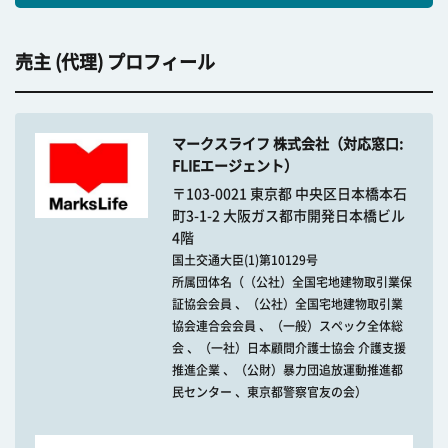
売主 (代理) プロフィール
マークスライフ 株式会社（対応窓口:
FLIEエージェント）
〒103-0021 東京都 中央区日本橋本石
町3-1-2 大阪ガス都市開発日本橋ビル
4階
国土交通大臣(1)第10129号
所属団体名（（公社）全国宅地建物取引業保
証協会会員 、（公社）全国宅地建物取引業
協会連合会会員 、（一般）スペック全体総
会 、（一社）日本顧問介護士協会 介護支援
推進企業 、（公財）暴力団追放運動推進都
民センター 、東京都警察官友の会）