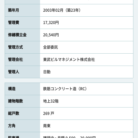
築年月
2003年02月（築23年）
管理費
17,320円
修繕積立金
20,540円
管理方式
全部委託
管理会社
東武ビルマネジメント株式会社
管理人
日勤
構造
鉄筋コンクリート造（RC）
建物階数
地上32階
総戸数
269 戸
方角
南東