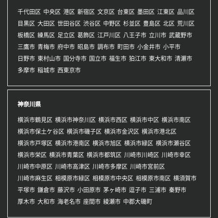
千代田区
中央区
港区
新宿区
文京区
台東区
墨田区
江東区
品川区
目黒区
大田区
世田谷区
渋谷区
中野区
杉並区
豊島区
北区
荒川区
板橋区
練馬区
足立区
葛飾区
江戸川区
八王子市
立川市
武蔵野市
三鷹市
青梅市
府中市
昭島市
調布市
町田市
小金井市
小平市
日野市
東村山市
国分寺市
国立市
福生市
狛江市
東大和市
清瀬市
多摩市
稲城市
西東京市
神奈川県
横浜市鶴見区
横浜市神奈川区
横浜市西区
横浜市中区
横浜市南区
横浜市保土ケ谷区
横浜市磯子区
横浜市金沢区
横浜市港北区
横浜市戸塚区
横浜市港南区
横浜市旭区
横浜市緑区
横浜市瀬谷区
横浜市栄区
横浜市青葉区
横浜市都筑区
川崎市川崎区
川崎市幸区
川崎市中原区
川崎市高津区
川崎市多摩区
川崎市宮前区
川崎市麻生区
相模原市緑区
相模原市中央区
相模原市南区
横須賀市
平塚市
鎌倉市
藤沢市
小田原市
茅ヶ崎市
逗子市
三浦市
秦野市
厚木市
大和市
海老名市
座間市
綾瀬市
中郡大磯町