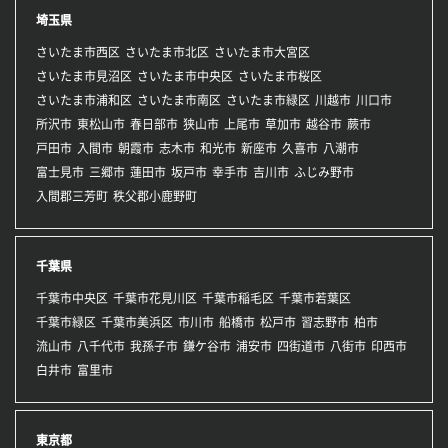
埼玉県
さいたま市西区
さいたま市北区
さいたま市大宮区
さいたま市見沼区
さいたま市中央区
さいたま市桜区
さいたま市浦和区
さいたま市南区
さいたま市緑区
川越市
川口市
所沢市
東松山市
春日部市
狭山市
上尾市
草加市
越谷市
蕨市
戸田市
入間市
朝霞市
志木市
和光市
新座市
久喜市
八潮市
富士見市
三郷市
蓮田市
坂戸市
幸手市
吉川市
ふじみ野市
入間郡三芳町
秩父郡小鹿野町
千葉県
千葉市中央区
千葉市花見川区
千葉市稲毛区
千葉市若葉区
千葉市緑区
千葉市美浜区
市川市
船橋市
松戸市
習志野市
柏市
流山市
八千代市
我孫子市
鎌ケ谷市
浦安市
四街道市
八街市
印西市
白井市
富里市
東京都