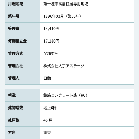
用途地域
第一種中高層住居専用地域
築年月
1996年03月（築30年）
管理費
14,440円
修繕積立金
17,180円
管理方式
全部委託
管理会社
株式会社大京アステージ
管理人
日勤
構造
鉄筋コンクリート造（RC）
建物階数
地上6階
総戸数
46 戸
方角
南東