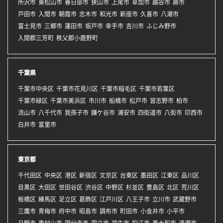
所沢市
東松山市
春日部市
狭山市
上尾市
草加市
越谷市
蕨市
戸田市
入間市
朝霞市
志木市
和光市
新座市
久喜市
八潮市
富士見市
三郷市
蓮田市
坂戸市
幸手市
吉川市
ふじみ野市
入間郡三芳町
秩父郡小鹿野町
千葉県
千葉市中央区
千葉市花見川区
千葉市稲毛区
千葉市若葉区
千葉市緑区
千葉市美浜区
市川市
船橋市
松戸市
習志野市
柏市
流山市
八千代市
我孫子市
鎌ケ谷市
浦安市
四街道市
八街市
印西市
白井市
富里市
東京都
千代田区
中央区
港区
新宿区
文京区
台東区
墨田区
江東区
品川区
目黒区
大田区
世田谷区
渋谷区
中野区
杉並区
豊島区
北区
荒川区
板橋区
練馬区
足立区
葛飾区
江戸川区
八王子市
立川市
武蔵野市
三鷹市
青梅市
府中市
昭島市
調布市
町田市
小金井市
小平市
日野市
東村山市
国分寺市
国立市
福生市
狛江市
東大和市
清瀬市