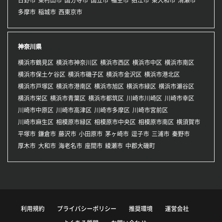
多摩市
稲城市
西東京市
神奈川県
横浜市鶴見区
横浜市神奈川区
横浜市西区
横浜市中区
横浜市南区
横浜市保土ケ谷区
横浜市磯子区
横浜市金沢区
横浜市港北区
横浜市戸塚区
横浜市港南区
横浜市旭区
横浜市緑区
横浜市瀬谷区
横浜市栄区
横浜市青葉区
横浜市都筑区
川崎市川崎区
川崎市幸区
川崎市中原区
川崎市高津区
川崎市多摩区
川崎市宮前区
川崎市麻生区
相模原市緑区
相模原市中央区
相模原市南区
横須賀市
平塚市
鎌倉市
藤沢市
小田原市
茅ヶ崎市
逗子市
三浦市
秦野市
厚木市
大和市
海老名市
座間市
綾瀬市
中郡大磯町
利用規約
プライバシーポリシー
推奨環境
運営会社